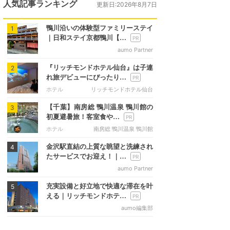
人気記事ランキング
更新日:2026年8月7日
鴨川沿いの体験型ファミリーステイ
1
｜日和ステイ京都鴨川【…
aumo Partner
『リッチモンドホテル仙台』は子連
2
れ旅デビューにぴったり…
ホテル
リッチモンドホテル仙台
【千葉】南房総 鴨川温泉 鴨川館の
3
初夏避暑旅！客室食や…
ホテル
南房総 鴨川温泉 鴨川館
金沢駅直結の上質な眺望と洗練され
4
たサービスでお迎え！｜…
aumo Partner
充実設備と好立地で快適な滞在を叶
5
える｜リッチモンドホテ…
aumo編集部