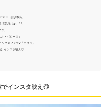
ARDEN 那須本店」
那須高原バル」PR
の森」
エル・バローロ」
イニングカフェで♪「ボリジ」
向けインスタ映え◎
館でインスタ映え◎