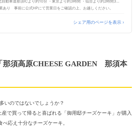
(1)【東北自動車道をご利用の場合】 東北自動車道那須ICより約10分 ・東京より約3時間 ・仙台より約2時間30分
臨時休業あり 事前に公式HPにて営業日をご確認の上、お越しください。
シェア用のページを表示 ›
須高原CHEESE GARDEN 那須本
多いのではないでしょうか？
、お土産で買って帰ると喜ばれる「御用邸チーズケーキ」が購入
食べ応え十分なチーズケーキ。