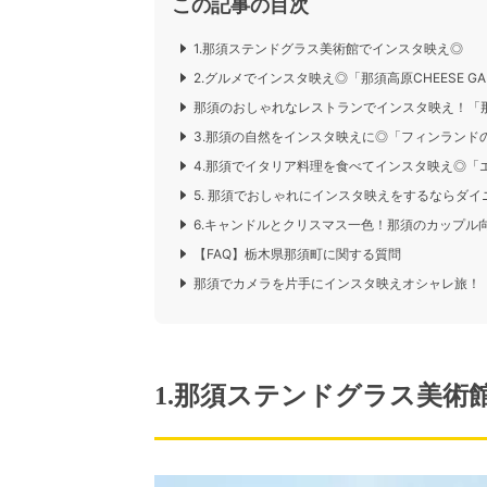
この記事の目次
1.那須ステンドグラス美術館でインスタ映え◎
2.グルメでインスタ映え◎「那須高原CHEESE G
那須のおしゃれなレストランでインスタ映え！「
3.那須の自然をインスタ映えに◎「フィンランド
4.那須でイタリア料理を食べてインスタ映え◎「
5. 那須でおしゃれにインスタ映えをするならダ
6.キャンドルとクリスマス一色！那須のカップル
【FAQ】栃木県那須町に関する質問
那須でカメラを片手にインスタ映えオシャレ旅！
1.那須ステンドグラス美術