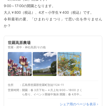
9:00～17:00の開園となります。
大人￥800（税込）、4才～小学生￥400（税込）です。
令和最初の夏、「ひまわりまつり」で思い出を作りません
か？
世羅高原農場
世羅・府中・神石高原/その他
住所
広島県世羅郡世羅町別迫1124-11
営業時間
開園：春 3月下旬～４月上旬 9:00～18:00 さく
ら祭り、イベント開催中無休 開園：春 4月中旬
～5月上旬 9:00～18:00 チューリップ祭、イベ
ント開催中無休 開園：夏 8月上旬～8月下旬
シェア用のページを表示 ›