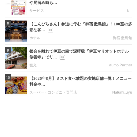
や局留め時も…
サービス
k__
8
【こんぴらさん】参道に佇む『御宿 敷島館』！100室の多
彩な客…
ホテル
御宿 敷島館
9
都会を離れて伊豆の森で深呼吸『伊豆マリオットホテル
修善寺』でリ…
観光
aumo Partner
10
【2026年8月】ミスド食べ放題の実施店舗一覧！メニュー
料金や…
スーパー・コンビニ・専門店
Nalumi_uyu