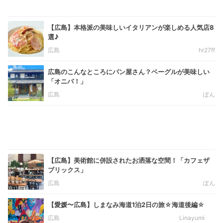
【広島】本格派の美味しいイタリアンが楽しめる人気店8
選♪
広島
hr27ff
広島のこんなところにパン屋さん？ベーグルが美味しい
「オニバ！」
広島
ぽん
【広島】美術館に併設されたお洒落な空間！「カフェザ
ブリックス」
広島
ぽん
【愛媛〜広島】しまなみ海道1泊2日の旅☆海道後編☆
広島
Linayumi