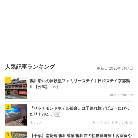
人気記事ランキング
更新日:2026年8月7日
1
鴨川沿いの体験型ファミリーステイ｜日和ステイ京都鴨
川【公式】
aumo Partner
2
『リッチモンドホテル仙台』は子連れ旅デビューにぴっ
たり！202…
ホテル
リッチモンドホテル仙台
3
【千葉】南房総 鴨川温泉 鴨川館の初夏避暑旅！客室食や