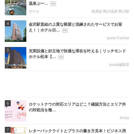
温泉ぷー…
ホテル
南房総 鴨川温泉 鴨川館
4
金沢駅直結の上質な眺望と洗練されたサービスでお迎
え！｜ホテル日…
aumo Partner
5
充実設備と好立地で快適な滞在を叶える｜リッチモンド
ホテル松本【…
aumo編集部
6
ロケットナウの対応エリアはどこ？確認方法とエリア外
の対処法を徹…
Annju
7
レターパックライトとプラスの書き方見本！ビジネス用