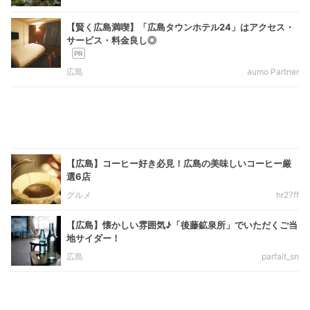
【賢く広島満喫】「広島タウンホテル24」はアクセス・
サービス・料金良し◎
広島
aumo Partner
【広島】コーヒー好き必見！広島の美味しいコーヒー厳
選6店
グルメ
hr27ff
【広島】懐かしい雰囲気♪「後藤鉱泉所」でいただくご当
地サイダー！
広島
parfait_sn