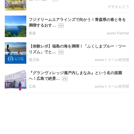
さやえんどう
フジドリームエアラインズで向かう！青森県の春と冬を
満喫するおす…
青森
aumo Partner
【体験レポ】福島の海を満喫！「ふくしまブルー・ツー
リズム」でと…
鹿児島
aumoトラベル研究部
『グランヴィレッジ瀬戸内しまなみ』という名の楽園
へ！広島で絶景…
広島
aumoトラベル研究部