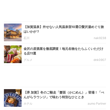
【加賀温泉】外せない人気温泉宿10選◎贅沢湯めぐり旅
はいかが？
石川
nak9238
金沢の居酒屋を徹底調査！地元名物をたらふくいただけ
る店11選
グルメ
dnk0907
【界 加賀】冬のご馳走「蟹面（かにめん）」登場！「べ
んがらラウンジ」で味わう特別なひととき
ホテル
aumo Partner