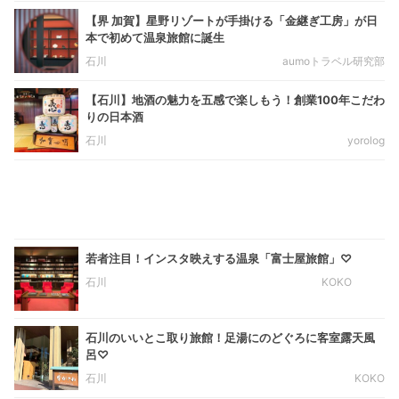
【界 加賀】星野リゾートが手掛ける「金継ぎ工房」が日
本で初めて温泉旅館に誕生
石川
aumoトラベル研究部
【石川】地酒の魅力を五感で楽しもう！創業100年こだわ
りの日本酒
石川
yorolog
若者注目！インスタ映えする温泉「富士屋旅館」♡
石川
KOKO
石川のいいとこ取り旅館！足湯にのどぐろに客室露天風
呂♡
石川
KOKO