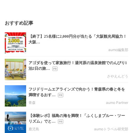
おすすめ記事
【終了】25名様に2,000円分が当たる「大阪観光局協力！
大阪…
aumo編集部
アゴダを使って家族旅行！湯河原の温泉旅館でのんびり1
泊2日の旅…
さやえんどう
フジドリームエアラインズで向かう！青森県の春と冬を
満喫するおす…
青森
aumo Partner
【体験レポ】福島の海を満喫！「ふくしまブルー・ツー
リズム」でと…
鹿児島
aumoトラベル研究部