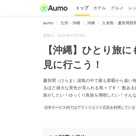
トップ
ホテル
グルメ
レ
aumo
九州・沖縄
沖縄
久米島・慶良間群
更新日：2020年11月16日
【沖縄】ひとり旅に
見に行こう！
慶良間（けらま）諸島の中で最も那覇から遠い
るほど雄大な景色が見られる島々です！ 数あ
旅がしたい！ゆっくり島旅を満喫したい！そんな
本サービス内ではアフィリエイト広告を利用していま