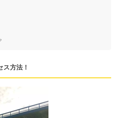
♡
セス方法！