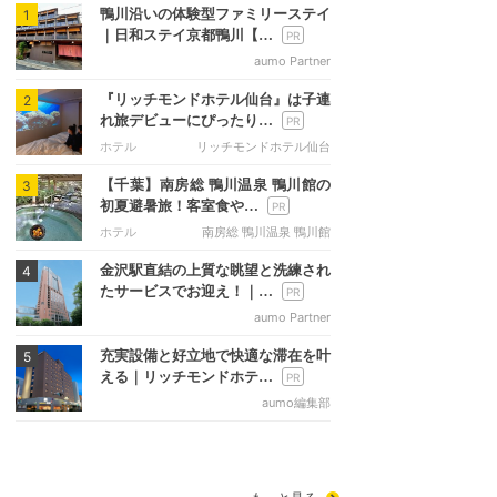
鴨川沿いの体験型ファミリーステイ
1
｜日和ステイ京都鴨川【…
aumo Partner
『リッチモンドホテル仙台』は子連
2
れ旅デビューにぴったり…
ホテル
リッチモンドホテル仙台
【千葉】南房総 鴨川温泉 鴨川館の
3
初夏避暑旅！客室食や…
ホテル
南房総 鴨川温泉 鴨川館
金沢駅直結の上質な眺望と洗練され
4
たサービスでお迎え！｜…
aumo Partner
充実設備と好立地で快適な滞在を叶
5
える｜リッチモンドホテ…
aumo編集部