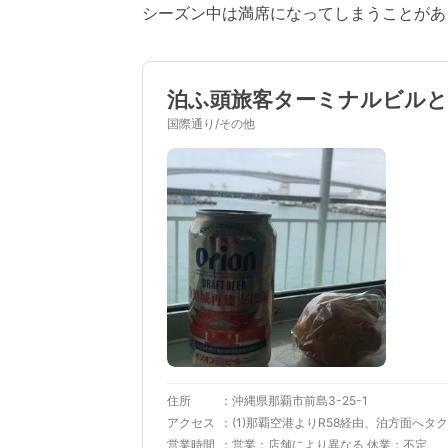
シーズン中は満席になってしまうことがあ
泊ふ頭旅客ターミナルビル
国際通り/その他
住所
沖縄県那覇市前島3-25-1
アクセス
(1)那覇空港よりR58経由、泊方面へタク
営業時間
営業：店舗により異なる 休業：不定