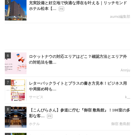
5
充実設備と好立地で快適な滞在を叶える｜リッチモンド
ホテル松本【…
aumo編集部
6
ロケットナウの対応エリアはどこ？確認方法とエリア外
の対処法を徹…
Annju
7
レターパックライトとプラスの書き方見本！ビジネス用
や局留め時も…
サービス
k__
8
【こんぴらさん】参道に佇む『御宿 敷島館』！100室の多
彩な客…
ホテル
御宿 敷島館