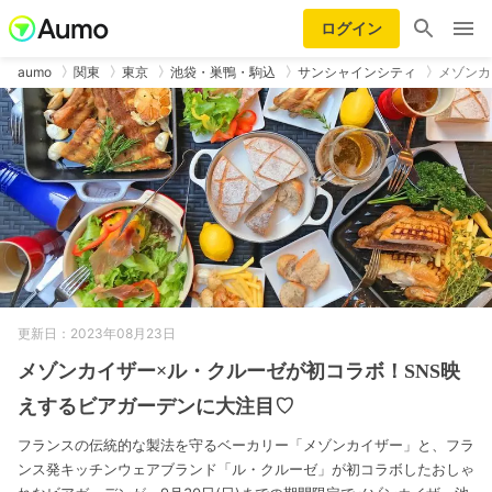
ログイン
aumo
関東
東京
池袋・巣鴨・駒込
サンシャインシティ
メゾンカ
更新日：2023年08月23日
メゾンカイザー×ル・クルーゼが初コラボ！SNS映
えするビアガーデンに大注目♡
フランスの伝統的な製法を守るベーカリー「メゾンカイザー」と、フラ
ンス発キッチンウェアブランド「ル・クルーゼ」が初コラボしたおしゃ