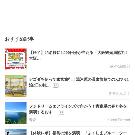
おすすめ記事
【終了】25名様に2,000円分が当たる「大阪観光局協力！
大阪…
aumo編集部
アゴダを使って家族旅行！湯河原の温泉旅館でのんびり1
泊2日の旅…
さやえんどう
フジドリームエアラインズで向かう！青森県の春と冬を
満喫するおす…
青森
aumo Partner
【体験レポ】福島の海を満喫！「ふくしまブルー・ツー