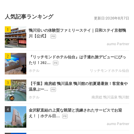
人気記事ランキング
更新日:2026年8月7日
1
鴨川沿いの体験型ファミリーステイ｜日和ステイ京都鴨
川【公式】
aumo Partner
2
『リッチモンドホテル仙台』は子連れ旅デビューにぴっ
たり！202…
ホテル
リッチモンドホテル仙台
3
【千葉】南房総 鴨川温泉 鴨川館の初夏避暑旅！客室食や
温泉ぷー…
ホテル
南房総 鴨川温泉 鴨川館
4
金沢駅直結の上質な眺望と洗練されたサービスでお迎
え！｜ホテル日…
aumo Partner