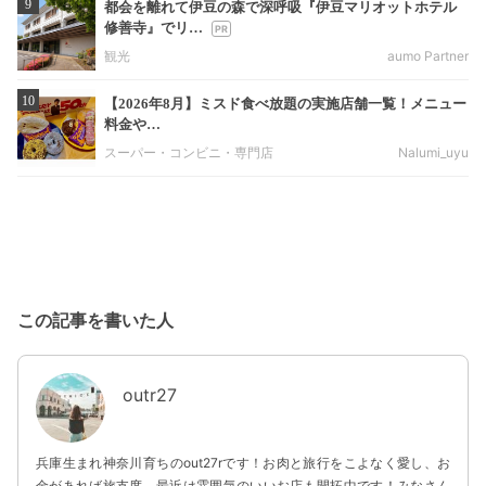
9
都会を離れて伊豆の森で深呼吸『伊豆マリオットホテル
修善寺』でリ…
観光
aumo Partner
10
【2026年8月】ミスド食べ放題の実施店舗一覧！メニュー
料金や…
スーパー・コンビニ・専門店
Nalumi_uyu
この記事を書いた人
outr27
兵庫生まれ神奈川育ちのout27rです！お肉と旅行をこよなく愛し、お
金があれば旅支度。最近は雰囲気のいいお店も開拓中です！みなさん