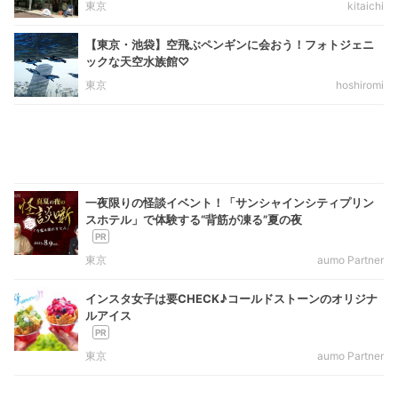
東京
kitaichi
【東京・池袋】空飛ぶペンギンに会おう！フォトジェニ
ックな天空水族館♡
東京
hoshiromi
一夜限りの怪談イベント！「サンシャインシティプリン
スホテル」で体験する“背筋が凍る”夏の夜
東京
aumo Partner
インスタ女子は要CHECK♪コールドストーンのオリジナ
ルアイス
東京
aumo Partner