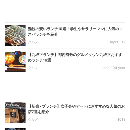
難波の安いランチ10選！学生やサラリーマンに人気のコ
スパランチを紹介
グルメ
mykt1112
【九段下ランチ】都内有数のグルメタウン九段下おすす
めランチ16選
グルメ
toshi.104.year
【新宿×ブランチ】女子会やデートにおすすめな人気のお
店7選を紹介
グルメ
nh1018