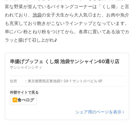
富な野菜が並んでいるバイキングコーナーは「くし畑」と言
われており、
池袋
の女子大生から大人気◎また、お肉や魚介
も充実しており飽きがこないラインナップとなっています。
串にパン粉とねり粉をつけてから、各席に置いてある油でカ
ラッと揚げて召し上がれ♪
串揚げブッフェ くし畑 池袋サンシャイン60通り店
サンシャインシティ
住所
東京都豊島区東池袋1-29-1 サントロペビル 6F
外部サイトで見る
食べログ
シェア用のページを表示 ›