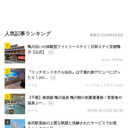
人気記事ランキング
更新日:2026年8月6日
1
鴨川沿いの体験型ファミリーステイ｜日和ステイ京都鴨
川【公式】
aumo Partner
2
『リッチモンドホテル仙台』は子連れ旅デビューにぴっ
たり！202…
ホテル
リッチモンドホテル仙台
3
【千葉】南房総 鴨川温泉 鴨川館の初夏避暑旅！客室食や
温泉ぷー…
ホテル
南房総 鴨川温泉 鴨川館
4
金沢駅直結の上質な眺望と洗練されたサービスでお迎