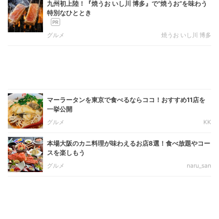
九州初上陸！『焼うお いし川 博多』で“焼うお”を味わう
特別なひととき
グルメ
焼うお いし川 博多
マーラータンを東京で食べるならココ！おすすめ11店を
一挙公開
グルメ
KK
本場大阪のカニ料理が味わえるお店8選！食べ放題やコー
スを楽しもう
グルメ
naru_san