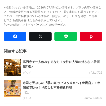
※掲載されている情報は、2026年07月時点の情報です。プラン内容や価格な
ど、情報が変更される可能性がありますので、必ず事前にお調べください。
このページに掲載されている情報の一部は以下のサービスを含む、外部サー
ビスから提供を受けたものを表示しています。
Powered by
ホットペッパーグルメ Webサービス
関連する記事
高円寺で一人飲みするなら！女性に人気の外さない居酒
屋7選♪
グルメ
yfukui726
寿司と天ぷらの『季の庭 ラビスタ東京ベイ豊洲店』！半
個室でゆっくり楽しむ本格和食料理
グルメ
aumo Partner