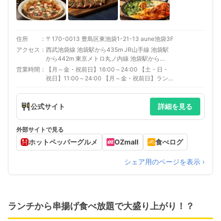
住所
〒170-0013 豊島区東池袋1-21-13 aune池袋3F
アクセス
西武池袋線 池袋駅から435m JR山手線 池袋駅
から442m 東京メトロ丸ノ内線 池袋駅から
442m 東武東上線 池袋駅から481m
営業時間
【月～金・祝前日】16:00～24:00 【土・日・
祝日】11:00～24:00 【月～金・祝前日】ランチ
ランチ 11:00～15:00※月～金及び祝前日は
15:00～17:00の間をCLOSEとさせて頂きます。
日曜営業
公式サイト
詳細を見る
外部サイトで見る
ホットペッパーグルメ
OZmall
食べログ
シェア用のページを表示 ›
ランチから串揚げ食べ放題で大盛り上がり！？