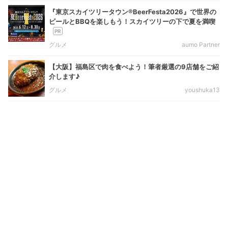
『東京スカイツリータウン®BeerFesta2026』で世界の
ビールとBBQを楽しもう！スカイツリーの下で夏を満喫
グルメ
aumo Partner
【大阪】福島区で肉を食べよう！筆者厳選の9店舗をご紹
介します♪
グルメ
youshuka13