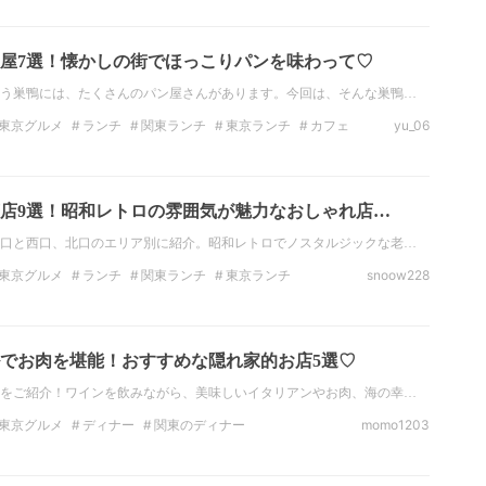
東京カフェ
パスタ
屋7選！懐かしの街でほっこりパンを味わって♡
う巣鴨には、たくさんのパン屋さんがあります。今回は、そんな巣鴨…
東京グルメ
ランチ
関東ランチ
東京ランチ
カフェ
yu_06
ェ
喫茶店
店9選！昭和レトロの雰囲気が魅力なおしゃれ店…
口と西口、北口のエリア別に紹介。昭和レトロでノスタルジックな老…
東京グルメ
ランチ
関東ランチ
東京ランチ
snoow228
ナー
東京のディナー
カフェ
でお肉を堪能！おすすめな隠れ家的お店5選♡
をご紹介！ワインを飲みながら、美味しいイタリアンやお肉、海の幸…
東京グルメ
ディナー
関東のディナー
momo1203
理
サングリア
バル
チーズ