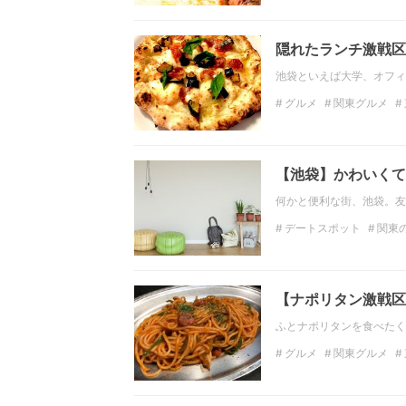
東京のディナー
フー
隠れたランチ激戦区
池袋といえば大学、オフィ
グルメ
関東グルメ
デートスポット
関東
【池袋】かわいくて
何かと便利な街、池袋。友
デートスポット
関東
関東の観光スポット
観光スポット
東京
【ナポリタン激戦区
ふとナポリタンを食べたく
グルメ
関東グルメ
関東カフェ
東京カフ