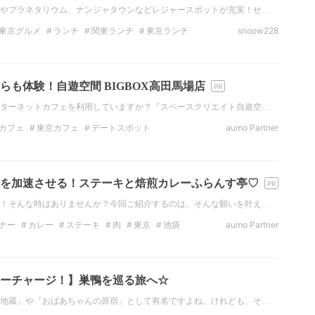
やプラネタリウム、ナンジャタウンなどレジャースポットが充実！せ…
東京グルメ
ランチ
関東ランチ
東京ランチ
snoow228
ナー
東京のディナー
カフェ
らも体験！自遊空間 BIGBOX高田馬場店
ターネットカフェを利用していますか？『スペースクリエイト自遊空…
カフェ
東京カフェ
デートスポット
aumo Partner
東京のデートスポット
アクティビティ
東京
を加速させる！ステーキと焙煎カレーふらんす亭♡
！そんな時はありませんか？今回ご紹介するのは、そんな願いを叶え…
ナー
カレー
ステーキ
肉
東京
池袋
aumo Partner
ーチャージ！】巣鴨を巡る旅へ☆
地蔵」や「おばあちゃんの原宿」として有名ですよね。けれども、そ…