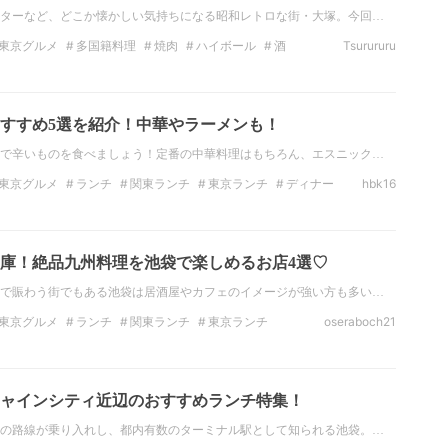
ターなど、どこか懐かしい気持ちになる昭和レトロな街・大塚。今回…
東京グルメ
多国籍料理
焼肉
ハイボール
酒
Tsurururu
すすめ5選を紹介！中華やラーメンも！
で辛いものを食べましょう！定番の中華料理はもちろん、エスニック…
東京グルメ
ランチ
関東ランチ
東京ランチ
ディナー
hbk16
のディナー
中華料理
庫！絶品九州料理を池袋で楽しめるお店4選♡
で賑わう街でもある池袋は居酒屋やカフェのイメージが強い方も多い…
東京グルメ
ランチ
関東ランチ
東京ランチ
oseraboch21
ナー
東京のディナー
和食
ャインシティ近辺のおすすめランチ特集！
の路線が乗り入れし、都内有数のターミナル駅として知られる池袋。…