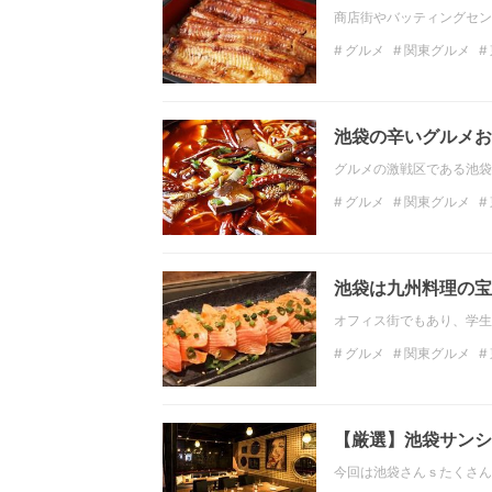
商店街やバッティングセン
グルメ
関東グルメ
うなぎ
お酒
肉
池袋の辛いグルメお
グルメの激戦区である池袋
グルメ
関東グルメ
関東のディナー
東京
池袋は九州料理の宝
オフィス街でもあり、学生
グルメ
関東グルメ
ディナー
関東のディ
【厳選】池袋サンシ
今回は池袋さんｓたくさん