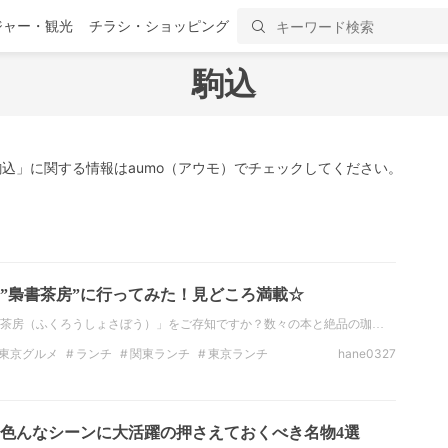
ジャー・観光
チラシ・ショッピング
駒込
込」に関する情報はaumo（アウモ）でチェックしてください。
”梟書茶房”に行ってみた！見どころ満載☆
茶房（ふくろうしょさぼう）」をご存知ですか？数々の本と絶品の珈…
東京グルメ
ランチ
関東ランチ
東京ランチ
hane0327
東京カフェ
紅茶
色んなシーンに大活躍の押さえておくべき名物4選