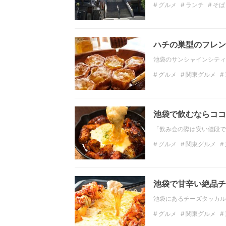
グルメ
ランチ
そば
東京スイーツ
抹茶
ハチの巣型のフレン
池袋のサンシャインシティ
グルメ
関東グルメ
インスタ映え
フォト
池袋で飲むならココ
「飲み会の際は安い値段で
グルメ
関東グルメ
バル
食べ放題
チー
池袋で甘辛い絶品チ
池袋にあるチーズタッカル
グルメ
関東グルメ