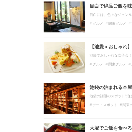
目白で絶品ご飯を味
目白には、色々なジャンル
グルメ
関東グルメ
カレー
パスタ
ピザ
【池袋ｘおしゃれ】
池袋でおしゃれな女子会！
グルメ
関東グルメ
東京のディナー
フォ
池袋の泊まれる本屋！
池袋の話題のスポット“泊ま
デートスポット
関東
関東の観光スポット
フォトジェニック
観
大塚でご飯を食べる