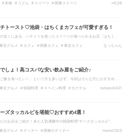
和食
うどん
スイーツ
関東スイーツ
ntf_08
抹茶スイーツ
チトースト♡池袋・はちくまカフェが可愛すぎる！
の近くにある、ハチミツを使ったスイーツが食べられるお店「はちく…
東京グルメ
カフェ
関東カフェ
東京カフェ
なっちゃん
ジェニック
東京
池袋
でしょ！高コスパな安い飲み屋をご紹介♪
ご飯を食べたい！」という方も多いはず。今回はそんな方におすすめ…
東京グルメ
韓国料理
スペイン料理
カクテル
tomoko0421
ズ
ハイボール
ーズタッカルビを堪能♡おすすめ4選！
ビのお店をご紹介！未だ人気沸騰中の韓国料理“チーズタッカルビ”…
東京グルメ
ディナー
関東のディナー
momo1203