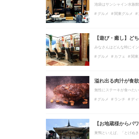
池袋はサンシャイン水族館
グルメ
関東グルメ
ディナー
関東のディ
【遊び・癒し】どち
みなさんはどんな時にイン
グルメ
カフェ
関東
関東のデートスポット
池袋
溢れ出る肉汁が食欲
無性にステーキが食べたい
グルメ
ランチ
ディ
関東
巣鴨
【お地蔵様からパワ
巣鴨といえば、「とげぬき