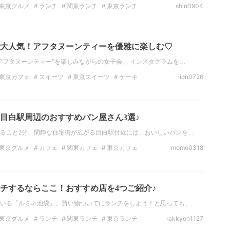
東京グルメ
ランチ
関東ランチ
東京ランチ
shin0904
食べ放題
パクチー
大人気！アフタヌーンティーを優雅に楽しむ♡
アフタヌーンティー”を楽しみながらの女子会。 インスタグラムを…
東京カフェ
スイーツ
東京スイーツ
ケーキ
lion0726
チョコレート
デートスポット
東京のデートスポット
目白駅周辺のおすすめパン屋さん3選♪
ること2分、閑静な住宅街が広がる目白駅付近には、おいしいパンを…
東京グルメ
カフェ
関東カフェ
東京カフェ
momo0318
ー
メロンパン
パン
チするならここ！おすすめ店を4つご紹介♪
いる「ルミネ池袋」。買い物ついでにランチをしよう！と思っても、…
東京グルメ
ランチ
関東ランチ
東京ランチ
rakkyon1127