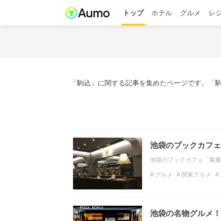
トップ
ホテル
グルメ
レ
「駒込」に関する記事を集めたページです。「駒
池袋のブックカフェ
池袋のブックカフェ「梟書
グルメ
関東グルメ
カフェ
関東カフェ
池袋の名物グルメ！