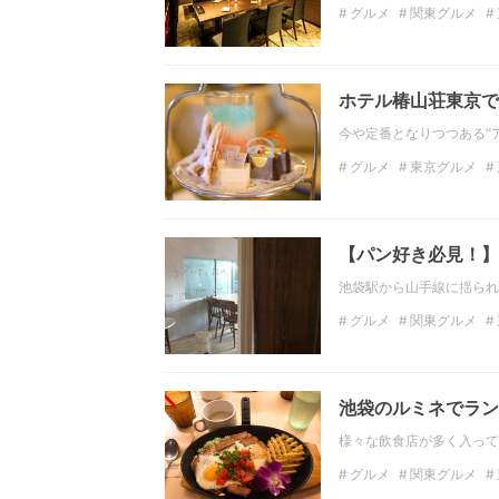
グルメ
関東グルメ
タイ料理
イタリアン
ホテル椿山荘東京で
今や定番となりつつある“
グルメ
東京グルメ
ベイクドチーズケーキ
【パン好き必見！】
池袋駅から山手線に揺られ
グルメ
関東グルメ
クロワッサン
コーヒ
池袋のルミネでラン
様々な飲食店が多く入って
グルメ
関東グルメ