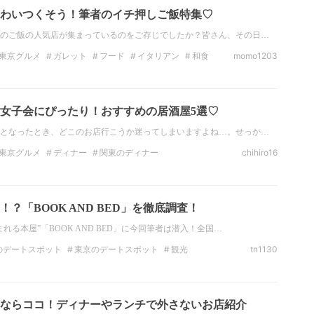
わいつくそう！筆者のイチ押しご飯特集♡
のご飯の人気店が集まっているのをご存じでしたか？皆さん、その日…
東京グルメ
ガレット
フード
イタリアン
和食
momo1203
女子会にぴったり！おすすめの居酒屋5選♡
となったとき、どこのお店行こうか迷ってしまいますよね…。せっか…
東京グルメ
ディナー
関東のディナー
chihiro16
アグラ
ガレット
イタリアン
チーズ
？「BOOK AND BED」を徹底調査！
れる本屋”「BOOK AND BED」に今回筆者は潜入！全国…
のデートスポット
東京のデートスポット
観光
tn1130
東京の観光スポット
ホテル
インスタ映え
光スポット
ならココ！ディナーやランチで外さないお店紹介