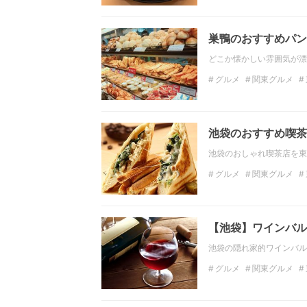
カフェ
関東カフェ
巣鴨のおすすめパン
どこか懐かしい雰囲気が漂
グルメ
関東グルメ
関東カフェ
東京カフ
池袋のおすすめ喫茶
池袋のおしゃれ喫茶店を東
グルメ
関東グルメ
ディナー
関東のディ
【池袋】ワインバル
池袋の隠れ家的ワインバル
グルメ
関東グルメ
東京のディナー
魚料