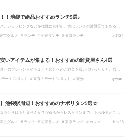
ド
食べ放題
チーズ
お酒
！！池袋で絶品おすすめランチ5選♪
ス、ショッピングなど多様性に富む街。実はランチの激戦区でもある…
東京グルメ
ランチ
関東ランチ
東京ランチ
okt184
のデートスポット
東京のデートスポット
東京
安いアイテムが集まる！おすすめの雑貨屋さん4選
達へのプレゼントやちょっと自分へのご褒美を買いに行ったりと、様…
のデートスポット
東京のデートスポット
観光
aywxn_
東京の観光スポット
インスタ映え
フォトジェニック
】池袋駅周辺！おすすめのナポリタン5選☆
なるときはありませんか？喫茶店からレストランまで、あらゆるとこ…
東京グルメ
ランチ
関東ランチ
東京ランチ
カフェ
hbk16
ェ
麺