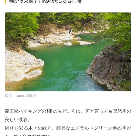
橋から見渡す自然の美しさは圧巻
aumo編集部
龍王峡ハイキングの1番の見どころは、何と言っても
鬼怒川
の
美しい渓谷。
周りを彩る木々の緑と、綺麗なエメラルドグリーン色の川が