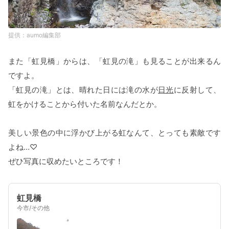
aumo編集部
また「虹見橋」からは、「虹見の滝」も見ることが出来るん
ですよ。
「虹見の滝」とは、晴れた日には滝の水が
日光
に反射して、
虹をかけることから付いた名前なんだとか。
美しい景色の中に浮かび上がる虹なんて、とっても素敵です
よね…♡
ぜひ写真に収めたいところです！
虹見橋
今市/その他