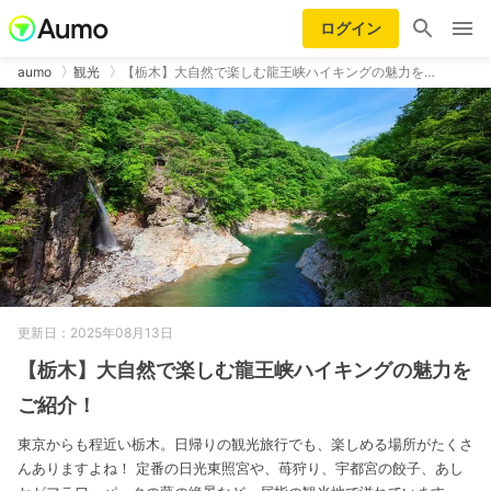
ログイン
aumo
観光
【栃木】大自然で楽しむ龍王峡ハイキングの魅力を…
更新日：2025年08月13日
【栃木】大自然で楽しむ龍王峡ハイキングの魅力を
ご紹介！
東京からも程近い栃木。日帰りの観光旅行でも、楽しめる場所がたくさ
んありますよね！ 定番の日光東照宮や、苺狩り、宇都宮の餃子、あし