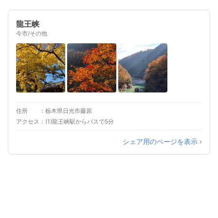
龍王峡
今市/その他
住所
栃木県日光市藤原
アクセス
(1)龍王峡駅からバスで5分
シェア用のページを表示 ›