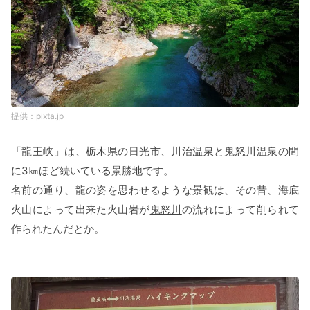
pixta.jp
「龍王峡」は、栃木県の日光市、川治温泉と鬼怒川温泉の間
に3㎞ほど続いている景勝地です。
名前の通り、龍の姿を思わせるような景観は、その昔、海底
火山によって出来た火山岩が
鬼怒川
の流れによって削られて
作られたんだとか。