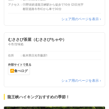
アクセス
(1)野岩鉄道龍王峡駅から徒歩で10分 (2)日光宇
都宮道路今市ICから車で30分
シェア用のページを表示 ›
むささび茶屋（むささびちゃや）
今市/甘味処
住所
栃木県日光市藤原1
外部サイトで見る
食べログ
シェア用のページを表示 ›
龍王峡ハイキングおすすめの季節！