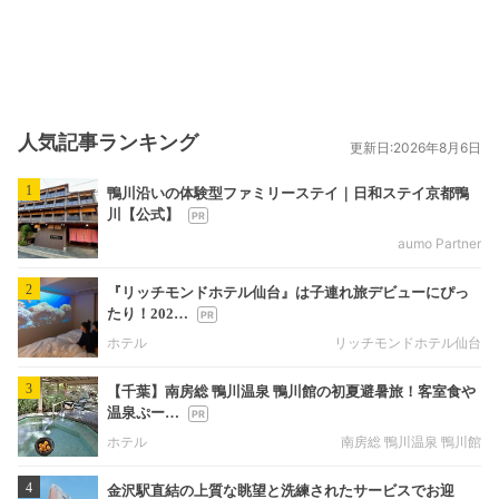
人気記事ランキング
更新日:2026年8月6日
1
鴨川沿いの体験型ファミリーステイ｜日和ステイ京都鴨
川【公式】
aumo Partner
2
『リッチモンドホテル仙台』は子連れ旅デビューにぴっ
たり！202…
ホテル
リッチモンドホテル仙台
3
【千葉】南房総 鴨川温泉 鴨川館の初夏避暑旅！客室食や
温泉ぷー…
ホテル
南房総 鴨川温泉 鴨川館
4
金沢駅直結の上質な眺望と洗練されたサービスでお迎