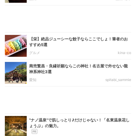
【栄】絶品ジューシーな餃子ならここでしょ！筆者のお
すすめ5選
グルメ
kina-co
商売繁昌・良縁祈願ならこの神社！名古屋で外せない龍
神系神社3選
愛知
spitabi_sammie
"ナノ温泉"で肌しっとり♪だけじゃない！「名東温泉花し
ょうぶ」の魅力。