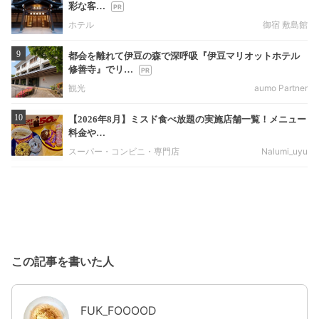
彩な客…
ホテル
御宿 敷島館
9
都会を離れて伊豆の森で深呼吸『伊豆マリオットホテル
修善寺』でリ…
観光
aumo Partner
10
【2026年8月】ミスド食べ放題の実施店舗一覧！メニュー
料金や…
スーパー・コンビニ・専門店
Nalumi_uyu
この記事を書いた人
FUK_FOOOOD