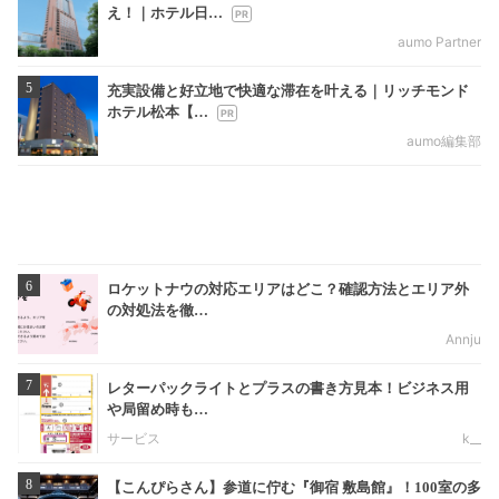
え！｜ホテル日…
aumo Partner
5
充実設備と好立地で快適な滞在を叶える｜リッチモンド
ホテル松本【…
aumo編集部
6
ロケットナウの対応エリアはどこ？確認方法とエリア外
の対処法を徹…
Annju
7
レターパックライトとプラスの書き方見本！ビジネス用
や局留め時も…
サービス
k__
8
【こんぴらさん】参道に佇む『御宿 敷島館』！100室の多