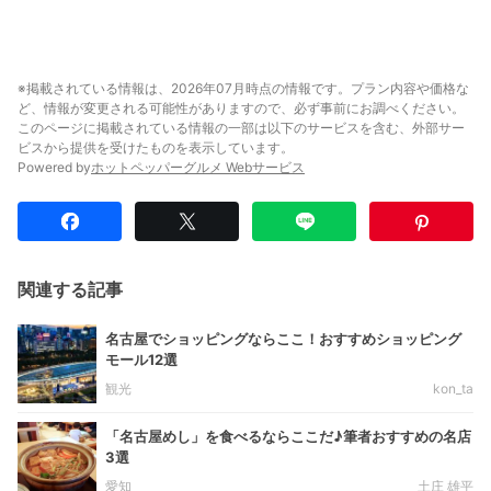
※掲載されている情報は、2026年07月時点の情報です。プラン内容や価格な
ど、情報が変更される可能性がありますので、必ず事前にお調べください。
このページに掲載されている情報の一部は以下のサービスを含む、外部サー
ビスから提供を受けたものを表示しています。
Powered by
ホットペッパーグルメ Webサービス
関連する記事
名古屋でショッピングならここ！おすすめショッピング
モール12選
観光
kon_ta
「名古屋めし」を食べるならここだ♪筆者おすすめの名店
3選
愛知
土庄 雄平