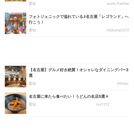
愛知
aumo Partner
フォトジェニックで溢れている♪名古屋「レゴランド」へ
行こう！
愛知
miiikana0210
【名古屋】グルメ好き絶賛！オシャレなダイニングバー3
選
愛知
miharu.
名古屋に来たら食べたい！うどんの名店5選☆
愛知
ryo1212