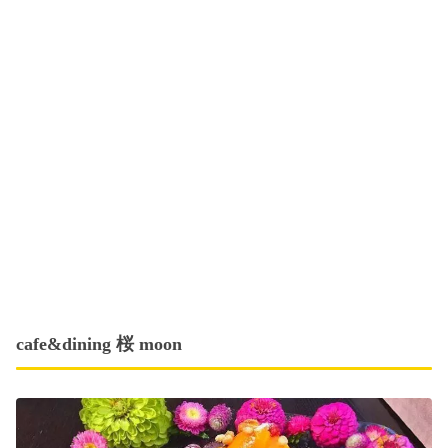
cafe&dining 桜 moon