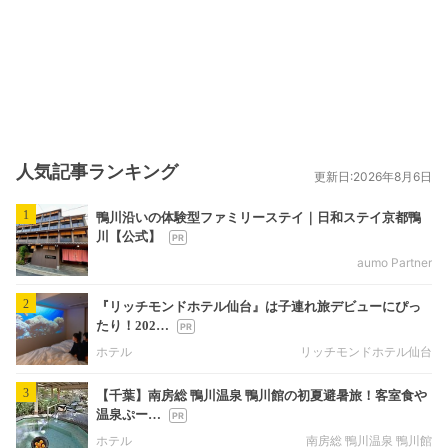
人気記事ランキング
更新日:2026年8月6日
1
鴨川沿いの体験型ファミリーステイ｜日和ステイ京都鴨
川【公式】
aumo Partner
2
『リッチモンドホテル仙台』は子連れ旅デビューにぴっ
たり！202…
ホテル
リッチモンドホテル仙台
3
【千葉】南房総 鴨川温泉 鴨川館の初夏避暑旅！客室食や
温泉ぷー…
ホテル
南房総 鴨川温泉 鴨川館