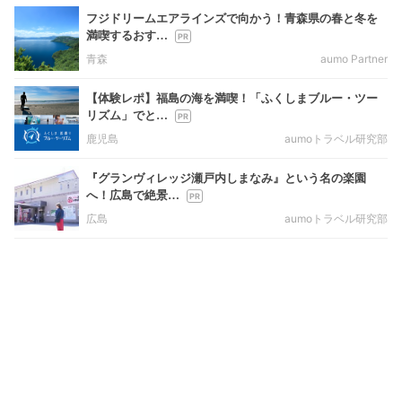
フジドリームエアラインズで向かう！青森県の春と冬を
満喫するおす…
青森
aumo Partner
【体験レポ】福島の海を満喫！「ふくしまブルー・ツー
リズム」でと…
鹿児島
aumoトラベル研究部
『グランヴィレッジ瀬戸内しまなみ』という名の楽園
へ！広島で絶景…
広島
aumoトラベル研究部