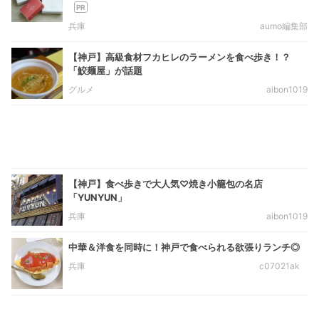
兵庫
aumo編集部
【神戸】高級食材フカヒレのラーメンを食べ歩き！？
「鮫麺屋」が話題
グルメ
aibon1019
【神戸】食べ歩きで大人気♡焼き小籠包の名店
「YUNYUN」
兵庫
aibon1019
中華＆洋食を同時に！神戸で食べられる欲張りランチ◎
兵庫
c07021ak