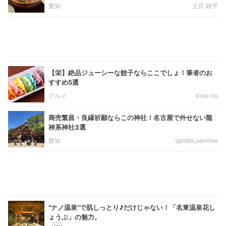
愛知
土庄 雄平
【栄】絶品ジューシーな餃子ならここでしょ！筆者のお
すすめ5選
グルメ
kina-co
商売繁昌・良縁祈願ならこの神社！名古屋で外せない龍
神系神社3選
愛知
spitabi_sammie
"ナノ温泉"で肌しっとり♪だけじゃない！「名東温泉花し
ょうぶ」の魅力。