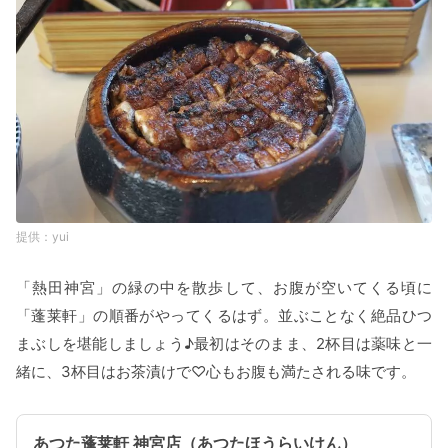
yui
「熱田神宮」の緑の中を散歩して、お腹が空いてくる頃に
「蓬莱軒」の順番がやってくるはず。並ぶことなく絶品ひつ
まぶしを堪能しましょう♪最初はそのまま、2杯目は薬味と一
緒に、3杯目はお茶漬けで♡心もお腹も満たされる味です。
あつた蓬莱軒 神宮店（あつたほうらいけん）