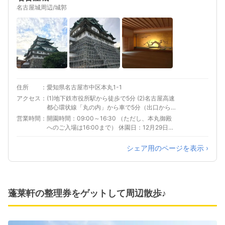
名古屋城周辺/城郭
住所
愛知県名古屋市中区本丸1-1
アクセス
(1)地下鉄市役所駅から徒歩で5分 (2)名古屋高速
都心環状線「丸の内」から車で5分（出口から北
へ）
営業時間
開園時間：09:00～16:30 （ただし、本丸御殿
へのご入場は16:00まで） 休園日：12月29日～1
月1日 （4日間） その他：ただし、催事等により
変更となる場合があります。
シェア用のページを表示 ›
蓬莱軒の整理券をゲットして周辺散歩♪