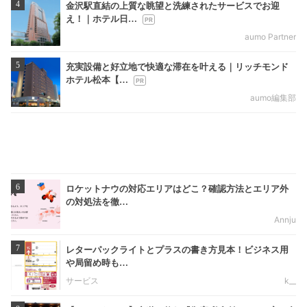
4
金沢駅直結の上質な眺望と洗練されたサービスでお迎
え！｜ホテル日…
aumo Partner
5
充実設備と好立地で快適な滞在を叶える｜リッチモンド
ホテル松本【…
aumo編集部
6
ロケットナウの対応エリアはどこ？確認方法とエリア外
の対処法を徹…
Annju
7
レターパックライトとプラスの書き方見本！ビジネス用
や局留め時も…
サービス
k__