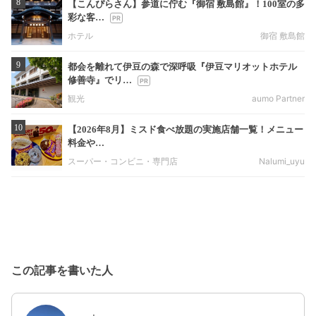
8
【こんぴらさん】参道に佇む『御宿 敷島館』！100室の多
彩な客…
ホテル
御宿 敷島館
9
都会を離れて伊豆の森で深呼吸『伊豆マリオットホテル
修善寺』でリ…
観光
aumo Partner
10
【2026年8月】ミスド食べ放題の実施店舗一覧！メニュー
料金や…
スーパー・コンビニ・専門店
Nalumi_uyu
この記事を書いた人