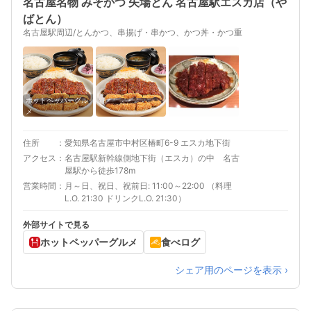
名古屋名物 みそかつ 矢場とん 名古屋駅エスカ店（や
ばとん）
名古屋駅周辺/とんかつ、串揚げ・串かつ、かつ丼・かつ重
ホットペッパーグル
メ
住所
愛知県名古屋市中村区椿町6-9 エスカ地下街
アクセス
名古屋駅新幹線側地下街（エスカ）の中 名古
屋駅から徒歩178m
営業時間
月～日、祝日、祝前日: 11:00～22:00 （料理
L.O. 21:30 ドリンクL.O. 21:30）
外部サイトで見る
ホットペッパーグルメ
食べログ
シェア用のページを表示 ›