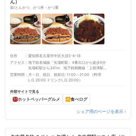
ん）
栄/とんかつ、かつ丼・かつ重
ホットペッパーグル
メ
住所
愛知県名古屋市中区大須3-6-18
アクセス
地下鉄名城線「矢場町駅」4番出口から徒歩5分
矢場町駅から341m 地下鉄鶴舞線「上前津駅」
9番出口から徒歩5分
営業時間
月～日、祝日、祝前日: 11:00～21:00 （料理
L.O. 20:00 ドリンクL.O. 20:00）
外部サイトで見る
ホットペッパーグルメ
食べログ
シェア用のページを表示 ›