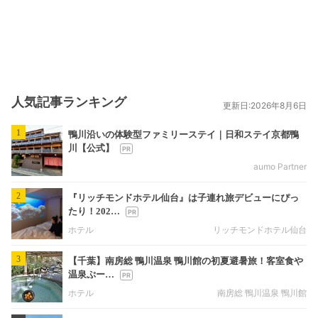
人気記事ランキング
更新日:2026年8月6日
1
鴨川沿いの体験型ファミリーステイ｜日和ステイ京都鴨
川【公式】
aumo Partner
2
『リッチモンドホテル仙台』は子連れ旅デビューにぴっ
たり！202…
ホテル
リッチモンドホテル仙台
3
【千葉】南房総 鴨川温泉 鴨川館の初夏避暑旅！客室食や
温泉ぷー…
ホテル
南房総 鴨川温泉 鴨川館