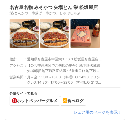
名古屋名物 みそかつ 矢場とん 栄 松坂屋店
栄/とんかつ、串揚げ・串かつ、しゃぶしゃぶ
ホットペッパーグル
メ
住所
愛知県名古屋市中区栄3-16-1 松坂屋名古屋店 南館 10F
アクセス
【公共交通機関でご来店の場合】地下鉄名城線
矢場町駅 地下通路直結(5・6番出口) / 地下鉄栄
駅 16番出口より南へ徒歩5分
営業時間
月～金: 11:00～15:00 （料理L.O. 14:30 ドリン
クL.O. 14:30）17:00～22:00 （料理L.O. 21:30
ドリンクL.O. 21:30）土、日、祝日: 11:00～
22:00 （料理L.O. 21:30 ドリンクL.O. 21:30）
外部サイトで見る
ホットペッパーグルメ
食べログ
シェア用のページを表示 ›