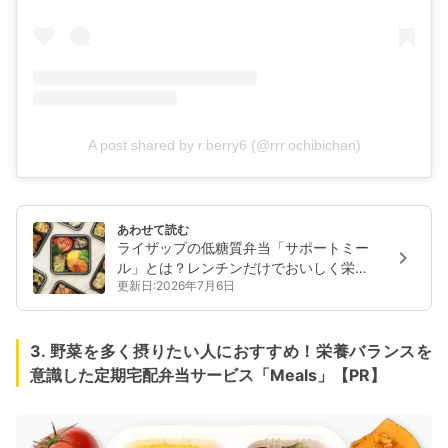
A post shared by r.berry6 (@rrr.ochibichan)
あわせて読む
ライザップの低糖質弁当「サポートミー
ル」とは？レンチンだけでおいしく栄養
更新日:2026年7月6日
管理
3. 野菜を多く摂りたい人におすすめ！栄養バランスを
意識した定期宅配弁当サービス「Meals」【PR】