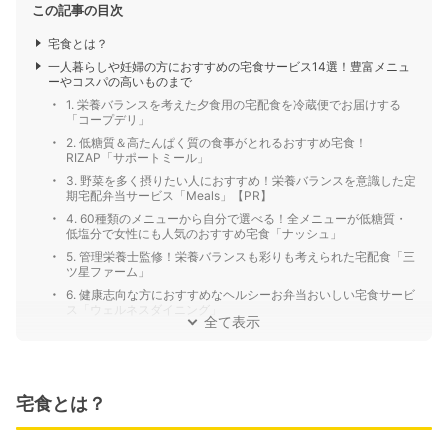
この記事の目次
宅食とは？
一人暮らしや妊婦の方におすすめの宅食サービス14選！豊富メニュ
ーやコスパの高いものまで
1. 栄養バランスを考えた夕食用の宅配食を冷蔵便でお届けする
「コープデリ」
2. 低糖質＆高たんぱく質の食事がとれるおすすめ宅食！
RIZAP「サポートミール」
3. 野菜を多く摂りたい人におすすめ！栄養バランスを意識した定
期宅配弁当サービス「Meals」【PR】
4. 60種類のメニューから自分で選べる！全メニューが低糖質・
低塩分で女性にも人気のおすすめ宅食「ナッシュ」
5. 管理栄養士監修！栄養バランスも彩りも考えられた宅配食「三
ツ星ファーム」
6. 健康志向な方におすすめなヘルシーお弁当おいしい宅食サービ
ス「ウェルネスダイニング」
全て表示
宅食とは？