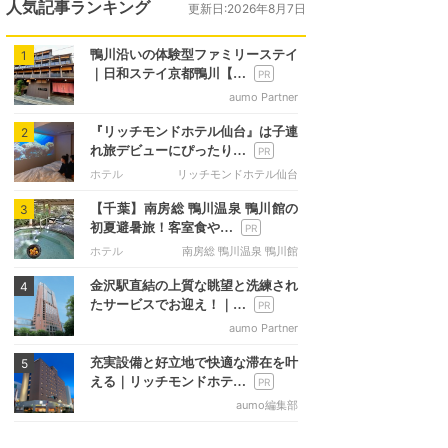
人気記事ランキング
更新日:2026年8月7日
鴨川沿いの体験型ファミリーステイ
1
｜日和ステイ京都鴨川【…
aumo Partner
『リッチモンドホテル仙台』は子連
2
れ旅デビューにぴったり…
ホテル
リッチモンドホテル仙台
【千葉】南房総 鴨川温泉 鴨川館の
3
初夏避暑旅！客室食や…
ホテル
南房総 鴨川温泉 鴨川館
金沢駅直結の上質な眺望と洗練され
4
たサービスでお迎え！｜…
aumo Partner
充実設備と好立地で快適な滞在を叶
5
える｜リッチモンドホテ…
aumo編集部