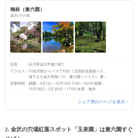
梅林（兼六園）
金沢/その他
住所
石川県金沢市兼六町1
アクセス
(1)金沢駅からバスで15分（北陸鉄道路線バス、
城下まち金沢周遊バス、兼六園シャトル） 兼六
園下・金沢城バス停から徒歩で3分 (2)金沢駅か
営業時間
開園：3月1日～10月15日 7:00～18:00 開園：
ら車で10分 (3)武蔵ヶ辻・近江町バス停からバ
10月16日～2月 8:00～17:00 休業：無休
スで20分（金沢ふらっとバス材木ルート） 兼六
園下バス停から徒歩で3分 (4)金沢東ICから車で
シェア用のページを表示 ›
20分
2. 金沢の穴場紅葉スポット「玉泉園」は兼六園すぐ