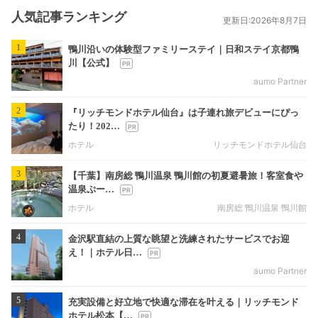
人気記事ランキング
更新日:2026年8月7日
1
鴨川沿いの体験型ファミリーステイ｜日和ステイ京都鴨
川【公式】
aumo Partner
2
『リッチモンドホテル仙台』は子連れ旅デビューにぴっ
たり！202…
ホテル
リッチモンドホテル仙台
3
【千葉】南房総 鴨川温泉 鴨川館の初夏避暑旅！客室食や
温泉ぷー…
ホテル
南房総 鴨川温泉 鴨川館
4
金沢駅直結の上質な眺望と洗練されたサービスでお迎
え！｜ホテル日…
aumo Partner
5
充実設備と好立地で快適な滞在を叶える｜リッチモンド
ホテル松本【…