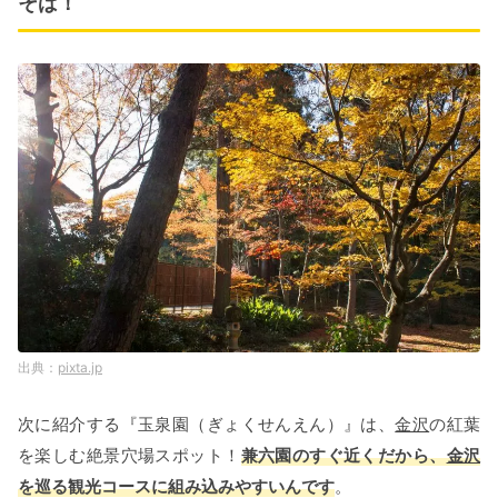
そば！
pixta.jp
次に紹介する『玉泉園（ぎょくせんえん）』は、
金沢
の紅葉
を楽しむ絶景穴場スポット！
兼六園のすぐ近くだから、
金沢
を巡る観光コースに組み込みやすいんです
。