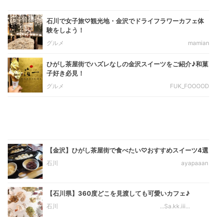
石川で女子旅♡観光地・金沢でドライフラワーカフェ体
験をしよう！
グルメ
mamian
ひがし茶屋街でハズレなしの金沢スイーツをご紹介♪和菓
子好き必見！
グルメ
FUK_FOOOOD
【金沢】ひがし茶屋街で食べたい♡おすすめスイーツ4選
石川
ayapaaan
【石川県】360度どこを見渡しても可愛いカフェ♪
石川
...Sa.kk.iii...