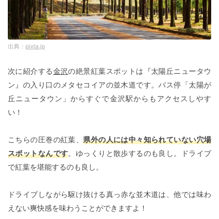
pixta.jp
次に紹介する
金沢
の絶景紅葉スポットは『太陽丘ニュータウ
ン』の入り口のメタセコイアの並木道です。バス停「太陽が
丘ニュータウン」からすぐで金沢駅からもアクセスしやす
い！
こちらの圧巻の紅葉、
県外の人には中々知られていない穴場
スポットなんです
。ゆっくりと散歩するのも良し。ドライブ
で紅葉を堪能するのも良し。
ドライブしながら駆け抜ける真っ赤な並木道は、他では味わ
えない爽快感を味わうことができますよ！