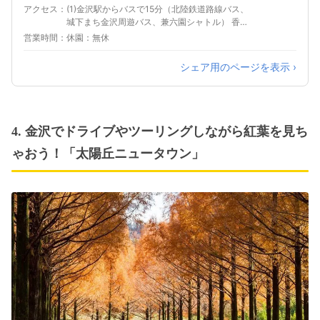
アクセス
(1)金沢駅からバスで15分（北陸鉄道路線バス、
城下まち金沢周遊バス、兼六園シャトル） 香林
坊（四高記念公園前）バス停から徒歩で2分 (2)
営業時間
休園：無休
金沢駅からバスで10分（まちバス） 香林坊大
和・アトリオバス停から徒歩で5分
シェア用のページを表示 ›
4. 金沢でドライブやツーリングしながら紅葉を見ち
ゃおう！「太陽丘ニュータウン」