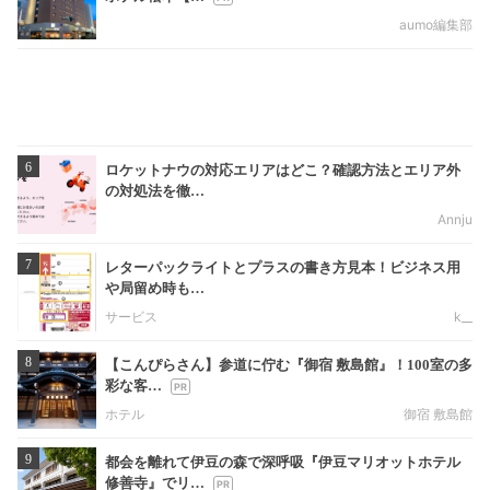
aumo編集部
6
ロケットナウの対応エリアはどこ？確認方法とエリア外
の対処法を徹…
Annju
7
レターパックライトとプラスの書き方見本！ビジネス用
や局留め時も…
サービス
k__
8
【こんぴらさん】参道に佇む『御宿 敷島館』！100室の多
彩な客…
ホテル
御宿 敷島館
9
都会を離れて伊豆の森で深呼吸『伊豆マリオットホテル
修善寺』でリ…