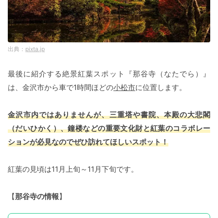
pixta.jp
最後に紹介する絶景紅葉スポット『那谷寺（なたでら）』
は、金沢市から車で1時間ほどの
小松市
に位置します。
金沢市内ではありませんが、三重塔や書院、本殿の大悲閣
（だいひかく）、鐘楼などの重要文化財と紅葉のコラボレー
ションが必見なのでぜひ訪れてほしいスポット！
紅葉の見頃は11月上旬～11月下旬です。
【
那谷寺の情報
】