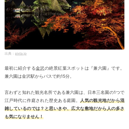
pixta.jp
最初に紹介する
金沢
の絶景紅葉スポットは『兼六園』です。
兼六園は金沢駅からバスで約15分。
言わずと知れた観光名所である兼六園は、日本三名園の1つで
江戸時代に作庭された歴史ある庭園。
人気の観光地だから混
雑しているのでは？と思いきや、広大な敷地だから人の多さ
も気になりません！