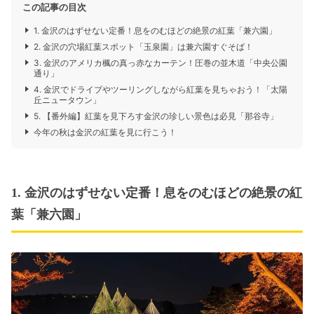
この記事の目次
1. 金沢のはずせない定番！息をのむほどの絶景の紅葉「兼六園」
2. 金沢の穴場紅葉スポット「玉泉園」は兼六園すぐそば！
3. 金沢のアメリカ楓の真っ赤なカーテン！圧巻の並木道「中央公園
通り」
4. 金沢でドライブやツーリングしながら紅葉を見ちゃおう！「太陽
丘ニュータウン」
5. 【番外編】紅葉を見下ろす金沢の珍しい景色は必見「那谷寺」
今年の秋は金沢の紅葉を見に行こう！
1. 金沢のはずせない定番！息をのむほどの絶景の紅
葉「兼六園」