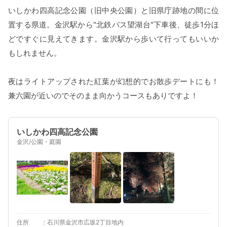
いしかわ四高記念公園（旧中央公園）と旧県庁跡地の間に位
置する県道。金沢駅から"北鉄バス望湖台"下車後、徒歩1分ほ
どですぐに見えてきます。金沢駅から歩いて行ってもいいか
もしれません。
夜はライトアップされた紅葉が幻想的でお散歩デートにも！
兼六園が近いのでそのまま向かうコースもありですよ！
いしかわ四高記念公園
金沢/公園・庭園
住所
石川県金沢市広坂2丁目地内