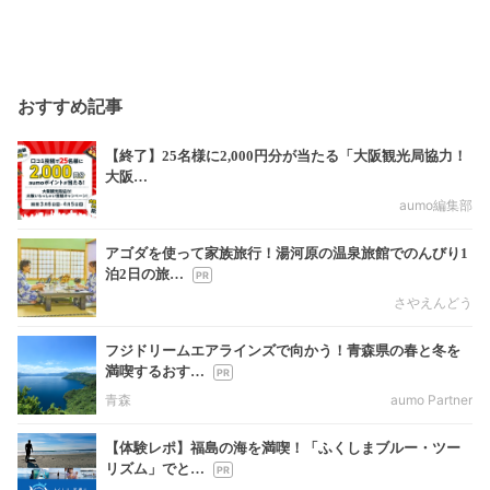
おすすめ記事
【終了】25名様に2,000円分が当たる「大阪観光局協力！
大阪…
aumo編集部
アゴダを使って家族旅行！湯河原の温泉旅館でのんびり1
泊2日の旅…
さやえんどう
フジドリームエアラインズで向かう！青森県の春と冬を
満喫するおす…
青森
aumo Partner
【体験レポ】福島の海を満喫！「ふくしまブルー・ツー
リズム」でと…