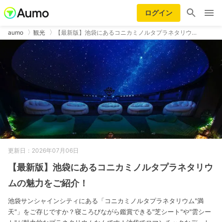
ログイン
aumo
観光
【最新版】池袋にあるコニカミノルタプラネタリウ…
更新日：2026年07月06日
【最新版】池袋にあるコニカミノルタプラネタリウ
ムの魅力をご紹介！
池袋サンシャインシティにある「コニカミノルタプラネタリウム"満
天"」をご存じですか？寝ころびながら鑑賞できる"芝シート"や"雲シー