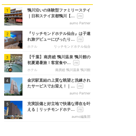
鴨川沿いの体験型ファミリーステイ
1
｜日和ステイ京都鴨川【…
aumo Partner
『リッチモンドホテル仙台』は子連
2
れ旅デビューにぴったり…
ホテル
リッチモンドホテル仙台
【千葉】南房総 鴨川温泉 鴨川館の
3
初夏避暑旅！客室食や…
ホテル
南房総 鴨川温泉 鴨川館
金沢駅直結の上質な眺望と洗練され
4
たサービスでお迎え！｜…
aumo Partner
充実設備と好立地で快適な滞在を叶
5
える｜リッチモンドホテ…
aumo編集部