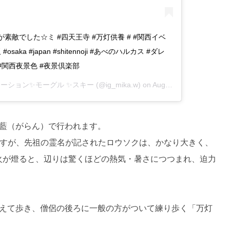
敵でした☆ミ #四天王寺 #万灯供養 # #関西イベ
ka #japan #shitennoji #あべのハルカス #ダレ
#関西夜景色 #夜景倶楽部
ネーション✨モーグル ✨スキー
(@ig_mika.w) on
Aug 16, 2016 at 2:56am PDT
藍（がらん）で行われます。
ますが、先祖の霊名が記されたロウソクは、かなり大きく、
火が燈ると、辺りは驚くほどの熱気・暑さにつつまれ、迫力
えて歩き、僧侶の後ろに一般の方がついて練り歩く「万灯