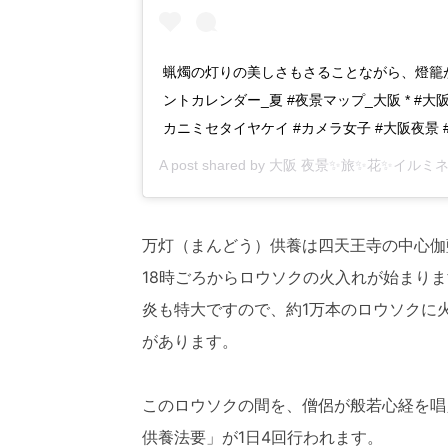
蝋燭の灯りの美しさもさることながら、燈籠が素
ントカレンダー_夏 #夜景マップ_大阪 * #大阪 #osa
カニミセタイヤケイ #カメラ女子 #大阪夜景 
A post shared by
大阪 夜景✨旅✨花✨イルミ
万灯（まんどう）供養は四天王寺の中心伽
18時ごろからロウソクの火入れが始まり
炎も特大ですので、約1万本のロウソクに
があります。
このロウソクの間を、僧侶が般若心経を唱
供養法要」が1日4回行われます。