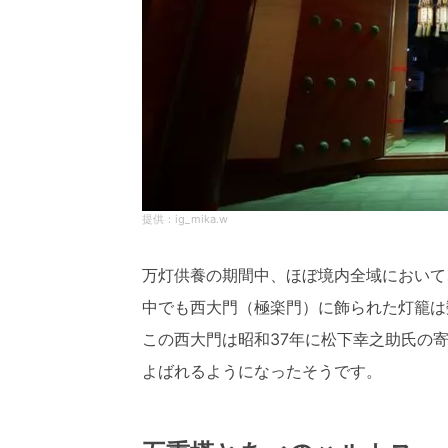
ig_mika.w
万灯供養の期間中、ほぼ境内全域において
中でも西大門（極楽門）に飾られた灯籠は
この西大門は昭和37年に松下幸之助氏の
よばれるようになったそうです。