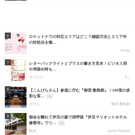
6
ロケットナウの対応エリアはどこ？確認方法とエリア外
の対処法を徹…
Annju
7
レターパックライトとプラスの書き方見本！ビジネス用
や局留め時も…
サービス
k__
8
【こんぴらさん】参道に佇む『御宿 敷島館』！100室の多
彩な客…
ホテル
御宿 敷島館
9
都会を離れて伊豆の森で深呼吸『伊豆マリオットホテル
修善寺』でリ…
観光
aumo Partner