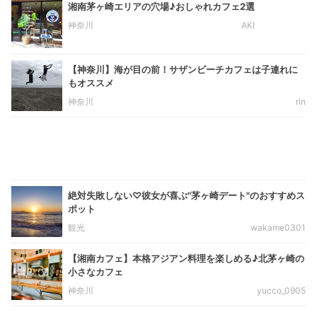
湘南茅ヶ崎エリアの穴場♪おしゃれカフェ2選
神奈川
AKI
【神奈川】海が目の前！サザンビーチカフェは子連れに
もオススメ
神奈川
rin
絶対失敗しない♡彼女が喜ぶ"茅ヶ崎デート"のおすすめス
ポット
観光
wakame0301
【湘南カフェ】本格アジアン料理を楽しめる♪北茅ヶ崎の
小さなカフェ
神奈川
yucco_0905