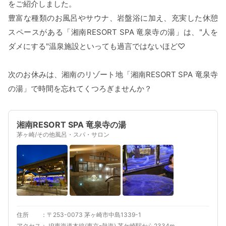
をご紹介しました。
豊富な種類のお風呂やサウナ、岩盤浴に加え、充実した休憩
スペースがある「湘南RESORT SPA 竜泉寺の湯」は、"人を
ダメにする"温泉施設といっても過言ではないほど♡
次のお休みは、湘南のリゾート地「湘南RESORT SPA 竜泉寺
の湯」で時間を忘れてくつろぎませんか？
湘南RESORT SPA 竜泉寺の湯
茅ヶ崎/その他風呂・スパ・サロン
住所
〒253-0073 茅ヶ崎市中島1339-1
アクセス
JR東海道本線(東京ｰ熱海) 茅ケ崎駅から2334m