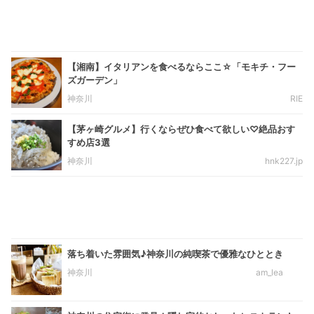
【湘南】イタリアンを食べるならここ☆「モキチ・フー
ズガーデン」
神奈川
RIE
【茅ヶ崎グルメ】行くならぜひ食べて欲しい♡絶品おす
すめ店3選
神奈川
hnk227.jp
落ち着いた雰囲気♪神奈川の純喫茶で優雅なひととき
神奈川
am_lea