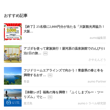
おすすめ記事
【終了】25名様に2,000円分が当たる「大阪観光局協力！
大阪…
aumo編集部
アゴダを使って家族旅行！湯河原の温泉旅館でのんびり1
泊2日の旅…
さやえんどう
フジドリームエアラインズで向かう！青森県の春と冬を
満喫するおす…
青森
aumo Partner
【体験レポ】福島の海を満喫！「ふくしまブルー・ツー
リズム」でと…
鹿児島
aumoトラベル研究部