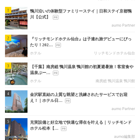
1
鴨川沿いの体験型ファミリーステイ｜日和ステイ京都鴨
川【公式】
aumo Partner
2
『リッチモンドホテル仙台』は子連れ旅デビューにぴっ
たり！202…
ホテル
リッチモンドホテル仙台
3
【千葉】南房総 鴨川温泉 鴨川館の初夏避暑旅！客室食や
温泉ぷー…
ホテル
南房総 鴨川温泉 鴨川館
4
金沢駅直結の上質な眺望と洗練されたサービスでお迎
え！｜ホテル日…
aumo Partner
5
充実設備と好立地で快適な滞在を叶える｜リッチモンド
ホテル松本【…
aumo編集部