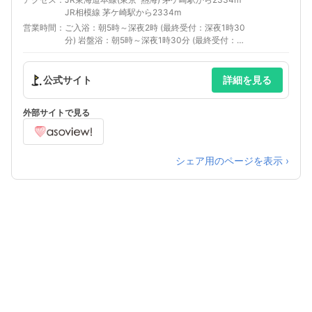
JR相模線 茅ケ崎駅から2334m
営業時間
ご入浴：朝5時～深夜2時 (最終受付：深夜1時30
分) 岩盤浴：朝5時～深夜1時30分 (最終受付：深
夜0時30分) 朝風呂：朝5時～朝9時 (9時以降の
滞在も可能です)
公式サイト
詳細を見る
外部サイトで見る
シェア用のページを表示 ›