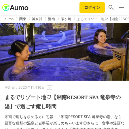
ログイン
aumo
関東
神奈川
湘南
茅ヶ崎
まるでリゾート地♡【湘南RESORT
更新日：2020年11月16日
まるでリゾート地♡【湘南RESORT SPA 竜泉寺の
湯】で過ごす癒し時間
湘南で癒しを求める方に朗報！「湘南RESORT SPA 竜泉寺の湯」なら
豊富な種類の温泉と岩盤浴が楽しめちゃいます◎さらに、食事や漫画な