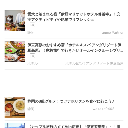
愛犬と泊まれる宿『伊豆マリオットホテル修善寺』！充
実アクティビティや絶景でリフレッシュ
静岡
aumo Partner
伊豆高原のおすすめ宿『ホテル＆スパ アンダリゾート伊
豆高原』！家族旅行で行きたいオールインクルーシブリ
ゾート
ホテル
ホテル&スパ アンダリゾート伊豆高原
静岡のB級グルメ！つけナポリタンを食べに行こう♪
静岡
wakako0408
【カップル旅行のすすめin伊東】「伊東遊季亭」・「川