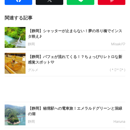
関連する記事
【静岡】シャッターが止まらない！夢の吊り橋でインス
タ映え♪
静岡
Misaki♡
【静岡】パフェが流れてくる！？ちょっぴりレトロな新
感覚スポット♡
グルメ
( * ॑꒳ ॑* )
【静岡】秘境駅への電車旅！エメラルドグリーンと深緑
の湖
静岡
Haruna