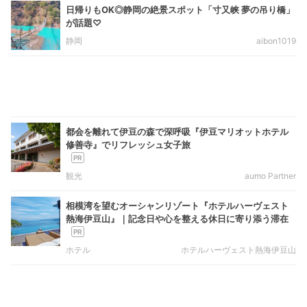
日帰りもOK◎静岡の絶景スポット「寸又峡 夢の吊り橋」
が話題♡
静岡
aibon1019
都会を離れて伊豆の森で深呼吸『伊豆マリオットホテル
修善寺』でリフレッシュ女子旅
観光
aumo Partner
相模湾を望むオーシャンリゾート『ホテルハーヴェスト
熱海伊豆山』｜記念日や心を整える休日に寄り添う滞在
ホテル
ホテルハーヴェスト熱海伊豆山