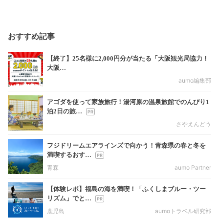
おすすめ記事
【終了】25名様に2,000円分が当たる「大阪観光局協力！
大阪…
aumo編集部
アゴダを使って家族旅行！湯河原の温泉旅館でのんびり1
泊2日の旅…
さやえんどう
フジドリームエアラインズで向かう！青森県の春と冬を
満喫するおす…
青森
aumo Partner
【体験レポ】福島の海を満喫！「ふくしまブルー・ツー
リズム」でと…
鹿児島
aumoトラベル研究部