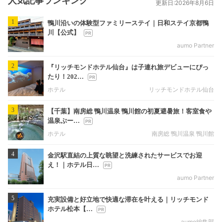
人気記事ランキング
更新日:2026年8月6日
1
鴨川沿いの体験型ファミリーステイ｜日和ステイ京都鴨
川【公式】
aumo Partner
2
『リッチモンドホテル仙台』は子連れ旅デビューにぴっ
たり！202…
ホテル
リッチモンドホテル仙台
3
【千葉】南房総 鴨川温泉 鴨川館の初夏避暑旅！客室食や
温泉ぷー…
ホテル
南房総 鴨川温泉 鴨川館
4
金沢駅直結の上質な眺望と洗練されたサービスでお迎
え！｜ホテル日…
aumo Partner
5
充実設備と好立地で快適な滞在を叶える｜リッチモンド
ホテル松本【…
aumo編集部