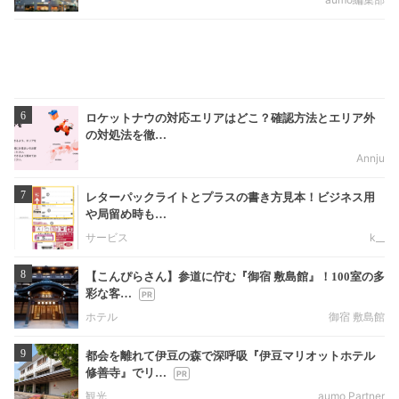
6
ロケットナウの対応エリアはどこ？確認方法とエリア外
の対処法を徹…
Annju
7
レターパックライトとプラスの書き方見本！ビジネス用
や局留め時も…
サービス
k__
8
【こんぴらさん】参道に佇む『御宿 敷島館』！100室の多
彩な客…
ホテル
御宿 敷島館
9
都会を離れて伊豆の森で深呼吸『伊豆マリオットホテル
修善寺』でリ…
観光
aumo Partner