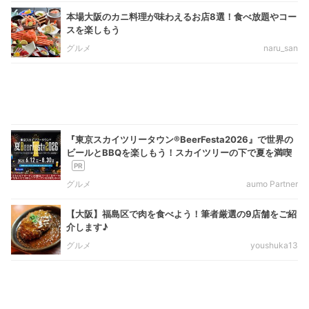
本場大阪のカニ料理が味わえるお店8選！食べ放題やコー
スを楽しもう
グルメ
naru_san
『東京スカイツリータウン®BeerFesta2026』で世界の
ビールとBBQを楽しもう！スカイツリーの下で夏を満喫
グルメ
aumo Partner
【大阪】福島区で肉を食べよう！筆者厳選の9店舗をご紹
介します♪
グルメ
youshuka13