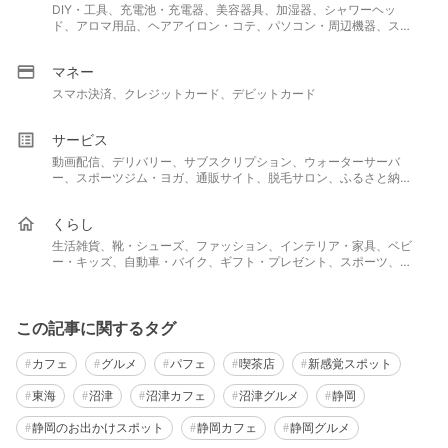
DIY・工具、充電池・充電器、美容器具、加湿器、シャワーヘッ
ド、アロマ用品、ヘアアイロン・コテ、パソコン・周辺機器、スマ
ートフォン・携帯電話、ドライヤー、キッチン用品、カメラ、照明
器具・天井照明、スピーカー、ミキサー・フードプロセッサー
マネー
スマホ決済、クレジットカード、デビットカード
サービス
動画配信、デリバリー、サブスクリプション、ウォーターサーバ
ー、スポーツジム・ヨガ、通販サイト、脱毛サロン、ふるさと納税
返礼品、結婚・婚活、教室・スクール・習い事、不用品回収・買取
サービス、ネットスーパー・食材宅配サービス、電子書籍サブスク
くらし
リプション、アプリ
生活雑貨、靴・シューズ、ファッション、インテリア・家具、ベビ
ー・キッズ、自動車・バイク、ギフト・プレゼント、スポーツ、ペ
ット・ペット用品、アウトドア、ホビー、保険
この記事に関するタグ
カフェ
グルメ
パフェ
喫茶店
新感覚スポット
東海
沼津
沼津カフェ
沼津グルメ
静岡
静岡のお出かけスポット
静岡カフェ
静岡グルメ