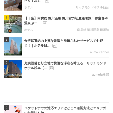
たり！202…
ホテル
リッチモンドホテル仙台
3
【千葉】南房総 鴨川温泉 鴨川館の初夏避暑旅！客室食や
温泉ぷー…
ホテル
南房総 鴨川温泉 鴨川館
4
金沢駅直結の上質な眺望と洗練されたサービスでお迎
え！｜ホテル日…
aumo Partner
5
充実設備と好立地で快適な滞在を叶える｜リッチモンド
ホテル松本【…
aumo編集部
6
ロケットナウの対応エリアはどこ？確認方法とエリア外
の対処法を徹…