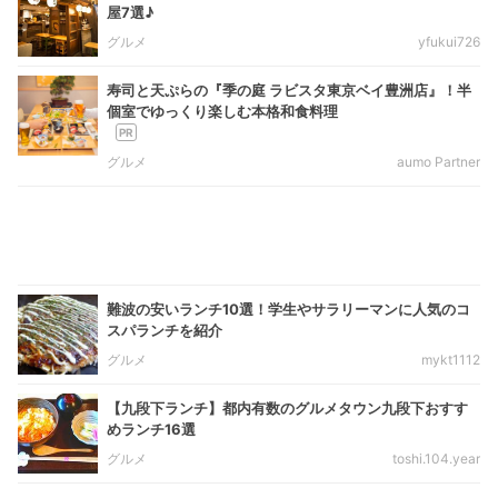
屋7選♪
グルメ
yfukui726
寿司と天ぷらの『季の庭 ラビスタ東京ベイ豊洲店』！半
個室でゆっくり楽しむ本格和食料理
グルメ
aumo Partner
難波の安いランチ10選！学生やサラリーマンに人気のコ
スパランチを紹介
グルメ
mykt1112
【九段下ランチ】都内有数のグルメタウン九段下おすす
めランチ16選
グルメ
toshi.104.year