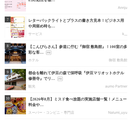
Annju
7
レターパックライトとプラスの書き方見本！ビジネス用
や局留め時も…
サービス
k__
8
【こんぴらさん】参道に佇む『御宿 敷島館』！100室の多
彩な客…
ホテル
御宿 敷島館
9
都会を離れて伊豆の森で深呼吸『伊豆マリオットホテル
修善寺』でリ…
観光
aumo Partner
10
【2026年8月】ミスド食べ放題の実施店舗一覧！メニュー
料金や…
スーパー・コンビニ・専門店
Nalumi_uyu