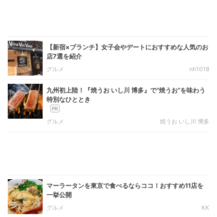
【新宿×ブランチ】女子会やデートにおすすめな人気のお
店7選を紹介
グルメ
nh1018
九州初上陸！『焼うお いし川 博多』で“焼うお”を味わう
特別なひととき
グルメ
焼うお いし川 博多
マーラータンを東京で食べるならココ！おすすめ11店を
一挙公開
グルメ
KK