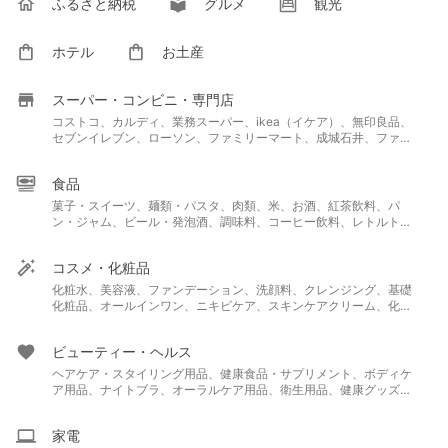
ふるさと納税
グルメ
観光
ホテル
お土産
スーパー・コンビニ・専門店
コストコ、カルディ、業務スーパー、ikea（イケア）、無印良品、
セブンイレブン、ローソン、ファミリーマート、成城石井、ファミ
レス、ファーストフード、スタバ、ダイソー、ミスド、サーティワ
ン、ドトール、コメダ珈琲、シャトレーゼ、セリア、ニトリ、ユニ
食品
クロ
菓子・スイーツ、麺類・パスタ、肉類、米、お酒、紅茶飲料、パ
ン・ジャム、ビール・発泡酒、調味料、コーヒー飲料、レトルト・
惣菜、茶葉・インスタントドリンク、野菜ジュース、乳製品・卵、
魚介類、フルーツ、ワイン
コスメ・化粧品
化粧水、美容液、ファンデーション、洗顔料、クレンジング、基礎
化粧品、オールインワン、ニキビケア、スキンケアクリーム、化粧
下地、マスカラ・マスカラ下地、乳液、パック・マスク、アイシャ
ドウ、BBクリーム、メイク雑貨・小物、フェイスパウダー、ネイル
ビューティー・ヘルス
用品、コンシーラー、日焼け止め・UVケア、リップクリーム・リ
ップケア、メンズコスメ、コスメギフト
ヘアケア・スタイリング用品、健康食品・サプリメント、ボディケ
ア用品、ナイトブラ、オーラルケア用品、衛生用品、健康グッズ、
シェービング・ムダ毛処理用品、香水・フレグランス
家電