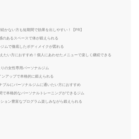
M｜ダイエットが続かない方も短期間で効果を出しやすい！【PR】
開放感のあるスペースで体が鍛えられる
ルジムで徹底したボディメイクが図れる
を変えたい方におすすめ！個人にあわせたメニューで楽しく継続できる
たりの女性専用パーソナルジム
シンラインアップで本格的に鍛えられる
リーズナブルにパーソナルジムに通いたい方におすすめ
れなレンガ空間で本格的なパーソナルトレーニングができるジム
エーション豊富なプログラム楽しみながら鍛えられる