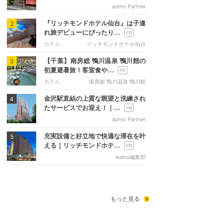
aumo Partner
『リッチモンドホテル仙台』は子連
2
れ旅デビューにぴったり…
ホテル
リッチモンドホテル仙台
【千葉】南房総 鴨川温泉 鴨川館の
3
初夏避暑旅！客室食や…
ホテル
南房総 鴨川温泉 鴨川館
金沢駅直結の上質な眺望と洗練され
4
たサービスでお迎え！｜…
aumo Partner
充実設備と好立地で快適な滞在を叶
5
える｜リッチモンドホテ…
aumo編集部
もっと見る