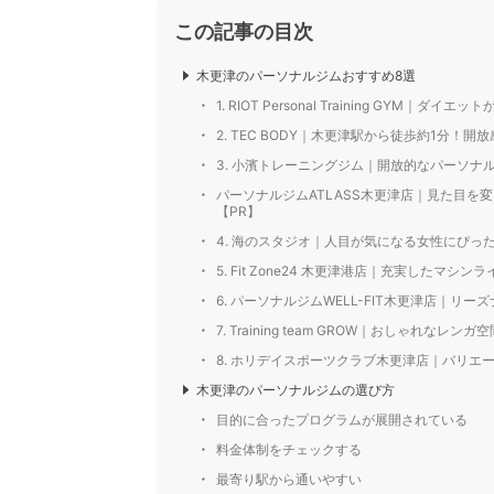
この記事の目次
木更津のパーソナルジムおすすめ8選
1. RIOT Personal Training GY
2. TEC BODY｜木更津駅から徒歩約1分！
3. 小濱トレーニングジム｜開放的なパーソナ
パーソナルジムATLASS木更津店｜見た目
【PR】
4. 海のスタジオ｜人目が気になる女性にぴっ
5. Fit Zone24 木更津港店｜充実したマ
6. パーソナルジムWELL-FIT木更津店｜
7. Training team GROW｜おしゃ
8. ホリデイスポーツクラブ木更津店｜バリ
木更津のパーソナルジムの選び方
目的に合ったプログラムが展開されている
料金体制をチェックする
最寄り駅から通いやすい