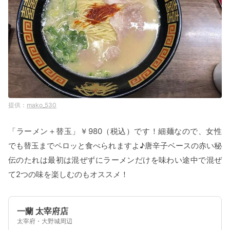
mako_530
「ラーメン＋替玉」￥980（税込）です！細麺なので、女性
でも替玉までペロッと食べられますよ♪唐辛子ベースの赤い秘
伝のたれは最初は混ぜずにラーメンだけを味わい途中で混ぜ
て2つの味を楽しむのもオススメ！
一蘭 太宰府店
太宰府・大野城周辺