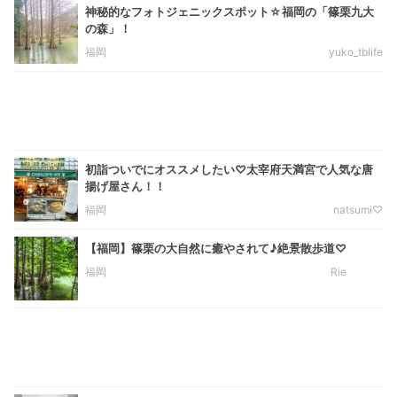
神秘的なフォトジェニックスポット☆福岡の「篠栗九大
の森」！
福岡
yuko_tblife
初詣ついでにオススメしたい♡太宰府天満宮で人気な唐
揚げ屋さん！！
福岡
natsumi♡
【福岡】篠栗の大自然に癒やされて♪絶景散歩道♡
福岡
Rie