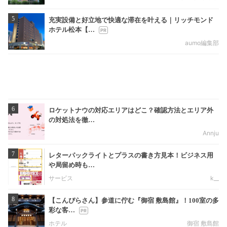
5
充実設備と好立地で快適な滞在を叶える｜リッチモンド
ホテル松本【…
aumo編集部
6
ロケットナウの対応エリアはどこ？確認方法とエリア外
の対処法を徹…
Annju
7
レターパックライトとプラスの書き方見本！ビジネス用
や局留め時も…
サービス
k__
8
【こんぴらさん】参道に佇む『御宿 敷島館』！100室の多
彩な客…
ホテル
御宿 敷島館