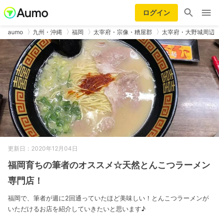
ログイン
aumo
九州・沖縄
福岡
太宰府・宗像・糟屋郡
太宰府・大野城周辺
更新日：2020年12月04日
福岡育ちの筆者のオススメ☆天然とんこつラーメン
専門店！
福岡で、筆者が週に2回通っていたほど美味しい！とんこつラーメンが
いただけるお店を紹介していきたいと思います♪