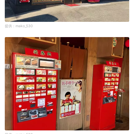
mako_530