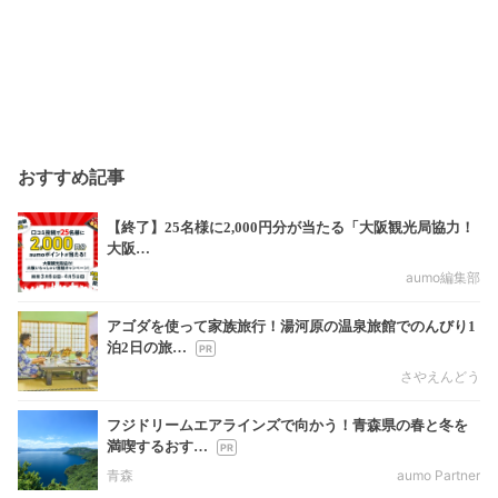
おすすめ記事
【終了】25名様に2,000円分が当たる「大阪観光局協力！
大阪…
aumo編集部
アゴダを使って家族旅行！湯河原の温泉旅館でのんびり1
泊2日の旅…
さやえんどう
フジドリームエアラインズで向かう！青森県の春と冬を
満喫するおす…
青森
aumo Partner