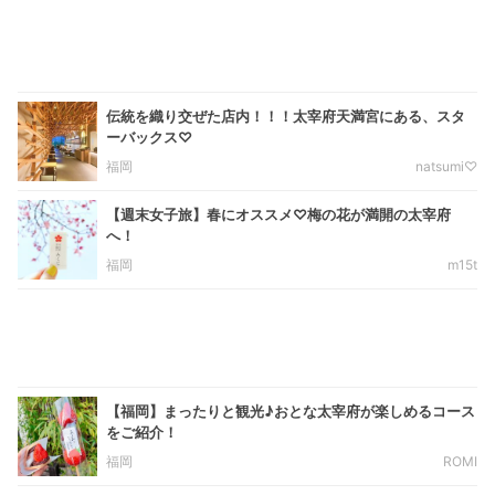
伝統を織り交ぜた店内！！！太宰府天満宮にある、スタ
ーバックス♡
福岡
natsumi♡
【週末女子旅】春にオススメ♡梅の花が満開の太宰府
へ！
福岡
m15t
【福岡】まったりと観光♪おとな太宰府が楽しめるコース
をご紹介！
福岡
ROMI