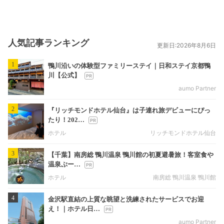
人気記事ランキング
更新日:2026年8月6日
1
鴨川沿いの体験型ファミリーステイ｜日和ステイ京都鴨
川【公式】
aumo Partner
2
『リッチモンドホテル仙台』は子連れ旅デビューにぴっ
たり！202…
ホテル
リッチモンドホテル仙台
3
【千葉】南房総 鴨川温泉 鴨川館の初夏避暑旅！客室食や
温泉ぷー…
ホテル
南房総 鴨川温泉 鴨川館
4
金沢駅直結の上質な眺望と洗練されたサービスでお迎
え！｜ホテル日…
aumo Partner