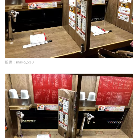
mako_530