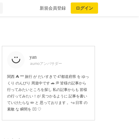
新規会員登録
ログイン
yan
aumoアンバサダー
関西 ⛺️ ** 旅行 が だいすきで 47都道府県 を ゆっ
くり のんびり 周遊中です 🚗 💭 皆様の記事から
行ってみたいところを探し 私の記事からも 皆様
の行ってみたい！が 見つかるように 記事を書い
ていけたらな ✏️ と 思っております 。+α 日常 の
素敵 な 瞬間を ◡̈⃝ ♡