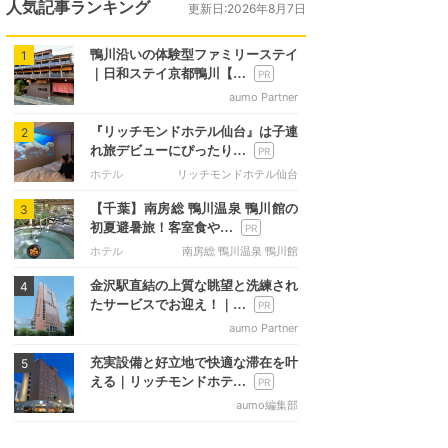
人気記事ランキング
更新日:2026年8月7日
鴨川沿いの体験型ファミリーステイ
1
｜日和ステイ京都鴨川【…
aumo Partner
『リッチモンドホテル仙台』は子連
2
れ旅デビューにぴったり…
ホテル
リッチモンドホテル仙台
【千葉】南房総 鴨川温泉 鴨川館の
3
初夏避暑旅！客室食や…
ホテル
南房総 鴨川温泉 鴨川館
金沢駅直結の上質な眺望と洗練され
4
たサービスでお迎え！｜…
aumo Partner
充実設備と好立地で快適な滞在を叶
5
える｜リッチモンドホテ…
aumo編集部