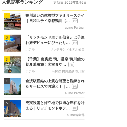
人気記事ランキング
更新日:2026年8月6日
鴨川沿いの体験型ファミリーステイ
1
｜日和ステイ京都鴨川【…
aumo Partner
『リッチモンドホテル仙台』は子連
2
れ旅デビューにぴったり…
ホテル
リッチモンドホテル仙台
【千葉】南房総 鴨川温泉 鴨川館の
3
初夏避暑旅！客室食や…
ホテル
南房総 鴨川温泉 鴨川館
金沢駅直結の上質な眺望と洗練され
4
たサービスでお迎え！｜…
aumo Partner
充実設備と好立地で快適な滞在を叶
5
える｜リッチモンドホテ…
aumo編集部