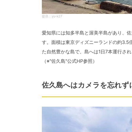
yu-k27
愛知県には知多半島と渥美半島があり、佐
す。面積は東京ディズニーランドの約3.
た自然豊かな島で、島へは1日7本運行さ
（※"佐久島"公式HP参照）
佐久島へはカメラを忘れず