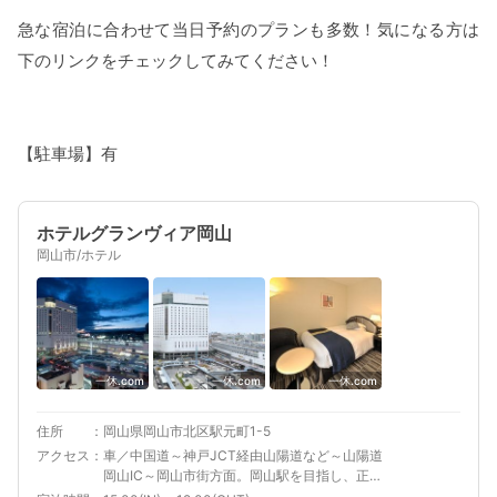
急な宿泊に合わせて当日予約のプランも多数！気になる方は
下のリンクをチェックしてみてください！
【駐車場】有
ホテルグランヴィア岡山
岡山市/ホテル
一休.com
一休.com
一休.com
住所
岡山県岡山市北区駅元町1-5
アクセス
車／中国道～神戸JCT経由山陽道など～山陽道
岡山IC～岡山市街方面。岡山駅を目指し、正面
口隣（西口とは反対側） 最寄り駅１ 岡山 補足