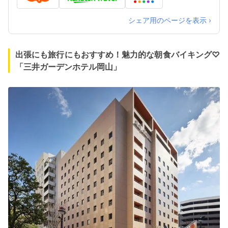
折。一方通行路のため、ご注意ください。契約
立体駐車場１泊（15時～翌朝10時・途中出し入
れ不可）1,100円、要高さ確認。 車以外／桃太郎
シェア用のページを表示 ›
大通り西川緑道公園交差点手前を右へ、２筋目
を右へ
出張にも旅行にもおすすめ！魅力的な朝食バイキング♡
「三井ガーデンホテル岡山」