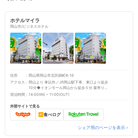
ホテルマイラ
岡山市/ビジネスホテル
楽天トラベル
住所
岡山県岡山市北区錦町8-16
アクセス
岡山より 車以外／JR岡山駅下車、東口より徒歩
10分◆イオンモール岡山から徒歩５分 最寄り駅
１ 岡山 補足 車／契約時間は午後３時より翌朝
宿泊時間
14:00(IN) ~ 11:00(OUT)
１０時までで、契約時間外は追加料金がかかり
ます。駐車場をご利用の際、途中出し入れでき
外部サイトで見る
ません。もし出し入れする場合には、別途追加
食べログ
料金がかかります。
シェア用のページを表示 ›