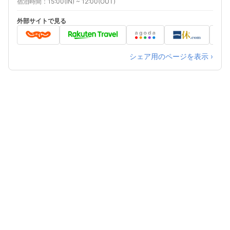
宿泊時間
15:00(IN) ~ 12:00(OUT)
車／ホテル地下駐車場／24時間￥1,300(税込)利
用時間AM6:00～AM1:00（夜間AM1:00～
外部サイトで見る
AM6:00の出庫は出来ません）
シェア用のページを表示 ›