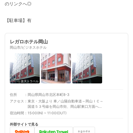
のリンクへ◎
【駐車場】有
レガロホテル岡山
岡山市/ビジネスホテル
楽天トラベル
住所
岡山県岡山市北区本町8-3
アクセス
東京・大阪より 車／山陽自動車道～岡山ＩＣ～
国道５３号線を岡山市街、岡山駅東口方面へ、
約20分 車以外／ＪＲ岡山駅東口より岡山城、後
宿泊時間
15:00(IN) ~ 11:00(OUT)
楽園方面へ徒歩5分 最寄り駅１ 岡山 補足 車／桃
太郎大通り西川橋交差点を南へ、１つ目の信号
外部サイトで見る
を右折、橋を渡ってすぐを右折、２筋目を左