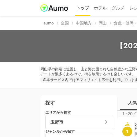
トップ
ホテル
グルメ
レ
aumo
全国
中国地方
岡山
倉敷・笠岡
【20
岡山県の南端に位置し、山と海に囲まれた自然豊かな玉野
アートが数多くあるので、街を散策するのも楽しいです。
本サービス内ではアフィリエイト広告を利用していま
探す
人気
エリアから探す
1 -20
⁄
玉野市
1
ジャンルから探す