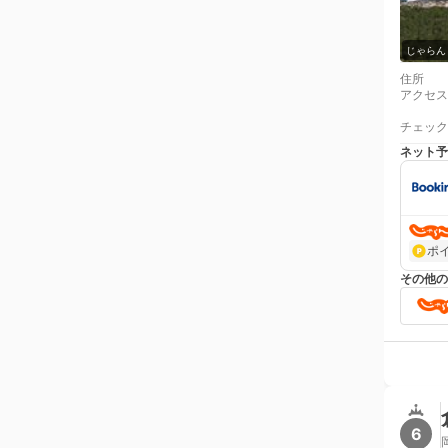
じゃらん
住所
アクセス
チェック
ネット予
ポ
その他の
6