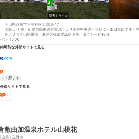
楽天トラベル
:
岡山県倉敷市下津井吹上303-17
:
大阪より 車／山陽自動車道倉敷JCTより瀬戸中央道～児島IC～出口を出てすぐ
外／ＪＲ岡山駅乗換、瀬戸大橋線児島駅下車、タクシー約10分
イン
岡山より 車／山陽自動車道倉敷JCTより瀬戸中央道～児島IC～出口を出てすぐ
:
15:00
外／瀬戸大橋線児島駅下車、タクシー約10分
約可能な外部サイトで見る
補足 車／無料駐車場があります。白線内に停車ください。 車以外／ＪＲ児島駅
イント貯まる
外部サイトで見る
倉敷由加温泉ホテル山桃花
岡山県 / 玉野市