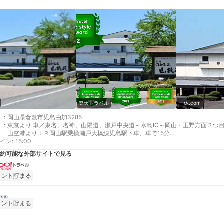
楽天トラベル
一休.com
:
岡山県倉敷市児島由加3285
:
東京より 車／東名、名神、山陽道、瀬戸中央道～水島IC～岡山・玉野方面２つ
山空港よりＪＲ岡山駅乗換瀬戸大橋線児島駅下車、車で15分
イン
大阪より 車／名神、山陽道、瀬戸中央道～水島IC～岡山・玉野方面２つ目の信
:
15:00
駅で乗換、瀬戸大橋線児島駅下車、車で15分
約可能な外部サイトで見る
最寄り駅１ 児島
最寄り駅２ 倉敷
補足 車／ホテルの駐車場は、無料です。普通車50台駐車可能、ご宿泊の方に
イント貯まる
車場があります。（事前にお申し出下さい駐車整理票をお渡しします） 車以外
します）
イント貯まる