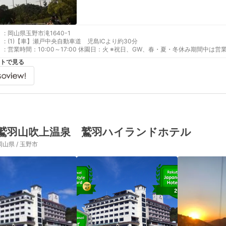
:
岡山県玉野市滝1640-1
:
(1)【車】瀬戸中央自動車道 児島ICより約30分
:
営業時間：10:00～17:00 休園日：火 ※祝日、GW、春・夏・冬休み期間中は
トで見る
鷲羽山吹上温泉 鷲羽ハイランドホテル
岡山県 / 玉野市