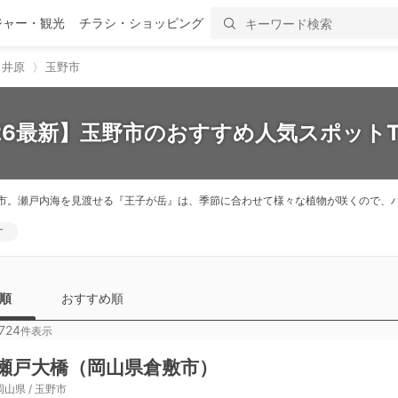
ジャー・観光
チラシ・ショッピング
・井原
玉野市
26最新】玉野市のおすすめ人気スポットT
市。瀬戸内海を見渡せる『王子が岳』は、季節に合わせて様々な植物が咲くので、
す
順
おすすめ順
724
件表示
瀬戸大橋（岡山県倉敷市）
岡山県 / 玉野市