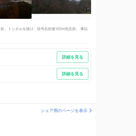
右折。トンネルを抜け、信号右折後100m先左折。 車以
右折。トンネルを抜け、信号右折後100m先左折。 車以
よりタクシー約10分｜倉敷美観地区より車で３０分程
詳細を見る
詳細を見る
シェア用のページを表示