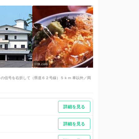
一休.com
一休.com
目の信号を右折して（県道６２号線）５ｋｍ 車以外／岡
号を右折して（県道６２号線）５ｋｍ 車以外／ＪＲ岡山
詳細を見る
は、倉敷美観地区近くに３時間無料で利用できます専用駐
／ＪＲ児島駅、倉敷駅より送迎あり（事前連絡をお願い
詳細を見る