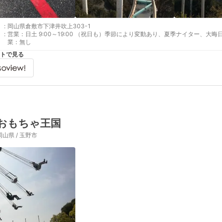
:
岡山県倉敷市下津井吹上303-1
:
営業：日土 9:00～19:00 （祝日も）季節により変動あり、夏季ナイター、大晦日オ
業：無し
トで見る
おもちゃ王国
岡山県 / 玉野市