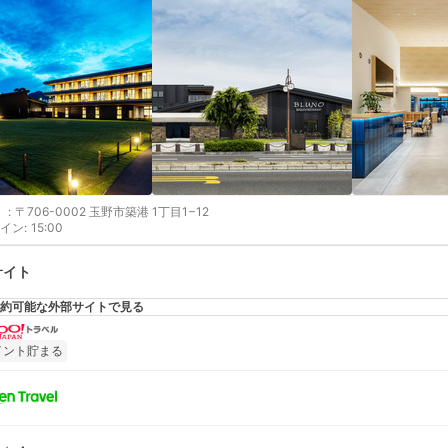
:
〒706-0002 玉野市築港 1丁目1−12
イン
:
15:00
サイト
約可能な外部サイトで見る
イント貯まる