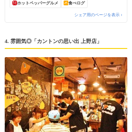
11:30～翌2:00 （料理L.O. 翌1:30 ドリンクL.O.
ホットペッパーグルメ
食べログ
翌1:45）
シェア用のページを表示 ›
4. 雰囲気◎「カントンの思い出 上野店」