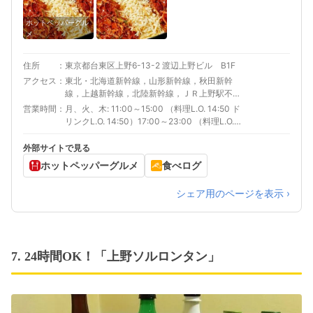
ホットペッパーグル
メ
住所
東京都台東区上野6-13-2 渡辺上野ビル B1F
アクセス
東北・北海道新幹線，山形新幹線，秋田新幹
線，上越新幹線，北陸新幹線，ＪＲ上野駅不忍
口より徒歩約3分
営業時間
月、火、木: 11:00～15:00 （料理L.O. 14:50 ド
リンクL.O. 14:50）17:00～23:00 （料理L.O.
22:00 ドリンクL.O. 22:40）金: 11:00～15:00
（料理L.O. 14:50 ドリンクL.O. 14:50）土、日、
外部サイトで見る
祝日、祝前日: 11:00～23:00 （料理L.O. 22:00
ホットペッパーグルメ
食べログ
ドリンクL.O. 22:40）
シェア用のページを表示 ›
7. 24時間OK！「上野ソルロンタン」