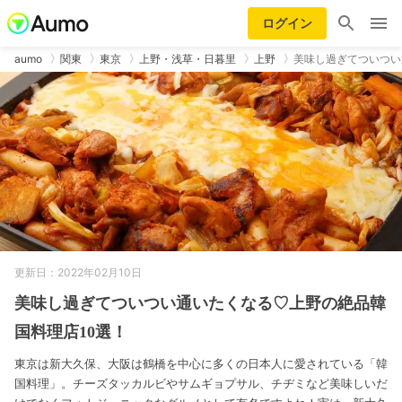
ログイン
aumo
関東
東京
上野・浅草・日暮里
上野
美味し過ぎてついつい
更新日：2022年02月10日
美味し過ぎてついつい通いたくなる♡上野の絶品韓
国料理店10選！
東京は新大久保、大阪は鶴橋を中心に多くの日本人に愛されている「韓
国料理」。チーズタッカルビやサムギョプサル、チヂミなど美味しいだ