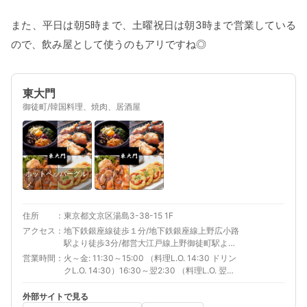
また、平日は朝5時まで、土曜祝日は朝3時まで営業している
ので、飲み屋として使うのもアリですね◎
東大門
御徒町/韓国料理、焼肉、居酒屋
ホットペッパーグル
メ
住所
東京都文京区湯島3-38-15 1F
アクセス
地下鉄銀座線徒歩１分/地下鉄銀座線上野広小路
駅より徒歩3分/都営大江戸線上野御徒町駅より
徒歩3分
営業時間
火～金: 11:30～15:00 （料理L.O. 14:30 ドリン
クL.O. 14:30）16:30～翌2:30 （料理L.O. 翌
2:15 ドリンクL.O. 翌2:15）土: 11:30～翌2:30
（料理L.O. 翌2:15 ドリンクL.O. 翌2:15）日:
外部サイトで見る