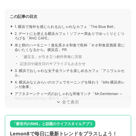
この記事の目次
1. 横浜で海外を感じられるおしゃれなカフェ「The Blue Bell」
2. デートにも使える横浜カフェ！ソファー席ありでゆっくりとくつ
ろげる「RHC CAFE」
米と卵のハーモニー！進化系ネオ和食で乾杯「ネオ和食居酒屋 君に
会いたくなるから。横浜店」PR
「越宝玉」が引き立つ創作和食に舌鼓
記念日や誕生日のサプライズもおまかせ
3. 横浜でおしゃれな女子会ランチを楽しめるカフェ「アニヴェルセ
ル」
4. 横浜みなとみらいのカフェでモーニングを味わう「bills 横浜赤レ
ンガ倉庫」
アフタヌーンティー式のおしゃれな和食ランチ「Mr.Gentleman ～
Neo Japan Dining～横浜店」PR
全て表示
「新世代のSNS」と話題のライフスタイルアプリ
Lemon8で毎日に最新トレンドをプラスしよう！