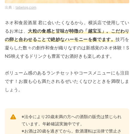
tabelog.com
ネオ和食居酒屋 君に会いたくなるから。横浜店で使用してい
るお米は、
大粒の食感と甘味が特徴の「越宝玉」。こだわり
の卵と合わせることで絶妙なハーモニーを奏でます。
技巧を
凝らした数々の創作和食が織りなすのは新感覚のネオ体験！S
NS映えするドリンクも豊富でお酒好きも楽しめます。
ボリューム感のあるランチセットやコースメニューにも注目
です！お腹も心も満たされるぜいたくなひとときを満喫しま
しょう。
※法令により20歳未満の方への酒類の販売は禁じられ
ています。年齢確認実施中です。
※お酒は20歳を過ぎてから。飲酒運転は法律で禁止さ