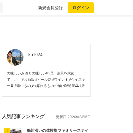
新規会員登録
ログイン
ko1024
美味しいお酒と美味しい料理、絶景を求め
て、、、 #お酒🍶 #ビール🍺 #ワイン🍷 #ウイスキ
ー🥃 #辛いもの🌶 #痺れるもの⚡️ #肉🥩#絶景🌄 #旅
人気記事ランキング
更新日:2026年8月6日
鴨川沿いの体験型ファミリーステイ
1