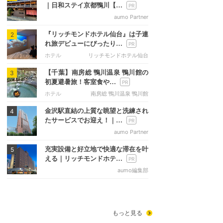
｜日和ステイ京都鴨川【…
aumo Partner
『リッチモンドホテル仙台』は子連
2
れ旅デビューにぴったり…
ホテル
リッチモンドホテル仙台
【千葉】南房総 鴨川温泉 鴨川館の
3
初夏避暑旅！客室食や…
ホテル
南房総 鴨川温泉 鴨川館
金沢駅直結の上質な眺望と洗練され
4
たサービスでお迎え！｜…
aumo Partner
充実設備と好立地で快適な滞在を叶
5
える｜リッチモンドホテ…
aumo編集部
もっと見る