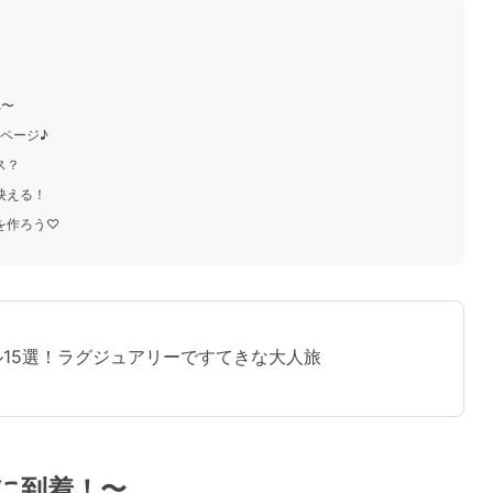
へ〜
ページ♪
ス？
映える！
を作ろう♡
15選！ラグジュアリーですてきな大人旅
に到着！〜