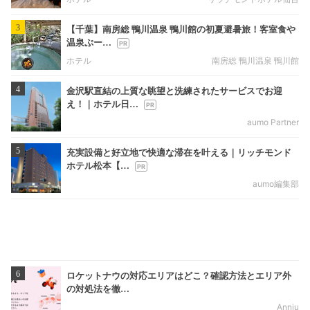
3
【千葉】南房総 鴨川温泉 鴨川館の初夏避暑旅！客室食や
温泉ぷー…
ホテル
南房総 鴨川温泉 鴨川館
4
金沢駅直結の上質な眺望と洗練されたサービスでお迎
え！｜ホテル日…
aumo Partner
5
充実設備と好立地で快適な滞在を叶える｜リッチモンド
ホテル松本【…
aumo編集部
6
ロケットナウの対応エリアはどこ？確認方法とエリア外
の対処法を徹…
Annju