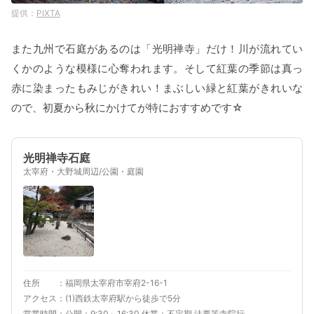
PIXTA
また九州で石庭があるのは「光明禅寺」だけ！川が流れてい
くかのような模様に心奪われます。そして紅葉の季節は真っ
赤に染まったもみじがきれい！まぶしい緑と紅葉がきれいな
ので、初夏から秋にかけてが特におすすめです☆
光明禅寺石庭
太宰府・大野城周辺/公園・庭園
住所
福岡県太宰府市宰府2-16-1
アクセス
(1)西鉄太宰府駅から徒歩で5分
営業時間
公開：9:30～16:30 休業：不定期 法要等寺院行