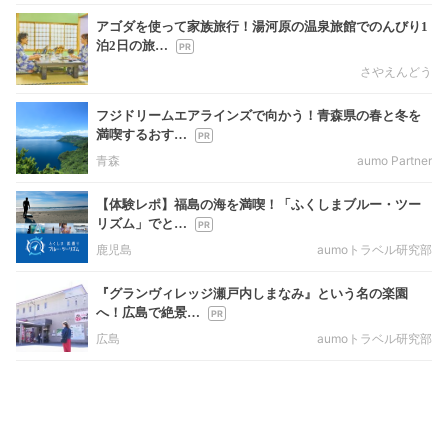
アゴダを使って家族旅行！湯河原の温泉旅館でのんびり1
泊2日の旅…
さやえんどう
フジドリームエアラインズで向かう！青森県の春と冬を
満喫するおす…
青森
aumo Partner
【体験レポ】福島の海を満喫！「ふくしまブルー・ツー
リズム」でと…
鹿児島
aumoトラベル研究部
『グランヴィレッジ瀬戸内しまなみ』という名の楽園
へ！広島で絶景…
広島
aumoトラベル研究部