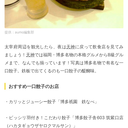
aumo編集部
太宰府周辺を観光したら、夜は
天神
に戻って飲食店を見てみ
ましょう！
天神
では福岡・博多名物の本格グルメからB級グル
メまで、なんでも揃っています！写真は博多名物で有名な一
口餃子。鉄板で出てくるのも一口餃子の醍醐味。
おすすめ一口餃子のお店
・カリッとジュ―シー餃子「博多祇園 鉄なべ」
・ビッシリ羽付き！こだわり餃子「博多餃子舎603 筑紫口店
（ハカタギョウザヤロクマルサン）」