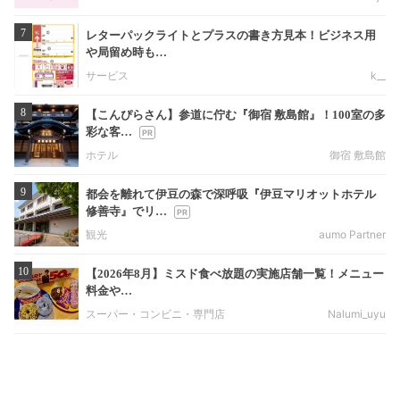
7
レターパックライトとプラスの書き方見本！ビジネス用
や局留め時も…
サービス
k__
8
【こんぴらさん】参道に佇む『御宿 敷島館』！100室の多
彩な客…
ホテル
御宿 敷島館
9
都会を離れて伊豆の森で深呼吸『伊豆マリオットホテル
修善寺』でリ…
観光
aumo Partner
10
【2026年8月】ミスド食べ放題の実施店舗一覧！メニュー
料金や…
スーパー・コンビニ・専門店
Nalumi_uyu