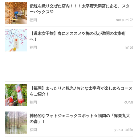
伝統を織り交ぜた店内！！！太宰府天満宮にある、スタ
ーバックス♡
福岡
natsumi♡
【週末女子旅】春にオススメ♡梅の花が満開の太宰府
へ！
福岡
m15t
【福岡】まったりと観光♪おとな太宰府が楽しめるコース
をご紹介！
福岡
ROMI
神秘的なフォトジェニックスポット☆福岡の「篠栗九大
の森」！
福岡
yuko_tblife