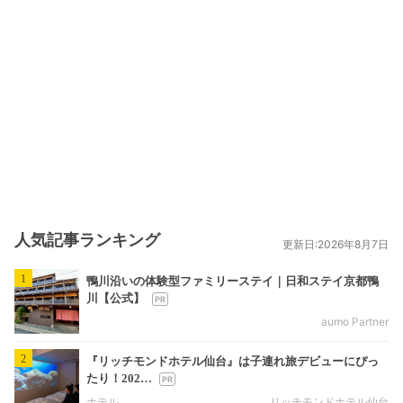
人気記事ランキング
更新日:2026年8月7日
1
鴨川沿いの体験型ファミリーステイ｜日和ステイ京都鴨
川【公式】
aumo Partner
2
『リッチモンドホテル仙台』は子連れ旅デビューにぴっ
たり！202…
ホテル
リッチモンドホテル仙台