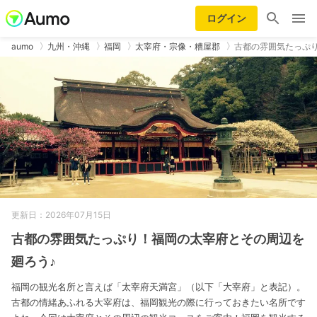
ログイン
aumo
九州・沖縄
福岡
太宰府・宗像・糟屋郡
古都の雰囲気たっぷ
更新日：2026年07月15日
古都の雰囲気たっぷり！福岡の太宰府とその周辺を
廻ろう♪
福岡の観光名所と言えば「太宰府天満宮」（以下「大宰府」と表記）。
古都の情緒あふれる大宰府は、福岡観光の際に行っておきたい名所です