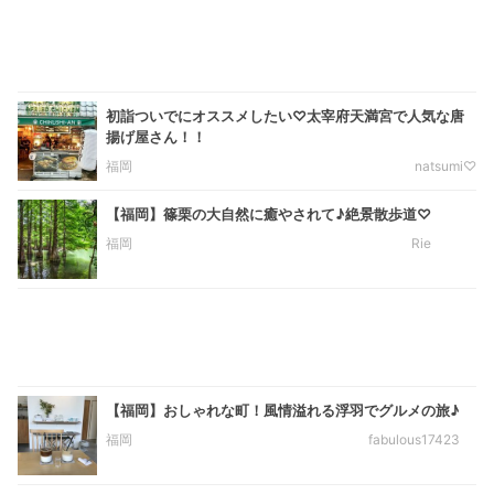
初詣ついでにオススメしたい♡太宰府天満宮で人気な唐
揚げ屋さん！！
福岡
natsumi♡
【福岡】篠栗の大自然に癒やされて♪絶景散歩道♡
福岡
Rie
【福岡】おしゃれな町！風情溢れる浮羽でグルメの旅♪
福岡
fabulous17423