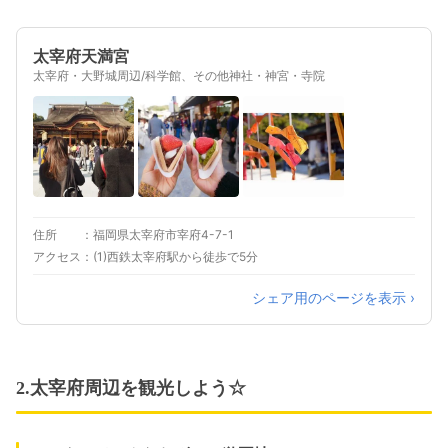
太宰府天満宮
太宰府・大野城周辺/科学館、その他神社・神宮・寺院
住所
福岡県太宰府市宰府4-7-1
アクセス
(1)西鉄太宰府駅から徒歩で5分
シェア用のページを表示 ›
2.太宰府周辺を観光しよう☆