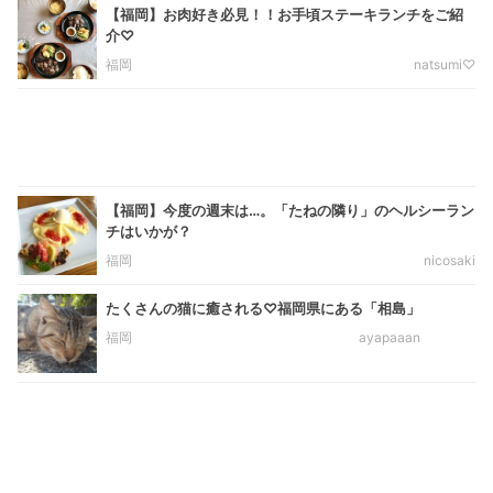
【福岡】お肉好き必見！！お手頃ステーキランチをご紹
介♡
福岡
natsumi♡
【福岡】今度の週末は…。「たねの隣り」のヘルシーラン
チはいかが？
福岡
nicosaki
たくさんの猫に癒される♡福岡県にある「相島」
福岡
ayapaaan