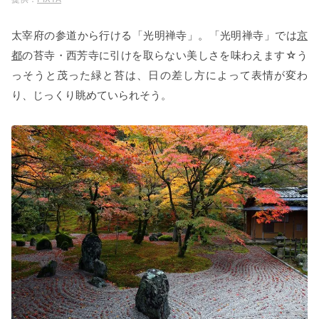
太宰府の参道から行ける「光明禅寺」。「光明禅寺」では
京
都
の苔寺・西芳寺に引けを取らない美しさを味わえます☆う
っそうと茂った緑と苔は、日の差し方によって表情が変わ
り、じっくり眺めていられそう。