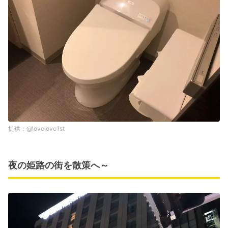
@lovelove1st
夜の姫路の街を散策へ～