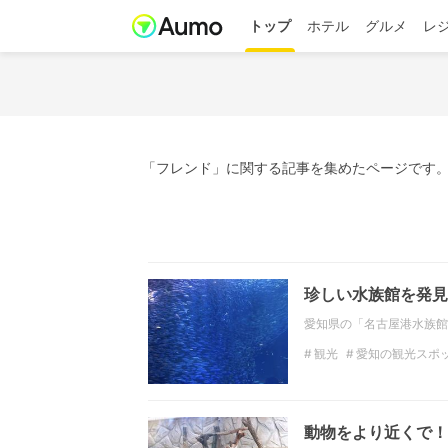
トップ
ホテル
グルメ
レ
「フレンド」に関する記事を集めたページです。
珍しい水族館を発見
愛知県の「名古屋港水族館
観光
愛知の観光スポ
カップル
水族館
フ
動物をより近くで！