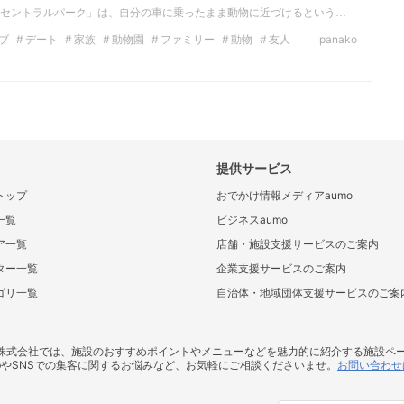
セントラルパーク」は、自分の車に乗ったまま動物に近づけるという…
ブ
デート
家族
動物園
ファミリー
動物
友人
panako
提供サービス
トップ
おでかけ情報メディアaumo
一覧
ビジネスaumo
ア一覧
店舗・施設支援サービスのご案内
ター一覧
企業支援サービスのご案内
ゴリ一覧
自治体・地域団体支援サービスのご案
ス株式会社では、施設のおすすめポイントやメニューなどを魅力的に紹介する施設ペ
bやSNSでの集客に関するお悩みなど、お気軽にご相談くださいませ。
お問い合わせ