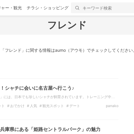
ジャー・観光
チラシ・ショッピング
フレンド
「フレンド」に関する情報はaumo（アウモ）でチェックしてください
！シャチに会いに名古屋へ行こう♪
」には、日本でも珍しいシャチが飼育されています。トレーニング中…
ット
おでかけ
人気
観光スポット
デート
panako
ァミリー
愛知
兵庫県にある「姫路セントラルパーク」の魅力