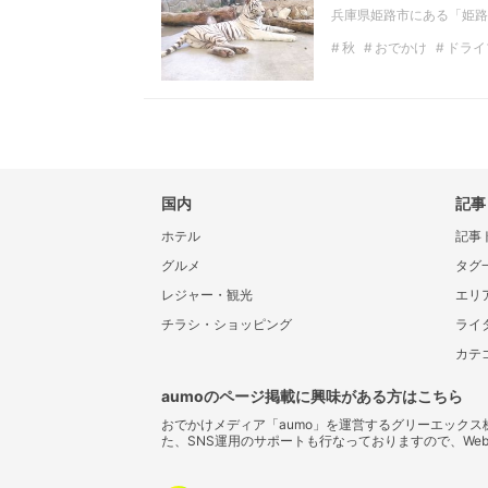
兵庫県姫路市にある「姫路
秋
おでかけ
ドライ
フレンド
国内
記事
ホテル
記事
グルメ
タグ
レジャー・観光
エリ
チラシ・ショッピング
ライ
カテ
aumoのページ掲載に興味がある方はこちら
おでかけメディア「aumo」を運営するグリーエック
た、SNS運用のサポートも行なっておりますので、We