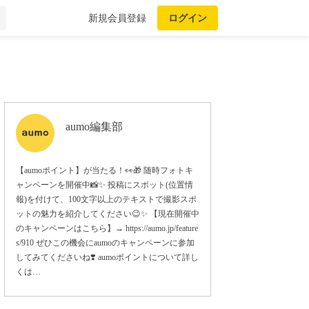
新規会員登録
ログイン
aumo編集部
【aumoポイント】が当たる！👀🎁 随時フォトキ
ャンペーンを開催中📸✨ 投稿にスポット(位置情
報)を付けて、100文字以上のテキストで撮影スポ
ットの魅力を紹介してください😉✨ 【現在開催中
のキャンペーンはこちら】→ https://aumo.jp/feature
s/910 ぜひこの機会にaumoのキャンペーンに参加
してみてくださいね❣️ aumoポイントについて詳し
くは…