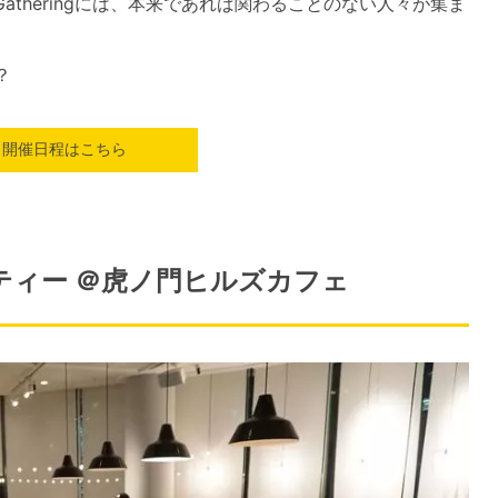
 Gatheringには、本来であれば関わることのない人々が集ま
？
開催日程はこちら
ティー ＠虎ノ門ヒルズカフェ