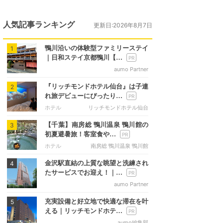
人気記事ランキング
更新日:2026年8月7日
鴨川沿いの体験型ファミリーステイ
1
｜日和ステイ京都鴨川【…
aumo Partner
『リッチモンドホテル仙台』は子連
2
れ旅デビューにぴったり…
ホテル
リッチモンドホテル仙台
【千葉】南房総 鴨川温泉 鴨川館の
3
初夏避暑旅！客室食や…
ホテル
南房総 鴨川温泉 鴨川館
金沢駅直結の上質な眺望と洗練され
4
たサービスでお迎え！｜…
aumo Partner
充実設備と好立地で快適な滞在を叶
5
える｜リッチモンドホテ…
aumo編集部