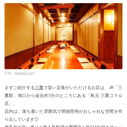
tabelog.com
まずご紹介する
三鷹
で旨い定食がいただけるお店は、JR「三
鷹駅」南口から徒歩約1分のところにある「鳥元 三鷹コラル
店」。
店内は、落ち着いた雰囲気で間接照明がおしゃれな空間を作
り出しています◎