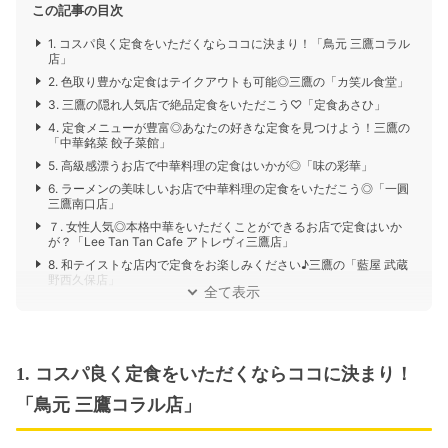
この記事の目次
1. コスパ良く定食をいただくならココに決まり！「鳥元 三鷹コラル
店」
2. 色取り豊かな定食はテイクアウトも可能◎三鷹の「カ笑ル食堂」
3. 三鷹の隠れ人気店で絶品定食をいただこう♡「定食あさひ」
4. 定食メニューが豊富◎あなたの好きな定食を見つけよう！三鷹の
「中華銘菜 餃子菜館」
5. 高級感漂うお店で中華料理の定食はいかが◎「味の彩華」
6. ラーメンの美味しいお店で中華料理の定食をいただこう◎「一圓
三鷹南口店」
７. 女性人気◎本格中華をいただくことができるお店で定食はいか
が？「Lee Tan Tan Cafe アトレヴィ三鷹店」
8. 和テイストな店内で定食をお楽しみください♪三鷹の「藍屋 武蔵
野西久保店」
全て表示
1. コスパ良く定食をいただくならココに決まり！
「鳥元 三鷹コラル店」