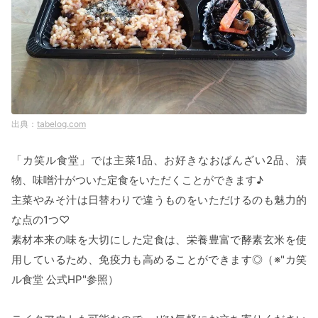
tabelog.com
「カ笑ル食堂」では主菜1品、お好きなおばんざい2品、漬
物、味噌汁がついた定食をいただくことができます♪
主菜やみそ汁は日替わりで違うものをいただけるのも魅力的
な点の1つ♡
素材本来の味を大切にした定食は、栄養豊富で酵素玄米を使
用しているため、免疫力も高めることができます◎（※"カ笑
ル食堂 公式HP"参照）