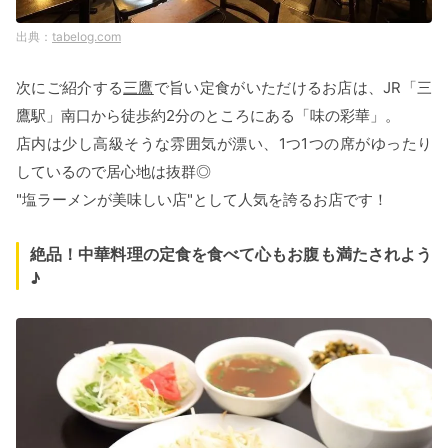
tabelog.com
次にご紹介する
三鷹
で旨い定食がいただけるお店は、JR「三
鷹駅」南口から徒歩約2分のところにある「味の彩華」。
店内は少し高級そうな雰囲気が漂い、1つ1つの席がゆったり
しているので居心地は抜群◎
"塩ラーメンが美味しい店"として人気を誇るお店です！
絶品！中華料理の定食を食べて心もお腹も満たされよう
♪