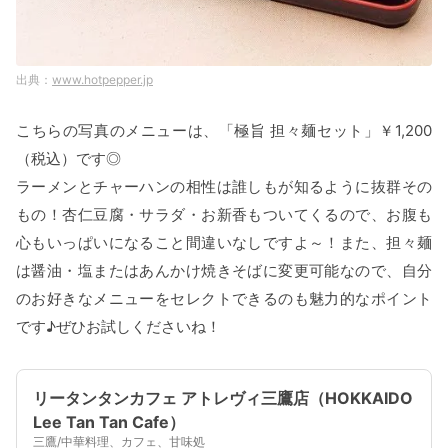
www.hotpepper.jp
こちらの写真のメニューは、「極旨 担々麺セット」￥1,200
（税込）です◎
ラーメンとチャーハンの相性は誰しもが知るように抜群その
もの！杏仁豆腐・サラダ・お新香もついてくるので、お腹も
心もいっぱいになること間違いなしですよ～！また、担々麺
は醤油・塩またはあんかけ焼きそばに変更可能なので、自分
のお好きなメニューをセレクトできるのも魅力的なポイント
です♪ぜひお試しくださいね！
リータンタンカフェ アトレヴィ三鷹店（HOKKAIDO
Lee Tan Tan Cafe）
三鷹/中華料理、カフェ、甘味処