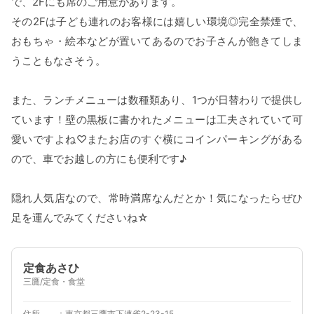
で、2Fにも席のご用意があります。
その2Fは子ども連れのお客様には嬉しい環境◎完全禁煙で、
おもちゃ・絵本などが置いてあるのでお子さんが飽きてしま
うこともなさそう。
また、ランチメニューは数種類あり、1つが日替わりで提供し
ています！壁の黒板に書かれたメニューは工夫されていて可
愛いですよね♡またお店のすぐ横にコインパーキングがある
ので、車でお越しの方にも便利です♪
隠れ人気店なので、常時満席なんだとか！気になったらぜひ
足を運んでみてくださいね☆
定食あさひ
三鷹/定食・食堂
住所
東京都三鷹市下連雀2-23-15