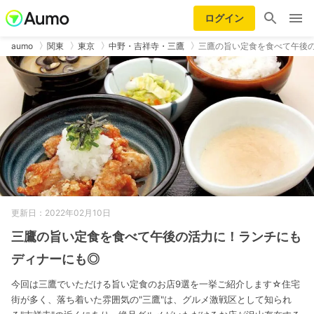
ログイン
aumo
関東
東京
中野・吉祥寺・三鷹
三鷹の旨い定食を食べて午後
更新日：2022年02月10日
三鷹の旨い定食を食べて午後の活力に！ランチにも
ディナーにも◎
今回は三鷹でいただける旨い定食のお店9選を一挙ご紹介します☆住宅
街が多く、落ち着いた雰囲気の"三鷹"は、グルメ激戦区として知られ