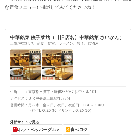
な定食メニューに挑戦してみてくださいね！
中華銘菜 餃子菜館（【旧店名】中華銘菜 さいかん）
三鷹/中華料理、定食・食堂、ラーメン、餃子、居酒屋
ホットペッパーグル
メ
住所
東京都三鷹市下連雀3-20-7 浜中ビル 101
アクセス
ＪＲ中央線三鷹駅徒歩7分
営業時間
月～水、金～日、祝日、祝前日: 11:30～21:00
（料理L.O. 20:30 ドリンクL.O. 20:30）
外部サイトで見る
ホットペッパーグルメ
食べログ