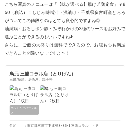
こちら写真のメニューは「【味が選べる】揚げ若鶏定食」￥8
50（税込）！しじみ味噌汁・浅漬け・千葉県多古町産とろろ
がついてこの値段なのはとても良心的ですよね◎
油淋鶏・おろしポン酢・みぞれかけの3種のソースをお好みで
選ぶことができるのもいいですね♪
さらに、ご飯の大盛りは無料でできるので、お腹も心も満足
できること間違いなしですよ〜！
鳥元 三鷹コラル店（とりげん）
三鷹/焼鳥、居酒屋、親子丼
ホットペッパーグル
メ
住所
東京都三鷹市下連雀3-35-1 三鷹コラル ４Ｆ