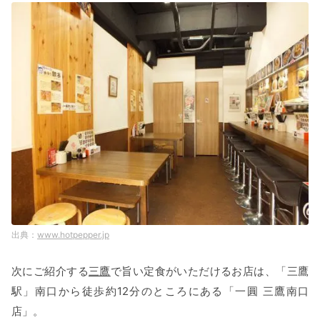
www.hotpepper.jp
次にご紹介する
三鷹
で旨い定食がいただけるお店は、「三鷹
駅」南口から徒歩約12分のところにある「一圓 三鷹南口
店」。