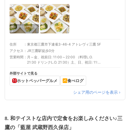
ホットペッパーグル
メ
住所
東京都三鷹市下連雀3-46-4 アトレヴィ三鷹 5F
アクセス
JR三鷹駅徒歩0分
営業時間
月～金、祝前日: 11:00～22:00 （料理L.O.
21:30 ドリンクL.O. 21:30）土、日、祝日: 11:00
～21:00 （料理L.O. 20:30 ドリンクL.O.
20:30）
外部サイトで見る
ホットペッパーグルメ
食べログ
シェア用のページを表示 ›
8. 和テイストな店内で定食をお楽しみください♪三
鷹の「藍屋 武蔵野西久保店」