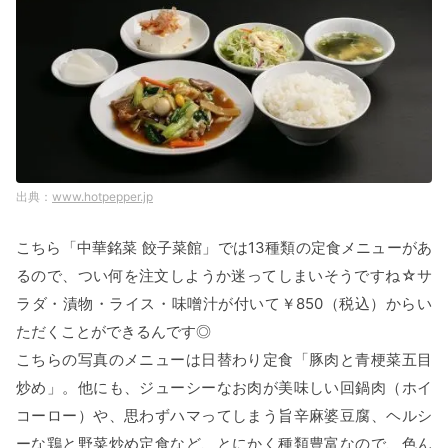
www.hotpepper.jp
こちら「中華銘菜 餃子菜館」では13種類の定食メニューがあ
るので、つい何を注文しようか迷ってしまいそうですね☆サ
ラダ・漬物・ライス・味噌汁が付いて￥850（税込）からい
ただくことができるんです◎
こちらの写真のメニューは日替わり定食「豚肉と青梗菜五目
炒め」。他にも、ジューシーなお肉が美味しい回鍋肉（ホイ
コーロー）や、思わずハマってしまう旨辛麻婆豆腐、ヘルシ
ーな鶏と野菜炒め定食など、とにかく種類豊富なので、色ん