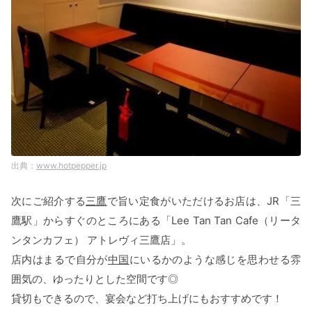
www.hotpepper.jp
次にご紹介する
三鷹
で旨い定食がいただけるお店は、JR「三
鷹駅」からすぐのところにある「Lee Tan Tan Cafe（リータ
ンタンカフェ） アトレヴィ三鷹店」。
店内はまるで自分が
中国
にいるかのような感じを思わせる雰
囲気の、ゆったりとした空間です◎
貸切もできるので、宴会など打ち上げにもおすすめです！