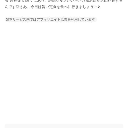
る"吉祥寺"の近くにあり、絶品グルメがいただけるお店が沢山存在する
んです◎さあ、今日は旨い定食を食べに行きましょう～♪
本サービス内ではアフィリエイト広告を利用しています