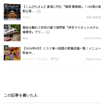
8
【こんぴらさん】参道に佇む『御宿 敷島館』！100室の多
彩な客…
ホテル
御宿 敷島館
9
都会を離れて伊豆の森で深呼吸『伊豆マリオットホテル
修善寺』でリ…
観光
aumo Partner
10
【2026年8月】ミスド食べ放題の実施店舗一覧！メニュー
料金や…
スーパー・コンビニ・専門店
Nalumi_uyu
この記事を書いた人