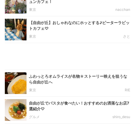
ュンカフェ！
東京
nacchan
【自由が丘】おしゃれなのにホッとする♪ピーターラビッ
トカフェ♡
東京
さと
ふわっとろオムライスが名物☆ストーリー映えを狙うな
ら自由が丘へ
東京
RIE
自由が丘でパスタが食べたい！おすすめのお洒落なお店7
選紹介♡
グルメ
shiro_desu