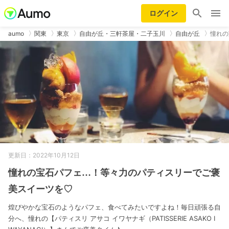
ログイン
aumo
関東
東京
自由が丘・三軒茶屋・二子玉川
自由が丘
憧れの
更新日：2022年10月12日
憧れの宝石パフェ…！等々力のパティスリーでご褒
美スイーツを♡
煌びやかな宝石のようなパフェ、食べてみたいですよね！毎日頑張る自
分へ、憧れの【パティスリ アサコ イワヤナギ（PATISSERIE ASAKO I