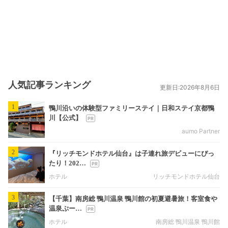
人気記事ランキング
更新日:2026年8月6日
1
鴨川沿いの体験型ファミリーステイ｜日和ステイ京都鴨
川【公式】
aumo Partner
2
『リッチモンドホテル仙台』は子連れ旅デビューにぴっ
たり！202…
ホテル
リッチモンドホテル仙台
3
【千葉】南房総 鴨川温泉 鴨川館の初夏避暑旅！客室食や
温泉ぷー…
ホテル
南房総 鴨川温泉 鴨川館