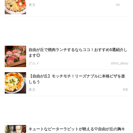
東京
rin
自由が丘で焼肉ランチするならココ！おすすめ5選紹介し
ます◎
グルメ
shiro_desu
【自由が丘】モッチモチ！リーズナブルに本格ピザを楽
しもう
東京
RIE
キュートなピーターラビットが映える♡自由が丘の胸キ