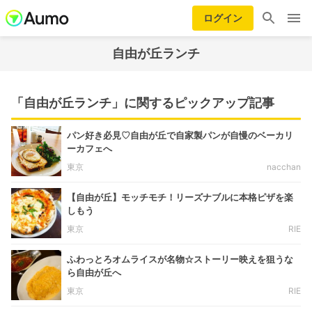
ログイン
自由が丘ランチ
「自由が丘ランチ」に関するピックアップ記事
パン好き必見♡自由が丘で自家製パンが自慢のベーカリ
ーカフェへ
東京
nacchan
【自由が丘】モッチモチ！リーズナブルに本格ピザを楽
しもう
東京
RIE
ふわっとろオムライスが名物☆ストーリー映えを狙うな
ら自由が丘へ
東京
RIE