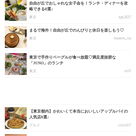
自由が丘でおしゃれな女子会を！ランチ・ディナーを攻
略できる8選♪
東京
sgt_827
まるで海外！自由が丘でのんびりと休日を楽しもう♡
東京
moemi_nu
東京で手作りベーグルが食べ放題♡満足度抜群な
「JUNO」のランチ
東京
m♡
【東京都内】かわいくて本当においしいアップルパイの
人気店8選♪
グルメ
coco07