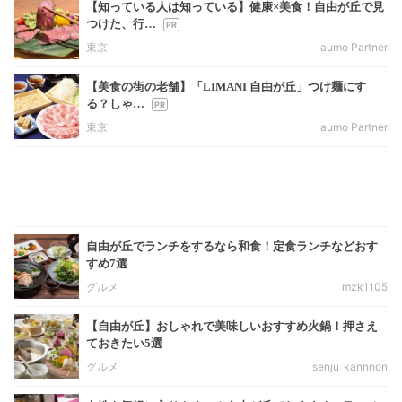
【知っている人は知っている】健康×美食！自由が丘で見
つけた、行…
東京
aumo Partner
【美食の街の老舗】「LIMANI 自由が丘」つけ麺にす
る？しゃ…
東京
aumo Partner
自由が丘でランチをするなら和食！定食ランチなどおす
すめ7選
グルメ
mzk1105
【自由が丘】おしゃれで美味しいおすすめ火鍋！押さえ
ておきたい5選
グルメ
senju_kannnon