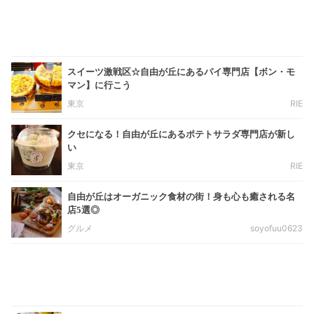
スイーツ激戦区☆自由が丘にあるパイ専門店【ボン・モ
マン】に行こう
東京
RIE
クセになる！自由が丘にあるポテトサラダ専門店が新し
い
東京
RIE
自由が丘はオーガニック食材の街！身も心も癒される名
店5選◎
グルメ
soyofuu0623