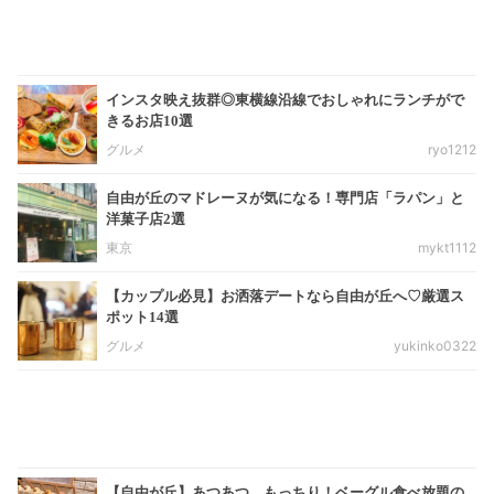
インスタ映え抜群◎東横線沿線でおしゃれにランチがで
きるお店10選
グルメ
ryo1212
自由が丘のマドレーヌが気になる！専門店「ラパン」と
洋菓子店2選
東京
mykt1112
【カップル必見】お洒落デートなら自由が丘へ♡厳選ス
ポット14選
グルメ
yukinko0322
【自由が丘】あつあつ、もっちり！ベーグル食べ放題の