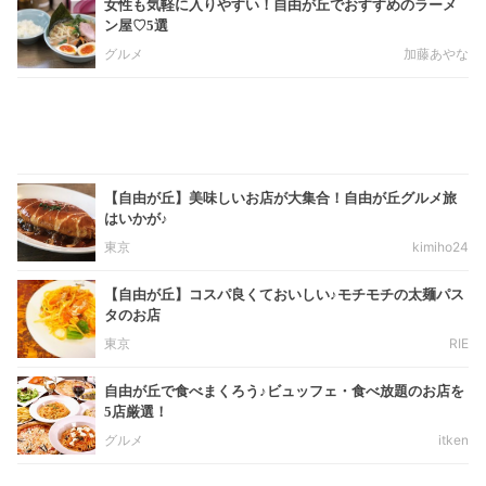
女性も気軽に入りやすい！自由が丘でおすすめのラーメ
ン屋♡5選
グルメ
加藤あやな
【自由が丘】美味しいお店が大集合！自由が丘グルメ旅
はいかが♪
東京
kimiho24
【自由が丘】コスパ良くておいしい♪モチモチの太麺パス
タのお店
東京
RIE
自由が丘で食べまくろう♪ビュッフェ・食べ放題のお店を
5店厳選！
グルメ
itken