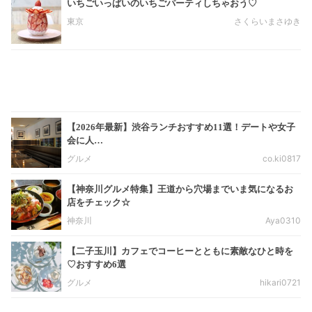
いちごいっぱいのいちごパーティしちゃおう♡
東京
さくらいまさゆき
【2026年最新】渋谷ランチおすすめ11選！デートや女子
会に人…
グルメ
co.ki0817
【神奈川グルメ特集】王道から穴場までいま気になるお
店をチェック☆
神奈川
Aya0310
【二子玉川】カフェでコーヒーとともに素敵なひと時を
♡おすすめ6選
グルメ
hikari0721