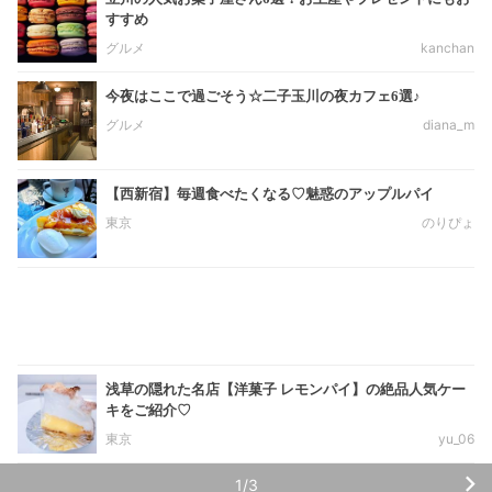
すすめ
グルメ
kanchan
今夜はここで過ごそう☆二子玉川の夜カフェ6選♪
グルメ
diana_m
【西新宿】毎週食べたくなる♡魅惑のアップルパイ
東京
のりぴょ
浅草の隠れた名店【洋菓子 レモンパイ】の絶品人気ケー
キをご紹介♡
東京
yu_06
1/3