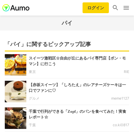
ログイン
パイ
「パイ」に関するピックアップ記事
スイーツ激戦区☆自由が丘にあるパイ専門店【ボン・モ
マン】に行こう
東京
RIE
【赤坂スイーツ】「しろたえ」のレアチーズケーキは一
口でファンに♡
グルメ
meme1127
千葉で行列ができる「Zopf」のパンを食べてみた！実食
レポート☆
千葉
co.ki0817