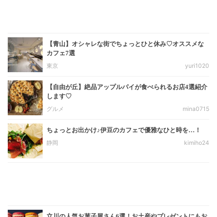
【青山】オシャレな街でちょっとひと休み♡オススメな
カフェ7選
東京
yuri1020
【自由が丘】絶品アップルパイが食べられるお店4選紹介
します♡
グルメ
mina0715
ちょっとお出かけ♪伊豆のカフェで優雅なひと時を…！
静岡
kimiho24
立川の人気お菓子屋さん6選！お土産やプレゼントにもお