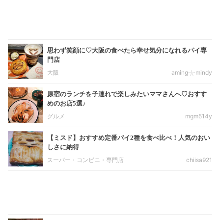
思わず笑顔に♡大阪の食べたら幸せ気分になれるパイ専
門店
大阪
aming𓇼mindy
原宿のランチを子連れで楽しみたいママさんへ♡おすす
めのお店5選♪
グルメ
mgm514y
【ミスド】おすすめ定番パイ2種を食べ比べ！人気のおい
しさに納得
スーパー・コンビニ・専門店
chiisa921