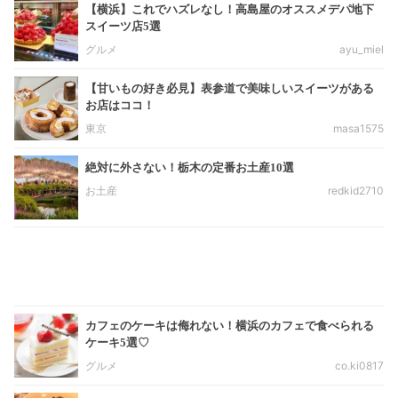
【横浜】これでハズレなし！高島屋のオススメデパ地下
スイーツ店5選
グルメ
ayu_miel
【甘いもの好き必見】表参道で美味しいスイーツがある
お店はココ！
東京
masa1575
絶対に外さない！栃木の定番お土産10選
お土産
redkid2710
カフェのケーキは侮れない！横浜のカフェで食べられる
ケーキ5選♡
グルメ
co.ki0817