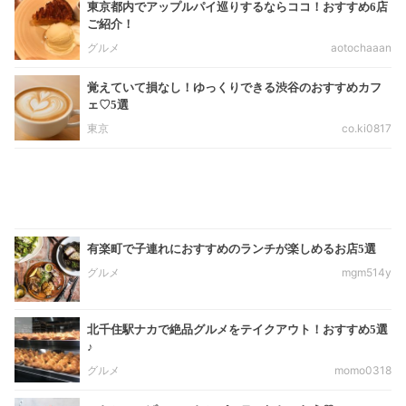
東京都内でアップルパイ巡りするならココ！おすすめ6店
ご紹介！
グルメ
aotochaaan
覚えていて損なし！ゆっくりできる渋谷のおすすめカフ
ェ♡5選
東京
co.ki0817
有楽町で子連れにおすすめのランチが楽しめるお店5選
グルメ
mgm514y
北千住駅ナカで絶品グルメをテイクアウト！おすすめ5選
♪
グルメ
momo0318