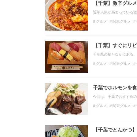
【千葉】激辛グルメ
近年人気が高まっている激
グルメ
関東グルメ
ディナー
関東のディ
【千葉】すぐにリピ
千葉県の柏たなかにある、
グルメ
関東グルメ
千葉のディナー
イン
千葉でホルモンを食
今回は、千葉でおすすめの
グルメ
関東グルメ
ディナー
関東のディ
【千葉でとんかつ】