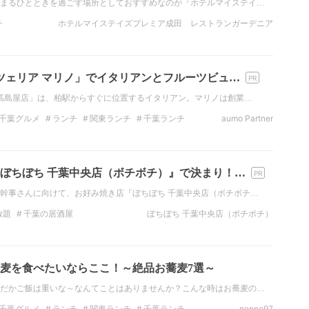
まるひとときを過ごす場所としておすすめなのが『ホテルマイステイ…
チ
ホテルマイステイズプレミア成田 レストランガーデニア
ツェリア マリノ」でイタリアンとフルーツビュ…
光
柏髙島屋店」は、柏駅からすぐに位置するイタリアン。マリノは創業…
千葉グルメ
ランチ
関東ランチ
千葉ランチ
aumo Partner
ナー
千葉のディナー
イタリアン
ぼちぼち 千葉中央店（ボチボチ）』で決まり！…
幹事さんに向けて、お好み焼き店『ぼちぼち 千葉中央店（ボチボチ…
放題
千葉の居酒屋
ぼちぼち 千葉中央店（ボチボチ）
麦を食べたいならここ！～絶品お蕎麦7選～
だかご飯は重いな～なんてことはありませんか？こんな時はお蕎麦の…
千葉グルメ
ランチ
関東ランチ
千葉ランチ
nonne97