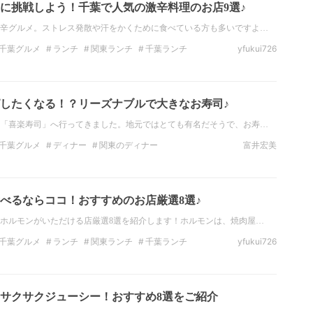
に挑戦しよう！千葉で人気の激辛料理のお店9選♪
辛グルメ。ストレス発散や汗をかくために食べている方も多いですよ…
千葉グルメ
ランチ
関東ランチ
千葉ランチ
yfukui726
ナー
千葉のディナー
激辛ラーメン
したくなる！？リーズナブルで大きなお寿司♪
「喜楽寿司」へ行ってきました。地元ではとても有名だそうで、お寿…
千葉グルメ
ディナー
関東のディナー
富井宏美
スタ映え
べるならココ！おすすめのお店厳選8選♪
ホルモンがいただける店厳選8選を紹介します！ホルモンは、焼肉屋…
千葉グルメ
ランチ
関東ランチ
千葉ランチ
yfukui726
ナー
千葉のディナー
肉
サクサクジューシー！おすすめ8選をご紹介