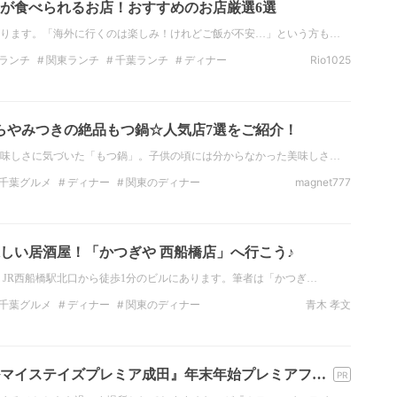
が食べられるお店！おすすめのお店厳選6選
ります。「海外に行くのは楽しみ！けれどご飯が不安…」という方も…
ランチ
関東ランチ
千葉ランチ
ディナー
Rio1025
のディナー
らやみつきの絶品もつ鍋☆人気店7選をご紹介！
味しさに気づいた「もつ鍋」。子供の頃には分からなかった美味しさ…
千葉グルメ
ディナー
関東のディナー
magnet777
酒
関東のデートスポット
千葉のデートスポット
しい居酒屋！「かつぎや 西船橋店」へ行こう♪
、JR西船橋駅北口から徒歩1分のビルにあります。筆者は「かつぎ…
千葉グルメ
ディナー
関東のディナー
青木 孝文
屋
フォトジェニック
おでかけ
女子会
マイステイズプレミア成田』年末年始プレミアフ…