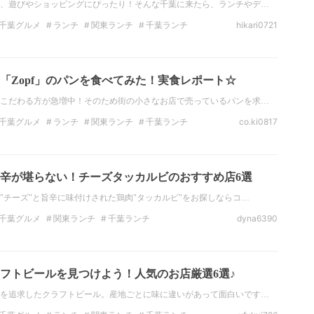
、遊びやショッピングにぴったり！そんな千葉に来たら、ランチやデ…
千葉グルメ
ランチ
関東ランチ
千葉ランチ
hikari0721
ナー
千葉のディナー
とんかつ
「Zopf」のパンを食べてみた！実食レポート☆
こだわる方が急増中！そのため街の小さなお店で売っているパンを求…
千葉グルメ
ランチ
関東ランチ
千葉ランチ
co.ki0817
ナー
千葉のディナー
カフェ
辛が堪らない！チーズタッカルビのおすすめ店6選
"チーズ"と旨辛に味付けされた鶏肉"タッカルビ"をお探しならコ…
千葉グルメ
関東ランチ
千葉ランチ
dyna6390
のディナー
韓国料理
チーズ
お酒
フトビールを見つけよう！人気のお店厳選6選♪
を追求したクラフトビール。産地ごとに味に違いがあって面白いです…