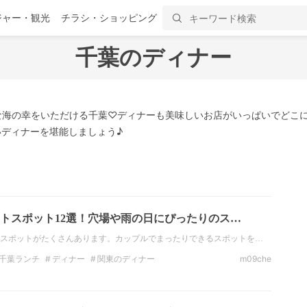
ジャー・観光
チラシ・ショッピング
千葉のディナー
海の幸をいただける千葉♡ディナーも美味しいお店がいっぱいでどこに
ディナーを堪能しましょう♪
トスポット12選！穴場や雨の日にぴったりのス…
スポットがたくさんあります。カップルでまったりできるスポットを…
千葉ランチ
ディナー
関東のディナー
m09che
トスポット
関東のデートスポット
観光