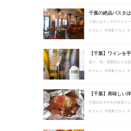
千葉の絶品パスタは
千葉にはランチやディナー
グルメ
関東グルメ
ディナー
関東のディ
【千葉】ワインを手
香り、味、雰囲気などを楽
グルメ
関東グルメ
千葉のディナー
中華
【千葉】美味しい洋
千葉のおすすめ洋食屋さん
グルメ
関東グルメ
ディナー
関東のディ