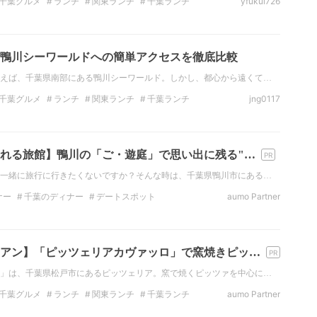
千葉グルメ
ランチ
関東ランチ
千葉ランチ
yfukui726
ナー
千葉のディナー
カフェ
鴨川シーワールドへの簡単アクセスを徹底比較
えば、千葉県南部にある鴨川シーワールド。しかし、都心から遠くて…
千葉グルメ
ランチ
関東ランチ
千葉ランチ
jng0117
ナー
千葉のディナー
デートスポット
れる旅館】鴨川の「ご・遊庭」で思い出に残る"…
一緒に旅行に行きたくないですか？そんな時は、千葉県鴨川市にある…
ナー
千葉のディナー
デートスポット
aumo Partner
千葉のデートスポット
観光
関東の観光スポット
温泉
アン】「ピッツェリアカヴァッロ」で窯焼きピッ…
」は、千葉県松戸市にあるピッツェリア。窯で焼くピッツァを中心に…
千葉グルメ
ランチ
関東ランチ
千葉ランチ
aumo Partner
ナー
イタリアン
飲み放題