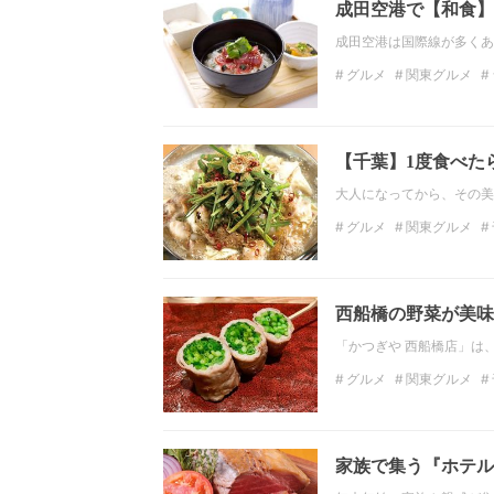
成田空港で【和食】
成田空港は国際線が多くあ
グルメ
関東グルメ
関東のディナー
千葉
【千葉】1度食べた
大人になってから、その美
グルメ
関東グルメ
千葉のディナー
日本
鍋
西船橋の野菜が美味
「かつぎや 西船橋店」は
グルメ
関東グルメ
千葉のディナー
居酒
家族で集う『ホテル