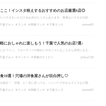
ここ！インスタ映えするおすすめのお店厳選6店◎
にパスタをいただけるお店がたくさんあります。筆者はパスタが大好…
千葉グルメ
ランチ
関東ランチ
千葉ランチ
nonne97
ナー
千葉のディナー
カフェ
軽におしゃれに楽しもう！千葉で人気のお店7選♪
しむワイン。フルーティーや味わいやオシャレなことから女性にも人…
千葉グルメ
ディナー
関東のディナー
yfukui726
料理
イタリアン
酒
立ち飲み
食10選！穴場の洋食屋さんが目白押し♡
を紹介！「洋食」と一言に言っても、ハンバーグやオムライスなど様…
千葉グルメ
ランチ
関東ランチ
千葉ランチ
nonne97
ナー
千葉のディナー
カフェ