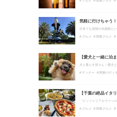
グルメ
関東グルメ
ディナー
関東のディ
気軽に行けちゃう！
日本でも屈指の水族館とい
グルメ
関東グルメ
ディナー
関東のディ
【愛犬と一緒に泊ま
犬と暮らす皆さん！愛犬と
ディナー
関東のディ
関東のデートスポット
千葉の観光スポット
【千葉の絶品イタリ
「ピッツェリアカヴァッロ
グルメ
関東グルメ
ディナー
千葉のディ