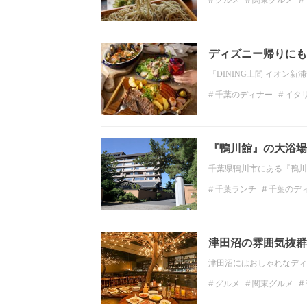
ディナー
関東のディ
ディズニー帰りにも
『DINING土間 イオン
千葉のディナー
イタ
『鴨川館』の大浴場
千葉県鴨川市にある『鴨川
千葉ランチ
千葉のデ
千葉の絶景
千葉の温
千葉観光
千葉おでか
津田沼の雰囲気抜群
津田沼にはおしゃれなディ
グルメ
関東グルメ
千葉のディナー
中華