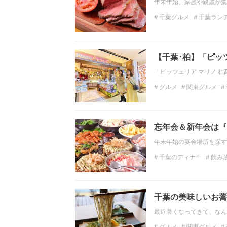
年末年始、家族や親戚が集
千葉グルメ
千葉ラン
千葉のディナー
千葉のデートスポット
【千葉･柏】「ピッ
千葉の観光スポット
千葉のホテル
千葉観
「ピッツェリア マリノ 
グルメ
関東グルメ
ディナー
関東のディ
忘年会＆新年会は『
年末年始の宴会場所を探す
千葉のディナー
飲み
千葉のグルメ
千葉の美味しいお蕎
最近暑くなってきて、なん
グルメ
関東グルメ