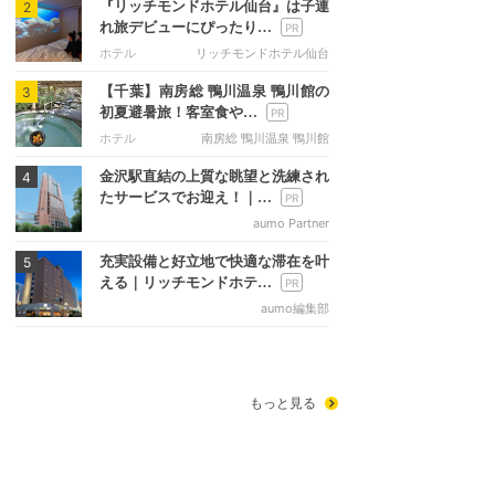
『リッチモンドホテル仙台』は子連
2
れ旅デビューにぴったり…
ホテル
リッチモンドホテル仙台
【千葉】南房総 鴨川温泉 鴨川館の
3
初夏避暑旅！客室食や…
ホテル
南房総 鴨川温泉 鴨川館
金沢駅直結の上質な眺望と洗練され
4
たサービスでお迎え！｜…
aumo Partner
充実設備と好立地で快適な滞在を叶
5
える｜リッチモンドホテ…
aumo編集部
もっと見る