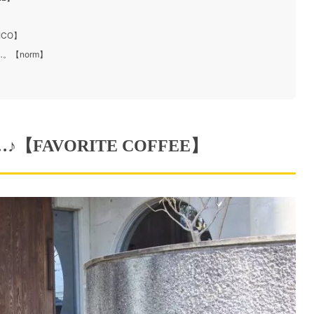
ICO】
。【norm】
FAVORITE COFFEE】