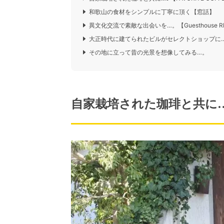
和歌山の食材をシンプルに丁寧に頂く【窓話】
異文化交流で素敵な出会いを…。【Guesthouse R
大正時代に建てられたビルがセレクトショップに…
その地に立って昔の光景を想像してみる…。
自家栽培された珈琲と共に…♪【