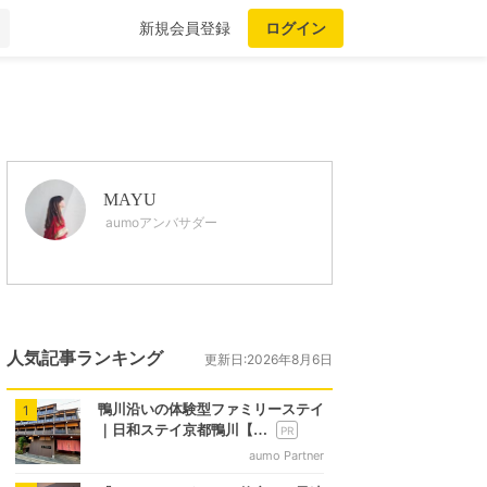
新規会員登録
ログイン
MAYU
aumoアンバサダー
人気記事ランキング
更新日:2026年8月6日
鴨川沿いの体験型ファミリーステイ
1
｜日和ステイ京都鴨川【…
aumo Partner