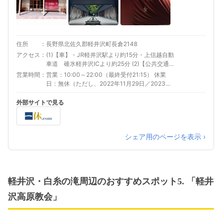
住所
長野県北佐久郡軽井沢町長倉2148
アクセス
(1)【車】・JR軽井沢駅より約15分・上信越自動
車道 碓氷軽井沢ICより約25分 (2)【公共交通機
関】・JR軽井沢駅北口から西武観光バスで約20
営業時間
営業：10:00～22:00（最終受付21:15） 休業
分、バス停「星野温泉 トンボの湯」下車、徒歩
日：無休（ただし、2022年11月29日／2023年1
1分 ・しなの鉄道中軽井沢駅から西武観光バス
月10日～3月24日は臨時休業）
で4分、バス停「星野温泉 トンボの湯」下車、
外部サイトで見る
徒歩1分
シェア用のページを表示 ›
軽井沢・白糸の滝周辺のおすすめスポット5. 「軽井
沢高原教会」