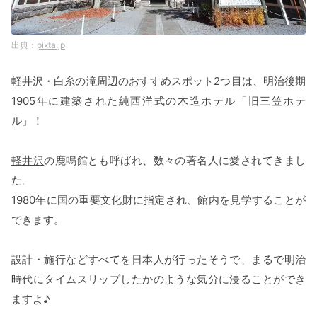
pixta.jp
軽井沢・白糸の滝周辺のおすすめスポット2つ目は、明治後期
1905年に建築された純西洋式の木造ホテル「旧三笠ホテ
ル」！
軽井沢
の鹿鳴館とも呼ばれ、数々の著名人に愛されてきまし
た。
1980年に国の重要文化財に指定され、館内を見学することが
できます。
設計・施行などすべてを日本人が行ったそうで、まるで明治
時代にタイムスリップしたかのような気分に浸ることができ
ますよ♪