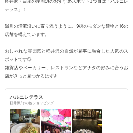
軽井沢・白糸の滝周辺のおすすめスポット3つ目は「ハルニレ
テラス」！
湯川の清流沿いに寄り添うように、9棟のモダンな建物と16の
店舗を構えています。
おしゃれな雰囲気と
軽井沢
の自然が見事に融合した人気のス
ポットです◎
雑貨店やベーカリー、レストランなどアナタの好みに合うお
店がきっと見つかるはず♪
ハルニレテラス
軽井沢/その他ショッピング