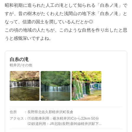
昭和初期に造られた人工の滝として知られる「白糸ノ滝」で
すが、昔の樹木がたくわえた浅間山の地下水「白糸ノ滝」と
なって、信濃の国土を潤しているんだとか◎
この頃の地域の人たちが、このような自然を作り出したと思
うと感慨深いですよね。
白糸の滝
軽井沢/その他
住所
長野県北佐久郡軽井沢町長倉
アクセス
(1)自動車利用：碓氷軽井沢ICから22km 50分
(2)鉄道利用：JR北陸(長野)新幹線軽井沢駅下車
バス25分→徒歩5分