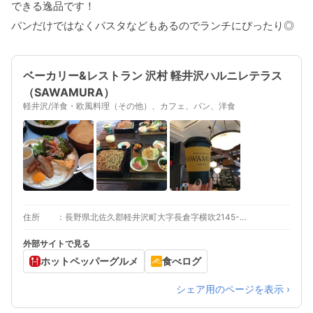
できる逸品です！
パンだけではなくパスタなどもあるのでランチにぴったり◎
ベーカリー&レストラン 沢村 軽井沢ハルニレテラス
（SAWAMURA）
軽井沢/洋食・欧風料理（その他）、カフェ、パン、洋食
住所
長野県北佐久郡軽井沢町大字長倉字横吹2145-5 ハルニレテラス A棟
外部サイトで見る
ホットペッパーグルメ
食べログ
シェア用のページを表示 ›