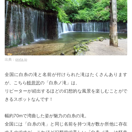
pixta.jp
全国に白糸の滝と名前が付けられた滝はたくさんあります
が、こちら
軽井沢
の「白糸ノ滝」は、
リピーターが続出するほどの幻想的な風景を楽しむことがで
きるスポットなんです！
幅約70mで湾曲した姿が魅力の白糸の滝。
全国には「白糸の滝」と同じ名前を持つ滝が数か所他に存在