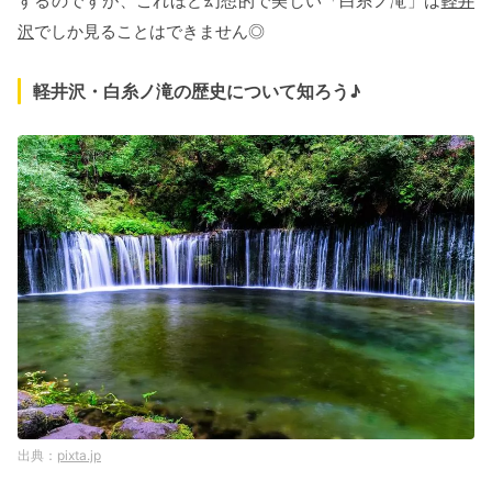
するのですが、これほど幻想的で美しい「白糸ノ滝」は
軽井
沢
でしか見ることはできません◎
軽井沢・白糸ノ滝の歴史について知ろう♪
pixta.jp