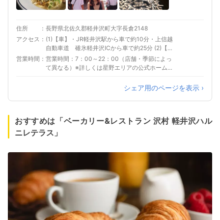
住所
長野県北佐久郡軽井沢町大字長倉2148
アクセス
(1)【車】・JR軽井沢駅から車で約10分・上信越
自動車道 碓氷軽井沢ICから車で約25分 (2)【公
共交通機関】・JR軽井沢駅の北口にあります西
営業時間
営業時間：7：00～22：00（店舗・季節によっ
武観光バスの軽井沢営業所/草津温泉行きのバス
て異なる）※詳しくは星野エリアの公式ホームペ
をご利用ください。「星野温泉トンボの湯」バ
ージをご確認ください。
ス停下車 徒歩2分。時刻表、運賃は西武観光バ
シェア用のページを表示 ›
スホームページでご確認ください。・しなの鉄
道中軽井沢駅（軽井沢駅から1駅約5分）下車、
徒歩約17分時刻表、運賃はしなの鉄道ホームペ
ージでご確認ください。
おすすめは「ベーカリー&レストラン 沢村 軽井沢ハル
ニレテラス」