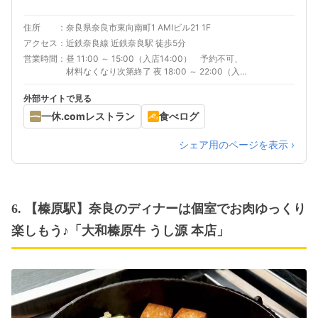
住所
奈良県奈良市東向南町1 AMIビル21 1F
アクセス
近鉄奈良線 近鉄奈良駅 徒歩5分
営業時間
昼 11:00 ～ 15:00（入店14:00） 予約不可、
材料なくなり次第終了 夜 18:00 ～ 22:00（入店
21:00） ※1ドリンク制 材料なくなり次第終
了
外部サイトで見る
一休.comレストラン
食べログ
シェア用のページを表示 ›
6. 【榛原駅】奈良のディナーは個室でお肉ゆっくり
楽しもう♪「大和榛原牛 うし源 本店」