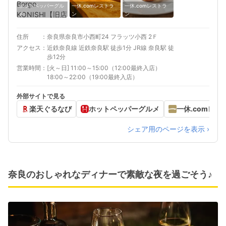
ホットペッパーグル
一休.comレストラ
一休.comレストラ
メ
ン
ン
住所
奈良県奈良市小西町24 フラッツ小西 2Ｆ
アクセス
近鉄奈良線 近鉄奈良駅 徒歩1分 JR線 奈良駅 徒
歩12分
営業時間
[火～日] 11:00～15:00（12:00最終入店）
18:00～22:00（19:00最終入店）
外部サイトで見る
楽天ぐるなび
ホットペッパーグルメ
一休.comレス
シェア用のページを表示 ›
奈良のおしゃれなディナーで素敵な夜を過ごそう♪