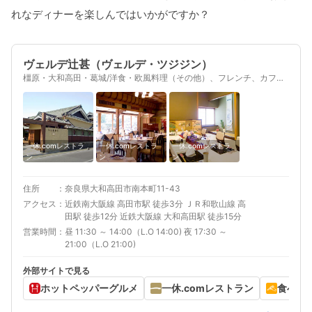
れなディナーを楽しんではいかがですか？
ヴェルデ辻甚（ヴェルデ・ツジジン）
橿原・大和高田・葛城/洋食・欧風料理（その他）、フレンチ、カフ
ェ、洋食
一休.comレストラ
一休.comレストラ
一休.comレストラ
ン
ン
ン
住所
奈良県大和高田市南本町11-43
アクセス
近鉄南大阪線 高田市駅 徒歩3分 ＪＲ和歌山線 高
田駅 徒歩12分 近鉄大阪線 大和高田駅 徒歩15分
営業時間
昼 11:30 ～ 14:00（L.O 14:00) 夜 17:30 ～
21:00（L.O 21:00)
外部サイトで見る
ホットペッパーグルメ
一休.comレストラン
食べロ