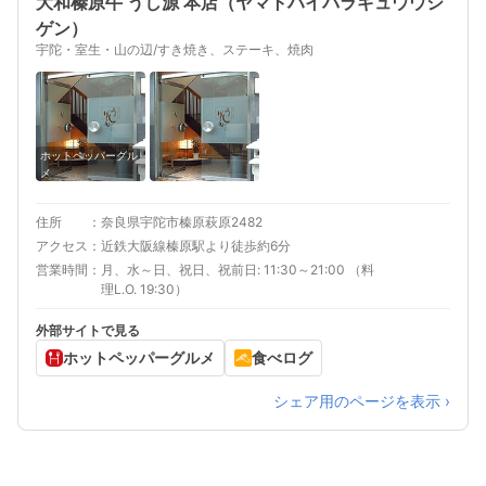
大和榛原牛 うし源 本店（ヤマトハイバラギュウウシ
ゲン）
宇陀・室生・山の辺/すき焼き、ステーキ、焼肉
ホットペッパーグル
メ
住所
奈良県宇陀市榛原萩原2482
アクセス
近鉄大阪線榛原駅より徒歩約6分
営業時間
月、水～日、祝日、祝前日: 11:30～21:00 （料
理L.O. 19:30）
外部サイトで見る
ホットペッパーグルメ
食べログ
シェア用のページを表示 ›