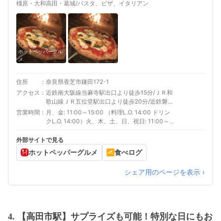
橿原・大和高田・葛城/パスタ、ピザ、イタリアン
ホットペッパーグル
メ
住所
奈良県香芝市鎌田172-1
アクセス
近鉄南大阪線当麻寺駅出口より徒歩15分/ＪＲ和
歌山線ＪＲ五位堂駅出口より徒歩20分/近鉄磐城
駅駅から徒歩15分
営業時間
月、金: 11:00～15:00 （料理L.O. 14:00 ドリン
クL.O. 14:00）火、木、土、日、祝日: 11:00～
15:00 （料理L.O. 14:00 ドリンクL.O. 14:00）
17:30～21:00 （料理L.O. 20:00 ドリンクL.O.
外部サイトで見る
20:00）
ホットペッパーグルメ
食べログ
シェア用のページを表示 ›
4. 【高田市駅】サプライズも可能！特別な日にもお