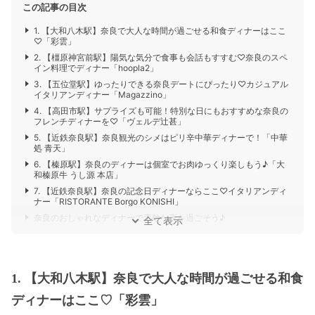
この記事の目次
1. 【大和八木駅】奈良で大人な時間が過ごせる和食ディナーはここ
♡「彩雲」
2. 【橿原神宮前駅】陽気な気分で食事も会話もすすむ♡奈良のスペ
イン料理でディナー「hoopla2」
3. 【五位堂駅】ゆったりできる奈良デートにぴったり♡カジュアル
イタリアンディナー「Magazzino」
4. 【高田市駅】サプライズも可能！特別な日にもおすすめな奈良の
フレンチディナーを♡「ヴェルデ辻甚」
5. 【近鉄奈良駅】奈良観光のシメはピリ辛中華ディナーで！「中華
処 青天」
6. 【榛原駅】奈良のディナーは個室でお肉ゆっくり楽しもう♪「大
和榛原牛 うし源 本店」
7. 【近鉄奈良駅】奈良の記念日ディナーならここ♡イタリアンディ
ナー「RISTORANTE Borgo KONISHI」
奈良のおしゃれなディナーで素敵な夜を過ごそう♪
全て表示
1. 【大和八木駅】奈良で大人な時間が過ごせる和食
ディナーはここ♡「彩雲」