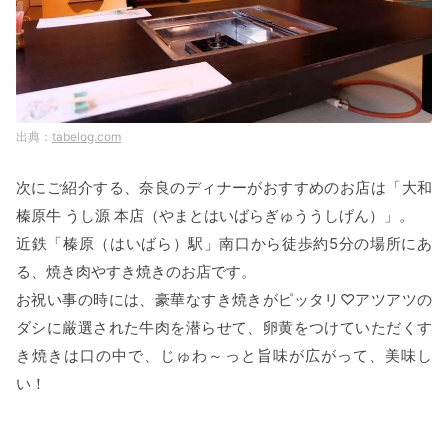
tabelog.com
次にご紹介する、奈良のディナーがおすすめのお店は「大和
榛原牛 うし源 本店（やまとはいばらぎゅううしげん）」。
近鉄「榛原（はいばら）駅」南口から徒歩約5分の場所にあ
る、焼き肉やすき焼きのお店です。
お祝い事の時には、豪華なすき焼きがピッタリ♡アツアツの
ダシに厳選された牛肉を潜らせて、卵黄をつけていただくす
き焼きは口の中で、じゅわ～っと旨味が広がって、美味し
い！