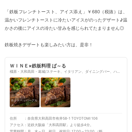
「鉄板フレンチトースト、アイス添え」￥680（税抜）は、
温かいフレンチトーストに冷たいアイスがのったデザート♪温
かさの後にアイスの冷たい甘みを感じられてたまりません◎
鉄板焼きデザートも楽しみたい方は、是非！
ＷＩＮＥ×鉄板料理 ば～る
橿原・大和高田・葛城/ステーキ、イタリアン、ダイニングバー、ハン
バーグ
ホットペッパーグル
メ
住所
奈良県大和高田市有井58-1 TOYOTOMI 106
アクセス
近鉄大阪線「大和高田駅」より徒歩4分。
営業時間
月、水～日、祝日、祝前日: 17:00～23:00 （料