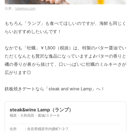
tabelog.com
もちろん「ランプ」も食べてほしいのですが、海鮮も同じく
らいおすすめしたいんです！
なかでも「牡蠣」￥1,800（税抜）は、特製のバター醤油でい
ただくなんとも贅沢な逸品になっていますよ♪バターの香りと
磯の香りが鼻から抜けて、口いっぱいに牡蠣のミルキーさが
広がります◎
鉄板焼きデートなら「steak and wine Lamp」へ！
steak&wine Lamp（ランプ）
橿原・大和高田・葛城/ステーキ
住所
奈良県橿原市内膳町1-2-7