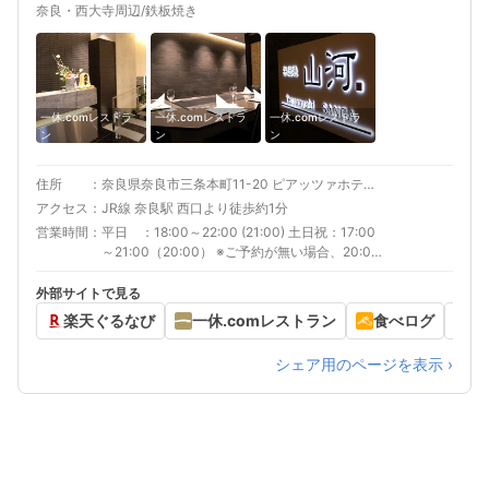
奈良・西大寺周辺/鉄板焼き
一休.comレストラ
一休.comレストラ
一休.comレストラ
ン
ン
ン
住所
奈良県奈良市三条本町11-20 ピアッツァホテル B1F
アクセス
JR線 奈良駅 西口より徒歩約1分
営業時間
平日 ：18:00～22:00 (21:00) 土日祝：17:00
～21:00（20:00） ※ご予約が無い場合、20:00
にて閉店いたします。
外部サイトで見る
楽天ぐるなび
一休.comレストラン
食べログ
ヒ
シェア用のページを表示 ›