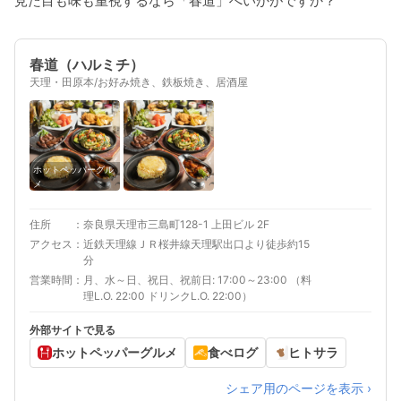
見た目も味も重視するなら「春道」へいかがですか？
春道（ハルミチ）
天理・田原本/お好み焼き、鉄板焼き、居酒屋
ホットペッパーグル
メ
住所
奈良県天理市三島町128-1 上田ビル 2F
アクセス
近鉄天理線ＪＲ桜井線天理駅出口より徒歩約15
分
営業時間
月、水～日、祝日、祝前日: 17:00～23:00 （料
理L.O. 22:00 ドリンクL.O. 22:00）
外部サイトで見る
ホットペッパーグルメ
食べログ
ヒトサラ
シェア用のページを表示 ›