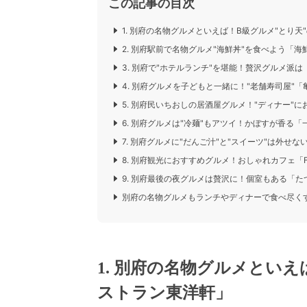
この記事の目次
1. 別府の名物グルメといえば！B級グルメ"とり
2. 別府駅前で名物グルメ"海鮮丼"を食べよう「海
3. 別府で"ホテルランチ"を堪能！贅沢グルメ派は「Ris
4. 別府グルメを子どもと一緒に！"老舗寿司屋"
5. 別府民いちおしの居酒屋グルメ！"ディナー"
6. 別府グルメは"冷麺"もアツイ！かぼすが香る「
7. 別府グルメに"だんご汁"と"スイーツ"は外せ
8. 別府観光におすすめグルメ！おしゃれカフェ「Four c
9. 別府最後の夜グルメは贅沢に！個室もある「た
別府の名物グルメもランチやディナーで食べ尽く
1. 別府の名物グルメとい
ストラン東洋軒」