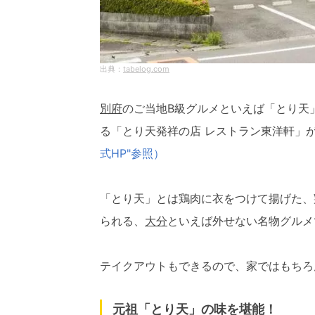
tabelog.com
別府
のご当地B級グルメといえば「とり天
る「とり天発祥の店 レストラン東洋軒」
式HP"参照）
「とり天」とは鶏肉に衣をつけて揚げた、
られる、
大分
といえば外せない名物グルメ
テイクアウトもできるので、家ではもちろ
元祖「とり天」の味を堪能！