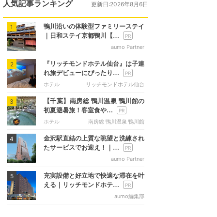
人気記事ランキング
更新日:2026年8月6日
鴨川沿いの体験型ファミリーステイ
1
｜日和ステイ京都鴨川【…
aumo Partner
『リッチモンドホテル仙台』は子連
2
れ旅デビューにぴったり…
ホテル
リッチモンドホテル仙台
【千葉】南房総 鴨川温泉 鴨川館の
3
初夏避暑旅！客室食や…
ホテル
南房総 鴨川温泉 鴨川館
金沢駅直結の上質な眺望と洗練され
4
たサービスでお迎え！｜…
aumo Partner
充実設備と好立地で快適な滞在を叶
5
える｜リッチモンドホテ…
aumo編集部