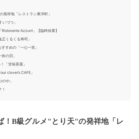
天"の発祥地「レストラン東洋軒」
鮮 いづつ」
torante Azzurri」【臨時休業】
「亀正くるくる寿司」
におすすめの「一心一笑」
一休の泪」
ない！「甘味茶屋」
lover’s CAFE」
つのや」
す！
えば！B級グルメ"とり天"の発祥地「レ