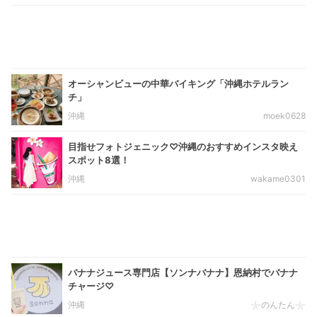
オーシャンビューの中華バイキング「沖縄ホテルラン
チ」
沖縄
moek0628
目指せフォトジェニック♡沖縄のおすすめインスタ映え
スポット8選！
沖縄
wakame0301
バナナジュース専門店【ソンナバナナ】恩納村でバナナ
チャージ♡
沖縄
𓇼のんたん𓇼