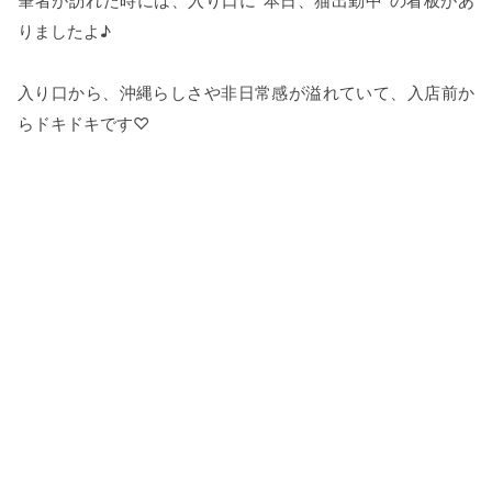
筆者が訪れた時には、入り口に“本日、猫出勤中”の看板があ
りましたよ♪
入り口から、沖縄らしさや非日常感が溢れていて、入店前か
らドキドキです♡