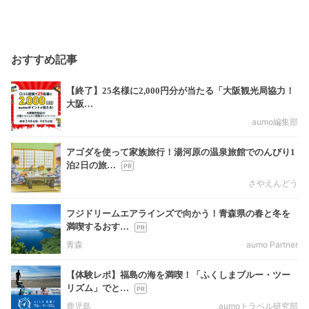
おすすめ記事
【終了】25名様に2,000円分が当たる「大阪観光局協力！
大阪…
aumo編集部
アゴダを使って家族旅行！湯河原の温泉旅館でのんびり1
泊2日の旅…
さやえんどう
フジドリームエアラインズで向かう！青森県の春と冬を
満喫するおす…
青森
aumo Partner
【体験レポ】福島の海を満喫！「ふくしまブルー・ツー
リズム」でと…
鹿児島
aumoトラベル研究部