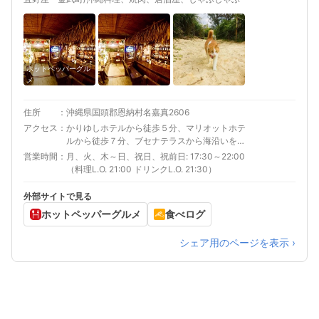
ホットペッパーグル
メ
住所
沖縄県国頭郡恩納村名嘉真2606
アクセス
かりゆしホテルから徒歩５分、マリオットホテ
ルから徒歩７分、ブセナテラスから海沿いを歩
いて１５分！
営業時間
月、火、木～日、祝日、祝前日: 17:30～22:00
（料理L.O. 21:00 ドリンクL.O. 21:30）
外部サイトで見る
ホットペッパーグルメ
食べログ
シェア用のページを表示 ›