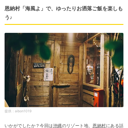
恩納村「海風よ」で、ゆったりお洒落ご飯を楽しも
う♪
aibon1019
いかがでしたか？今回は
沖縄
のリゾート地、
恩納村
にある話