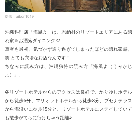
aibon1019
沖縄料理店「海風よ」は、
恩納村
のリゾートエリアにある隠
れ家＆お洒落ダイニング♡
筆者も最初、気づかず通り過ぎてしまったほどの隠れ家感。
笑 とても穴場なお店なんです！
ちなみに読み方は、沖縄独特の読み方「海風よ（うみかじ
よ）」。
各リゾートホテルからのアクセスは良好で、かりゆしホテル
から徒歩5分、マリオットホテルから徒歩8分、ブセナテラス
から海沿いに徒歩15分と、リゾートホテルにステイしていて
も散歩がてらに行けちゃう距離♪