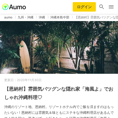
ログイン
aumo
九州・沖縄
沖縄
沖縄本島中部
【恩納村】雰囲気バツグンな
更新日：2020年11月30日
【恩納村】雰囲気バツグンな隠れ家「海風よ」でお
しゃれ沖縄料理♡
沖縄のリゾート地、恩納村。リゾートホテル内でご飯を済ますのはもっ
たいない！恩納村には雰囲気＆味ともにステキな沖縄料理店があるんで