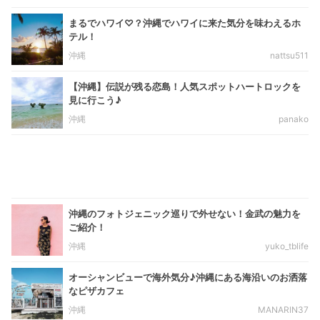
まるでハワイ♡？沖縄でハワイに来た気分を味わえるホ
テル！
沖縄
nattsu511
【沖縄】伝説が残る恋島！人気スポットハートロックを
見に行こう♪
沖縄
panako
沖縄のフォトジェニック巡りで外せない！金武の魅力を
ご紹介！
沖縄
yuko_tblife
オーシャンビューで海外気分♪沖縄にある海沿いのお洒落
なピザカフェ
沖縄
MANARIN37