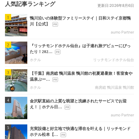
人気記事ランキング
更新日:2026年8月6日
1
鴨川沿いの体験型ファミリーステイ｜日和ステイ京都鴨
川【公式】
aumo Partner
2
『リッチモンドホテル仙台』は子連れ旅デビューにぴっ
たり！202…
ホテル
リッチモンドホテル仙台
3
【千葉】南房総 鴨川温泉 鴨川館の初夏避暑旅！客室食や
温泉ぷー…
ホテル
南房総 鴨川温泉 鴨川館
4
金沢駅直結の上質な眺望と洗練されたサービスでお迎
え！｜ホテル日…
aumo Partner
5
充実設備と好立地で快適な滞在を叶える｜リッチモンド
ホテル松本【…