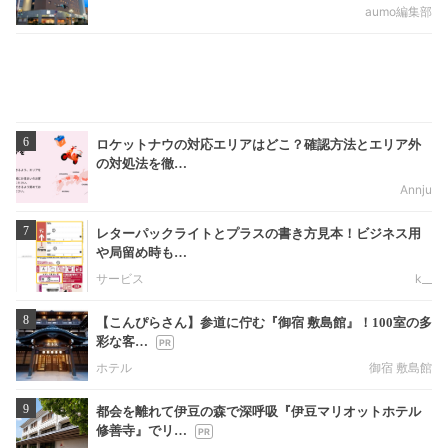
aumo編集部
6
ロケットナウの対応エリアはどこ？確認方法とエリア外
の対処法を徹…
Annju
7
レターパックライトとプラスの書き方見本！ビジネス用
や局留め時も…
サービス
k__
8
【こんぴらさん】参道に佇む『御宿 敷島館』！100室の多
彩な客…
ホテル
御宿 敷島館
9
都会を離れて伊豆の森で深呼吸『伊豆マリオットホテル
修善寺』でリ…