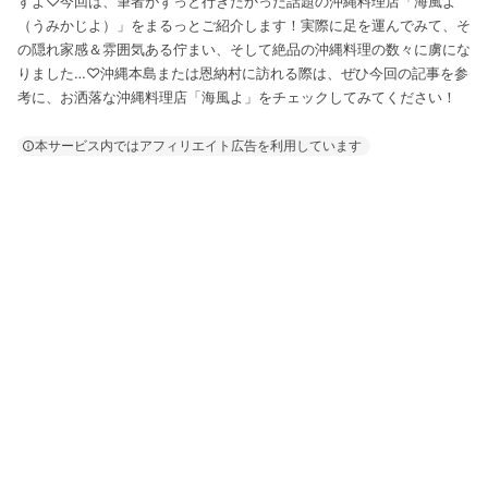
すよ♡今回は、筆者がずっと行きたかった話題の沖縄料理店「海風よ
（うみかじよ）」をまるっとご紹介します！実際に足を運んでみて、そ
の隠れ家感＆雰囲気ある佇まい、そして絶品の沖縄料理の数々に虜にな
りました…♡沖縄本島または恩納村に訪れる際は、ぜひ今回の記事を参
考に、お洒落な沖縄料理店「海風よ」をチェックしてみてください！
本サービス内ではアフィリエイト広告を利用しています