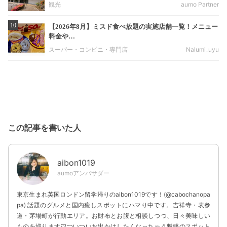
観光
aumo Partner
10
【2026年8月】ミスド食べ放題の実施店舗一覧！メニュー
料金や…
スーパー・コンビニ・専門店
Nalumi_uyu
この記事を書いた人
aibon1019
aumoアンバサダー
東京生まれ英国ロンドン留学帰りのaibon1019です！(@cabochanopa
pa) 話題のグルメと国内癒しスポットにハマり中です。吉祥寺・表参
道・茅場町が行動エリア。お財布とお腹と相談しつつ、日々美味しい
ものを巡ります♡ついついお出かけしたくなっちゃう魅惑のスポット