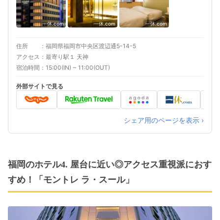
一休.com
一休.com
一休.com
住所
福岡県福岡市中央区渡辺通5-14-5
アクセス
最寄り駅１ 天神
宿泊時間
15:00(IN) ~ 11:00(OUT)
外部サイトで見る
シェア用のページを表示 ›
福岡のホテル4. 屋台に近い◎アクセス重視派におす
すめ！「モントレ ラ・スール」