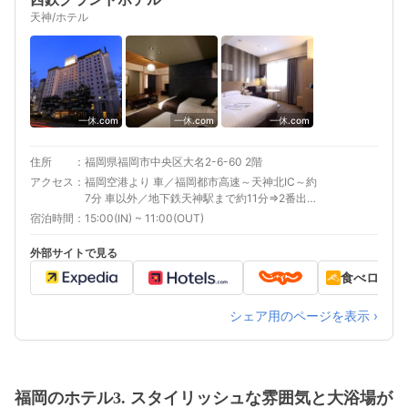
天神/ホテル
一休.com
一休.com
一休.com
住所
福岡県福岡市中央区大名2-6-60 2階
アクセス
福岡空港より 車／福岡都市高速～天神北IC～約
7分 車以外／地下鉄天神駅まで約11分⇒2番出口
より徒歩約1分。 最寄り駅１ 博多 最寄り駅２ 西
宿泊時間
15:00(IN) ~ 11:00(OUT)
鉄福岡 最寄り駅３ 天神 補足 車／駐車場ご利用
時、滞在中は入出庫可。到着時～翌12時まで利
外部サイトで見る
用可、翌12時以降60分600円。※予約制ではご
食べログ
ざいません。※電気自動車の充電をご希望の場合
は事前にご連絡ください。
シェア用のページを表示 ›
福岡のホテル3. スタイリッシュな雰囲気と大浴場が