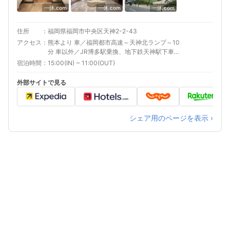
一休.com
一休.com
一休.com
住所
福岡県福岡市中央区天神2-2-43
アクセス
熊本より 車／福岡都市高速～天神北ランプ～10
分 車以外／JR博多駅乗換、地下鉄天神駅下車、
徒歩約３分 最寄り駅１ 西鉄福岡 最寄り駅２ 天
宿泊時間
15:00(IN) ~ 11:00(OUT)
神 補足 車／ソラリアプラザビル地下3階「ソラ
リア西鉄ホテル地下駐車場」もしくは、「ソラ
外部サイトで見る
リアターミナル駐車場」をご利用ください。 1
泊1台2,000円／6：00～24：00（時間外入出
庫不可）※時間外の入出庫をご希望のお客様はお
問合せください。(TEL:092-752-5555）
シェア用のページを表示 ›