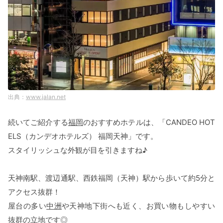
www.jalan.net
続いてご紹介する
福岡
のおすすめホテルは、「CANDEO HOT
ELS（カンデオホテルズ） 福岡天神」です。
スタイリッシュな外観が目を引きますね♪
天神南駅、渡辺通駅、西鉄福岡（天神）駅から歩いて約5分と
アクセス抜群！
屋台の多い
中洲
や天神地下街へも近く、お買い物もしやすい
抜群の立地です◎