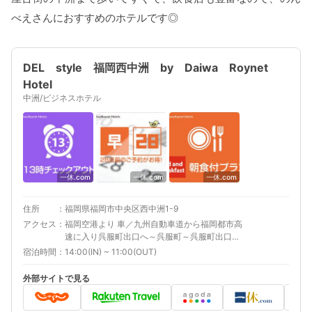
べえさんにおすすめのホテルです◎
DEL style 福岡西中洲 by Daiwa Roynet
Hotel
中洲/ビジネスホテル
一休.com
一休.com
一休.com
住所
福岡県福岡市中央区西中洲1-9
アクセス
福岡空港より 車／九州自動車道から福岡都市高
速に入り呉服町出口へ～呉服町～呉服町出口降
りて「蔵本」を左、「祇園町」を右（約10分）
宿泊時間
14:00(IN) ~ 11:00(OUT)
車以外／福岡空港から地下鉄空港線で「中洲川
端駅」下車、徒歩約8分 博多駅より 車／九州自
外部サイトで見る
動車道から福岡都市高速に入り呉服町出口へ～
呉服町～呉服町出口降りて「蔵本」を左、「祇
園町」を右（約10分） 車以外／「博多駅」より