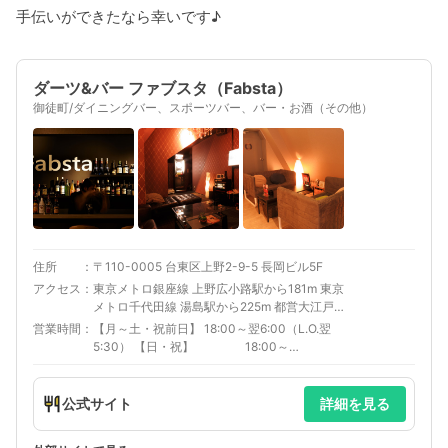
手伝いができたなら幸いです♪
ダーツ&バー ファブスタ（Fabsta）
御徒町/ダイニングバー、スポーツバー、バー・お酒（その他）
住所
〒110-0005 台東区上野2-9-5 長岡ビル5F
アクセス
東京メトロ銀座線 上野広小路駅から181m 東京
メトロ千代田線 湯島駅から225m 都営大江戸線
上野御徒町駅から246m
営業時間
【月～土・祝前日】 18:00～翌6:00（L.O.翌
5:30） 【日・祝】 18:00～
24:00（L.O.23:30）
公式サイト
詳細を見る