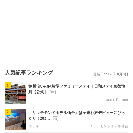
人気記事ランキング
更新日:2026年8月6日
1
鴨川沿いの体験型ファミリーステイ｜日和ステイ京都鴨
川【公式】
aumo Partner
2
『リッチモンドホテル仙台』は子連れ旅デビューにぴっ
たり！202…
ホテル
リッチモンドホテル仙台