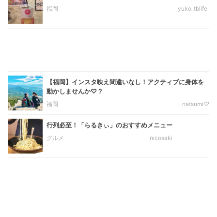
福岡
yuko_tblife
【福岡】インスタ映え間違いなし！アクティブに身体を
動かしませんか♡？
福岡
natsumi♡
行列必至！「らるきぃ」のおすすめメニュー
グルメ
nicosaki