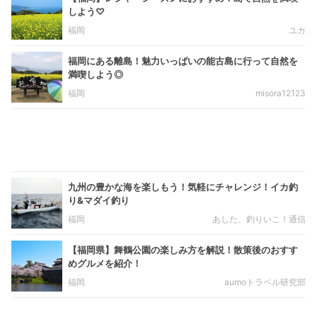
しよう♡
福岡
ユカ
福岡にある離島！魅力いっぱいの能古島に行って自然を
満喫しよう◎
福岡
misora12123
九州の豊かな海を楽しもう！気軽にチャレンジ！イカ釣
り&マダイ釣り
福岡
あした、釣りいこ！通信
【福岡県】舞鶴公園の楽しみ方を解説！散策後のおすす
めグルメを紹介！
福岡
aumoトラベル研究部