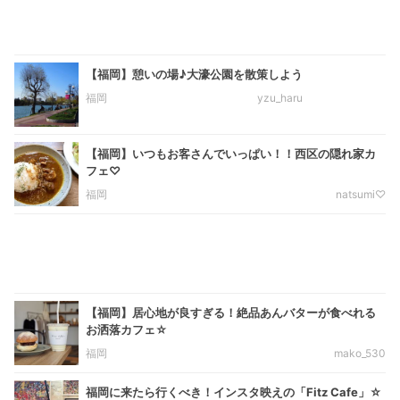
【福岡】憩いの場♪大濠公園を散策しよう
福岡
yzu_haru
【福岡】いつもお客さんでいっぱい！！西区の隠れ家カ
フェ♡
福岡
natsumi♡
【福岡】居心地が良すぎる！絶品あんバターが食べれる
お洒落カフェ☆
福岡
mako_530
福岡に来たら行くべき！インスタ映えの「Fitz Cafe」☆