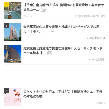
3
【千葉】南房総 鴨川温泉 鴨川館の初夏避暑旅！客室食や
温泉ぷー…
ホテル
南房総 鴨川温泉 鴨川館
4
金沢駅直結の上質な眺望と洗練されたサービスでお迎
え！｜ホテル日…
aumo Partner
5
充実設備と好立地で快適な滞在を叶える｜リッチモンド
ホテル松本【…
aumo編集部
6
ロケットナウの対応エリアはどこ？確認方法とエリア外
の対処法を徹…
Annju