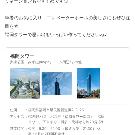
ミネーションもおすすめです◎
筆者のお気に入り、エレベーターホールの美しさにもぜひ注
目を☆
福岡タワーで思い出をいっぱい作ってくださいね♪
福岡タワー
大濠公園・みずほpaypayドーム周辺/その他
住所
福岡県福岡市早良区百道浜2-3-26
アクセス
(1)西鉄バス バス停「福岡タワー南口」「福岡
タワー」下車すぐ 博多・天神から約20分 (2)
地下鉄 西新駅から徒歩20分 (3)車 福岡都市
営業時間
公開：9:30～22:00 （最終入館 21:30） 休
高速道路 百道ランプより車で3分
業：6月に2日間不定休