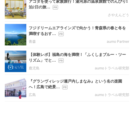
アゴダを使って家族旅行！湯河原の温泉旅館でのんびり1
泊2日の旅…
さやえんどう
フジドリームエアラインズで向かう！青森県の春と冬を
満喫するおす…
青森
aumo Partner
【体験レポ】福島の海を満喫！「ふくしまブルー・ツー
リズム」でと…
鹿児島
aumoトラベル研究部
『グランヴィレッジ瀬戸内しまなみ』という名の楽園
へ！広島で絶景…
広島
aumoトラベル研究部