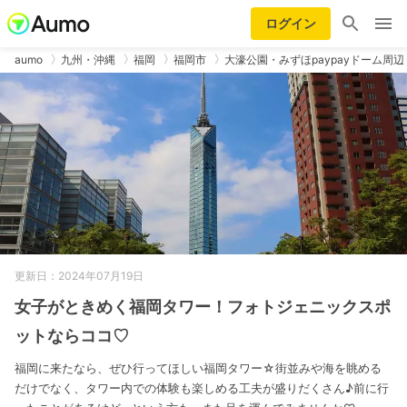
ログイン
aumo
九州・沖縄
福岡
福岡市
大濠公園・みずほpaypayドーム周辺
更新日：2024年07月19日
女子がときめく福岡タワー！フォトジェニックスポ
ットならココ♡
福岡に来たなら、ぜひ行ってほしい福岡タワー☆街並みや海を眺める
だけでなく、タワー内での体験も楽しめる工夫が盛りだくさん♪前に行