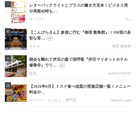
7
レターパックライトとプラスの書き方見本！ビジネス用
や局留め時も…
サービス
k__
8
【こんぴらさん】参道に佇む『御宿 敷島館』！100室の多
彩な客…
ホテル
御宿 敷島館
9
都会を離れて伊豆の森で深呼吸『伊豆マリオットホテル
修善寺』でリ…
観光
aumo Partner
10
【2026年8月】ミスド食べ放題の実施店舗一覧！メニュー
料金や…
スーパー・コンビニ・専門店
Nalumi_uyu