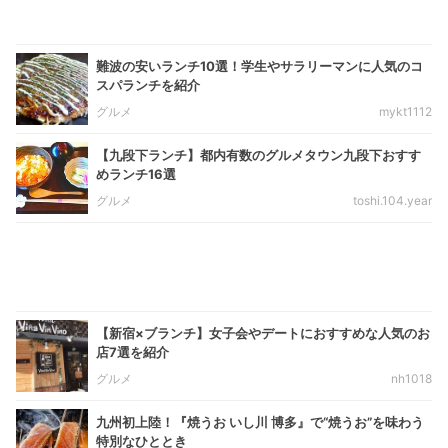
難波の安いランチ10選！学生やサラリーマンに人気のコ
スパランチを紹介
グルメ
mykt1112
【九段下ランチ】都内有数のグルメタウン九段下おすす
めランチ16選
グルメ
toshi.104.year
【新宿×ブランチ】女子会やデートにおすすめな人気のお
店7選を紹介
グルメ
nh1018
九州初上陸！『焼うお いし川 博多』で“焼うお”を味わう
特別なひととき