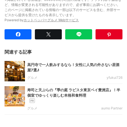
ど、情報が変更される可能性がありますので、必ず事前にお調べください。
このページに掲載されている情報の一部は以下のサービスを含む、外部サー
ビスから提供を受けたものを表示しています。
Powered by
ホットペッパーグルメ Webサービス
関連する記事
高円寺で一人飲みするなら！女性に人気の外さない居酒
屋7選♪
グルメ
yfukui726
寿司と天ぷらの『季の庭 ラビスタ東京ベイ豊洲店』！半
個室でゆっくり楽しむ本格和食料理
グルメ
aumo Partner