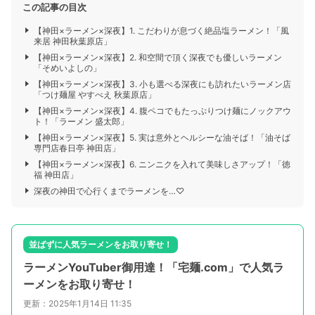
この記事の目次
【神田×ラーメン×深夜】1. こだわりが息づく絶品塩ラーメン！「風
来居 神田秋葉原店」
【神田×ラーメン×深夜】2. 和空間で頂く深夜でも優しいラーメン
「そめいよしの」
【神田×ラーメン×深夜】3. 小も選べる深夜にも訪れたいラーメン店
「つけ麺屋 やすべえ 秋葉原店」
【神田×ラーメン×深夜】4. 腹ペコでもたっぷりつけ麺にノックアウ
ト！「ラーメン 盛太郎」
【神田×ラーメン×深夜】5. 実は意外とヘルシーな油そば！「油そば
専門店春日亭 神田店」
【神田×ラーメン×深夜】6. ニンニクを入れて美味しさアップ！「徳
福 神田店」
深夜の神田で心行くまでラーメンを…♡
並ばずに人気ラーメンをお取り寄せ！
ラーメンYouTuber御用達！「宅麺.com」で人気ラ
ーメンをお取り寄せ！
更新：2025年1月14日 11:35