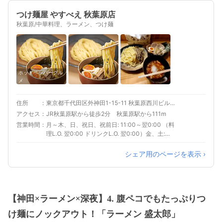
つけ麺屋 やすべえ 秋葉原店
秋葉原/中華料理、ラーメン、つけ麺
ホットペッパーグル
メ
住所
東京都千代田区外神田1-15-11 秋葉原西川ビル Ｂ１Ｆ
アクセス
JR秋葉原駅から徒歩2分 秋葉原駅から111m
営業時間
月～木、日、祝日、祝前日: 11:00～翌0:00 （料
理L.O. 翌0:00 ドリンクL.O. 翌0:00）金、土:
11:00～翌1:00 （料理L.O. 翌1:00 ドリンクL.O.
翌1:00）
シェア用のページを表示 ›
【神田×ラーメン×深夜】4. 腹ペコでもたっぷりつ
け麺にノックアウト！「ラーメン 盛太郎」