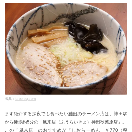
www.takumen.com
行列ができる人気ラーメンを気軽にお取り寄せできる
「宅麺.com」。人気YouTuberもたびたび取り上げてお
り、
おうちで簡単に人気店の本格ラーメンが堪能できま
す
！
tabelog.com
並びたくないけど人気店のラーメンが食べたい
コンビニのラーメンは飽きた
まず紹介する深夜でも食べたい
神田
のラーメン店は、神田駅
から徒歩約5分の「風来居（ふうらいきょ）神田秋葉原店」。
注文したいラーメンがデリバリーサービスのエリ
ア外だった
この「風来居」のおすすめが「しおらーめん」￥770（税