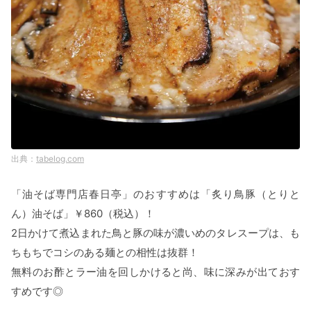
tabelog.com
「油そば専門店春日亭」のおすすめは「炙り鳥豚（とりと
ん）油そば」￥860（税込）！
2日かけて煮込まれた鳥と豚の味が濃いめのタレスープは、も
ちもちでコシのある麺との相性は抜群！
無料のお酢とラー油を回しかけると尚、味に深みが出ておす
すめです◎