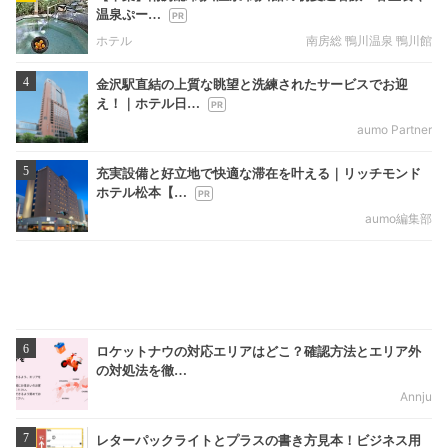
温泉ぷー…
ホテル
南房総 鴨川温泉 鴨川館
4
金沢駅直結の上質な眺望と洗練されたサービスでお迎
え！｜ホテル日…
aumo Partner
5
充実設備と好立地で快適な滞在を叶える｜リッチモンド
ホテル松本【…
aumo編集部
6
ロケットナウの対応エリアはどこ？確認方法とエリア外
の対処法を徹…
Annju
7
レターパックライトとプラスの書き方見本！ビジネス用