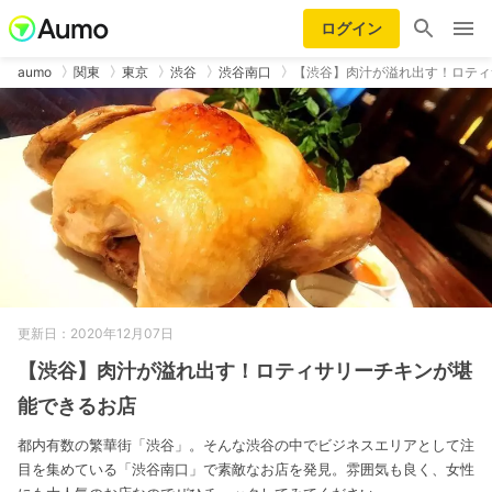
ログイン
aumo
関東
東京
渋谷
渋谷南口
【渋谷】肉汁が溢れ出す！ロティ
更新日：2020年12月07日
【渋谷】肉汁が溢れ出す！ロティサリーチキンが堪
能できるお店
都内有数の繁華街「渋谷」。そんな渋谷の中でビジネスエリアとして注
目を集めている「渋谷南口」で素敵なお店を発見。雰囲気も良く、女性