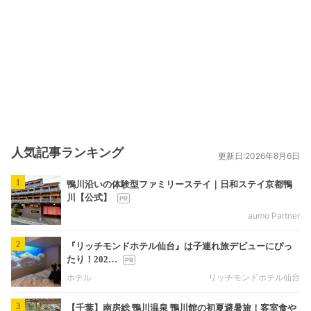
人気記事ランキング
更新日:2026年8月6日
1
鴨川沿いの体験型ファミリーステイ｜日和ステイ京都鴨
川【公式】
aumo Partner
2
『リッチモンドホテル仙台』は子連れ旅デビューにぴっ
たり！202…
ホテル
リッチモンドホテル仙台
3
【千葉】南房総 鴨川温泉 鴨川館の初夏避暑旅！客室食や