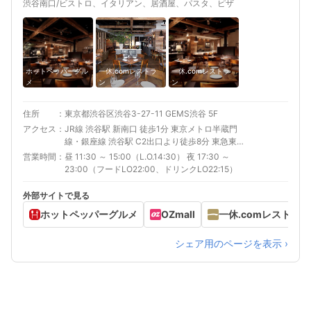
渋谷南口/ビストロ、イタリアン、居酒屋、パスタ、ピザ
ホットペッパーグル
一休.comレストラ
一休.comレストラ
メ
ン
ン
住所
東京都渋谷区渋谷3-27-11 GEMS渋谷 5F
アクセス
JR線 渋谷駅 新南口 徒歩1分 東京メトロ半蔵門
線・銀座線 渋谷駅 C2出口より徒歩8分 東急東横
線 渋谷駅 C2出口より徒歩8分
営業時間
昼 11:30 ～ 15:00（L.O.14:30） 夜 17:30 ～
23:00（フードLO22:00、ドリンクLO22:15）
外部サイトで見る
ホットペッパーグルメ
OZmall
一休.comレストラン
シェア用のページを表示 ›