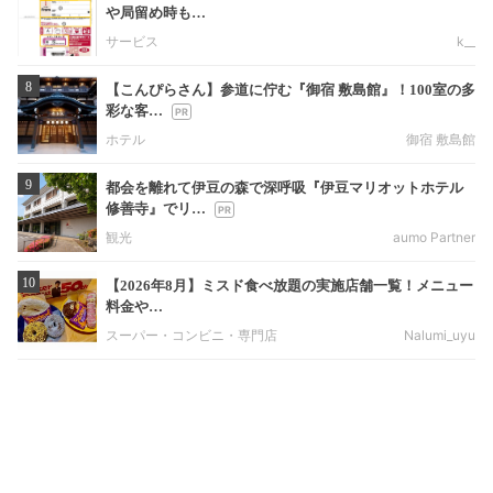
や局留め時も…
サービス
k__
8
【こんぴらさん】参道に佇む『御宿 敷島館』！100室の多
彩な客…
ホテル
御宿 敷島館
9
都会を離れて伊豆の森で深呼吸『伊豆マリオットホテル
修善寺』でリ…
観光
aumo Partner
10
【2026年8月】ミスド食べ放題の実施店舗一覧！メニュー
料金や…
スーパー・コンビニ・専門店
Nalumi_uyu