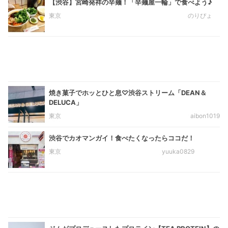
【渋谷】宮崎発祥の辛麺！「辛麺屋一輪」で食べよう♪
東京
のりぴょ
焼き菓子でホッとひと息♡渋谷ストリーム「DEAN＆
DELUCA」
東京
aibon1019
渋谷でカオマンガイ！食べたくなったらココだ！
東京
yuuka0829