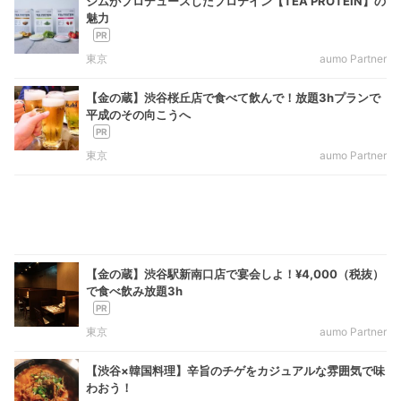
ジムがプロデュースしたプロテイン【TEA PROTEIN】の
魅力
東京
aumo Partner
【金の蔵】渋谷桜丘店で食べて飲んで！放題3hプランで
平成のその向こうへ
東京
aumo Partner
【金の蔵】渋谷駅新南口店で宴会しよ！¥4,000（税抜）
で食べ飲み放題3h
東京
aumo Partner
【渋谷×韓国料理】辛旨のチゲをカジュアルな雰囲気で味
わおう！