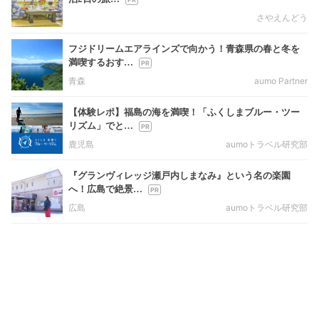
さやえんどう
フジドリームエアラインズで向かう！青森県の春と冬を
満喫するおす…
青森
aumo Partner
【体験レポ】福島の海を満喫！「ふくしまブルー・ツー
リズム」でと…
鹿児島
aumoトラベル研究部
『グランヴィレッジ瀬戸内しまなみ』という名の楽園
へ！広島で絶景…
広島
aumoトラベル研究部