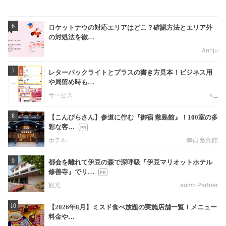
6
ロケットナウの対応エリアはどこ？確認方法とエリア外
の対処法を徹…
Annju
7
レターパックライトとプラスの書き方見本！ビジネス用
や局留め時も…
サービス
k__
8
【こんぴらさん】参道に佇む『御宿 敷島館』！100室の多
彩な客…
ホテル
御宿 敷島館
9
都会を離れて伊豆の森で深呼吸『伊豆マリオットホテル
修善寺』でリ…
観光
aumo Partner
10
【2026年8月】ミスド食べ放題の実施店舗一覧！メニュー
料金や…