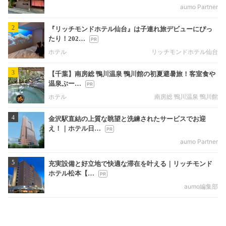
aumo Partner
2
『リッチモンドホテル仙台』は子連れ旅デビューにぴっ
たり！202…
ホテル
リッチモンドホテル仙台
3
【千葉】南房総 鴨川温泉 鴨川館の初夏避暑旅！客室食や
温泉ぷー…
ホテル
南房総 鴨川温泉 鴨川館
4
金沢駅直結の上質な眺望と洗練されたサービスでお迎
え！｜ホテル日…
aumo Partner
5
充実設備と好立地で快適な滞在を叶える｜リッチモンド
ホテル松本【…
aumo編集部