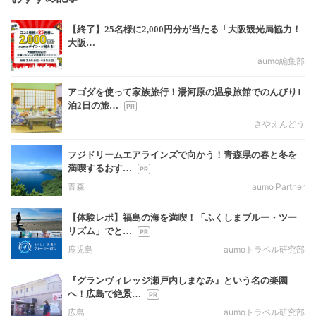
【終了】25名様に2,000円分が当たる「大阪観光局協力！
大阪…
aumo編集部
アゴダを使って家族旅行！湯河原の温泉旅館でのんびり1
泊2日の旅…
さやえんどう
フジドリームエアラインズで向かう！青森県の春と冬を
満喫するおす…
青森
aumo Partner
【体験レポ】福島の海を満喫！「ふくしまブルー・ツー
リズム」でと…
鹿児島
aumoトラベル研究部
『グランヴィレッジ瀬戸内しまなみ』という名の楽園
へ！広島で絶景…
広島
aumoトラベル研究部