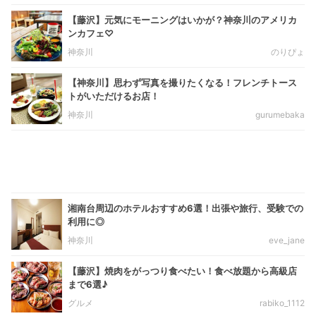
【藤沢】元気にモーニングはいかが？神奈川のアメリカ
ンカフェ♡
神奈川
のりぴょ
【神奈川】思わず写真を撮りたくなる！フレンチトース
トがいただけるお店！
神奈川
gurumebaka
湘南台周辺のホテルおすすめ6選！出張や旅行、受験での
利用に◎
神奈川
eve_jane
【藤沢】焼肉をがっつり食べたい！食べ放題から高級店
まで6選♪
グルメ
rabiko_1112