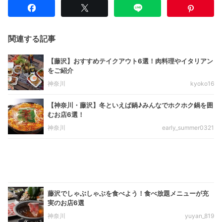
関連する記事
【藤沢】おすすめテイクアウト6選！肉料理やイタリアン
をご紹介
神奈川
kyoko16
【神奈川・藤沢】冬といえば鍋♪みんなでホクホク鍋を囲
むお店6選！
神奈川
early_summer0321
藤沢でしゃぶしゃぶを食べよう！食べ放題メニューが充
実のお店6選
神奈川
yuyan_819