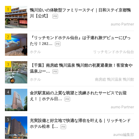
1
鴨川沿いの体験型ファミリーステイ｜日和ステイ京都鴨
川【公式】
aumo Partner
2
『リッチモンドホテル仙台』は子連れ旅デビューにぴっ
たり！202…
ホテル
リッチモンドホテル仙台
3
【千葉】南房総 鴨川温泉 鴨川館の初夏避暑旅！客室食や
温泉ぷー…
ホテル
南房総 鴨川温泉 鴨川館
4
金沢駅直結の上質な眺望と洗練されたサービスでお迎
え！｜ホテル日…
aumo Partner
5
充実設備と好立地で快適な滞在を叶える｜リッチモンド
ホテル松本【…
aumo編集部