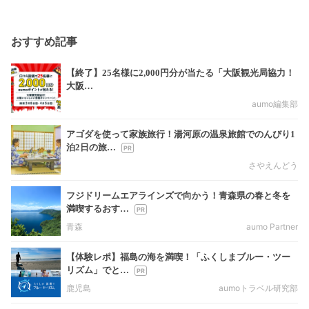
おすすめ記事
【終了】25名様に2,000円分が当たる「大阪観光局協力！
大阪…
aumo編集部
アゴダを使って家族旅行！湯河原の温泉旅館でのんびり1
泊2日の旅…
さやえんどう
フジドリームエアラインズで向かう！青森県の春と冬を
満喫するおす…
青森
aumo Partner
【体験レポ】福島の海を満喫！「ふくしまブルー・ツー
リズム」でと…
鹿児島
aumoトラベル研究部