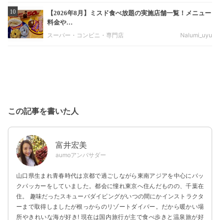
10
【2026年8月】ミスド食べ放題の実施店舗一覧！メニュー
料金や…
スーパー・コンビニ・専門店
Nalumi_uyu
この記事を書いた人
富井宏美
aumoアンバサダー
山口県生まれ青春時代は京都で過ごしながら東南アジアを中心にバッ
クパッカーをしていました。都会に憧れ東京へ住んだものの、千葉在
住。 趣味だったスキューバダイビングがいつの間にかインストラクタ
ーまで取得しましたが根っからのリゾートダイバー。だから暖かい場
所やきれいな海が好き! 現在は国内旅行が主で食べ歩きと温泉旅が好