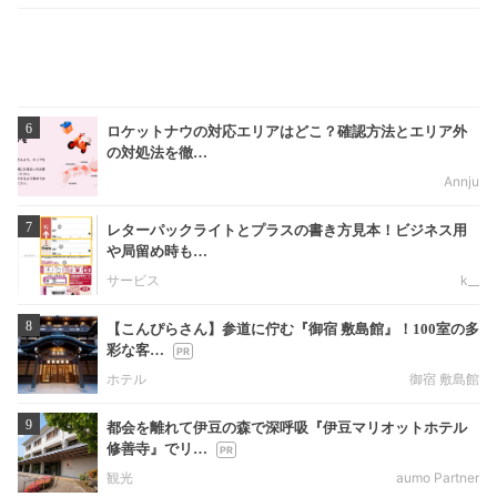
6
ロケットナウの対応エリアはどこ？確認方法とエリア外
の対処法を徹…
Annju
7
レターパックライトとプラスの書き方見本！ビジネス用
や局留め時も…
サービス
k__
8
【こんぴらさん】参道に佇む『御宿 敷島館』！100室の多
彩な客…
ホテル
御宿 敷島館
9
都会を離れて伊豆の森で深呼吸『伊豆マリオットホテル
修善寺』でリ…
観光
aumo Partner