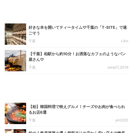
好きな本を開いてティータイム♡千葉の「T-SITE」で過
ごそう
千葉
Liko
【千葉】柏駅から約10分！お洒落なカフェのようなパン
屋さん♡
千葉
sora07_2019
【柏】韓国料理で映えグルメ！チーズやお肉が食べられ
るお店6選
千葉
yk0220