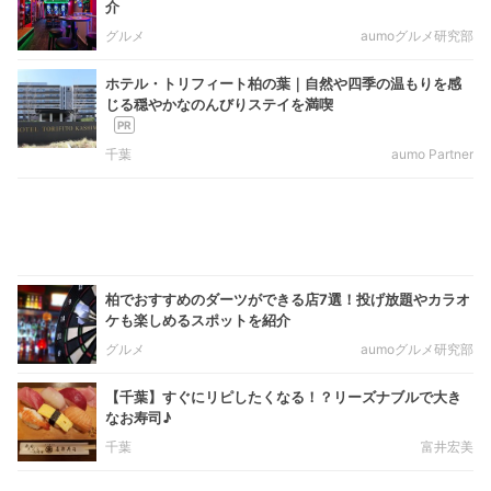
介
グルメ
aumoグルメ研究部
ホテル・トリフィート柏の葉｜自然や四季の温もりを感
じる穏やかなのんびりステイを満喫
千葉
aumo Partner
柏でおすすめのダーツができる店7選！投げ放題やカラオ
ケも楽しめるスポットを紹介
グルメ
aumoグルメ研究部
【千葉】すぐにリピしたくなる！？リーズナブルで大き
なお寿司♪
千葉
富井宏美